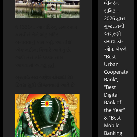
બેન્કિંગ
સમિટ –
2026 દ્વારા
ગુજરાતની
ર્ષ 1336માં આ મંદિરનું સમારકામ
અગ્રણી
કરાવીને તેને મોટું મંદિર
વરાછા કો-
બનાવવાનું કામ કર્યું. આ તીર્થ
ઓપ. બેંકને
એક નદીના કિનારે આવેલું છે.
“Best
જેથી તેને કનિપક્કમ નામ
Urban
આપવામાં આવ્યું હતું.
Cooperative
બ્રહ્મોત્સવ ગણેશ ચોથથી
20
Bank”,
દિવસ સુધી ઊજવવામાં આવે છે
“Best
Digital
Bank of
the Year”
& “Best
Mobile
Banking