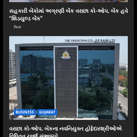
સહકારી બેંકોમાં અગ્રણી બેંક વરાછા કો-ઓપ. બેંક હવે
“શિડયુલ્ડ બેંક”
Real
May 25, 2026
BUSINESS
GUJARAT
વરાછા કો-ઓપ. બેંકના નવનિયુક્ત હોદ્દેદારશ્રીઓએ
વિધિવત ચાર્જ સંભાળ્યો