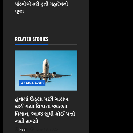
પાંડવોએ કરી હતી મહાદેવની
a
પૂજા
v
i
RELATED STORIES
g
a
t
i
AZAB-GAZAB
o
હવામાં ઉડ્યા પછી ગાયબ
n
થઈ ગયા વિશ્વના આટલા
વિમાન, આજ સુધી કોઈ પત્તો
નથી મળ્યો
Real
June 13, 2025