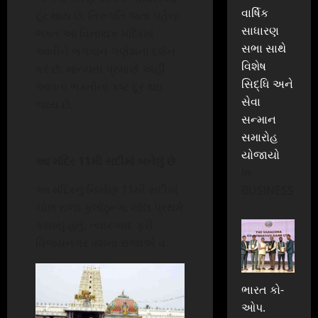
વાર્ષિક
દૂર થાય છે. તિરૂપતિ જતાં પહેલાં
સાધારણ
ભક્ત આ વિનાયક મંદિરમાં
સભા સાથે
આવીને ભગવાન ગણેશના દર્શન
વિશેષ
કરે છે. માન્યતા પ્રમાણે અહીં
સિદ્ધિ અને
આવતાં ભક્તોના કષ્ટ દૂર થઇ
સેવા
જાય છે.
સન્માન
સમારોહ
યોજાયો
આ મંદિર
11
મી સદીમાં બનેલું છે
In
આ મંદિરનું નિર્માણ 11મી સદીમાં
BUSINESS
ચોલ રાજા કુલોઠુન્ગા ચોલ પ્રથમે
કરાવ્યું હતું. ત્યાર બાદ ફરી
વિજયનગર વંશના રાજાએ વ
ભારત કો-
ઓપ.