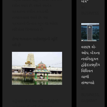
બેંક”
દર્શન આપે છે. રથને અનેક
In
પ્રકારના રંગીન કપડાથી
BUSINESS
સજાવવામાં આવે છે. આ
પ્રકારનો ઉત્સવ ખૂબ જ ઓછા
મંદિરોમાં ઊજવાય છે.
રોજ ભગવાન ગણેશજીની મૂર્તિ
વધે છે
વરાછા કો-
ઓપ. બેંકના
નવનિયુક્ત
હોદ્દેદારશ્રીઓએ
વિધિવત
ચાર્જ
સંભાળ્યો
In
BUSINESS,
GUJARAT
કહેવાય છે કે આ મંદિરમાં રહેલી
ગણેશજીની મૂર્તિનો આકાર