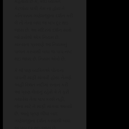
કહેવાય છે કે, કોઇ વ્યક્તિ
કેટલોય પાપી કેમ ના હોય તે
કનિપક્કમ ગણેશજીના દર્શન કરી
લે તો તેના બધા જ પાપ દૂર થઇ
જાય છે. આ મંદિરમાં દર્શન સાથે
જોડાયેલો એક નિયમ છે.
માન્યતા પ્રમાણે આ નિયમનું
પાલન કરવાથી બધા જ પાપ નષ્ટ
થઇ જાય છે. નિયમ એવો છે.
કે જે પણ વ્યક્તિએ પોતાના
પાપની માફી માંગવી હોય. તેમણે
અહીં સ્થિત નદીમાં સ્નાન કરી
આ પ્રણ લેવાનું રહેશે કે તે ફરી
ક્યારેય તેવા પાપ કરશે નહીં,
જેના માટે તે માફી માંગવા આવ્યો
છે. આવું પ્રણ લીધા બાદ
ગણેશજીના દર્શન કરવાથી બધા
જ પાપ દૂર થઇ જાય છે.