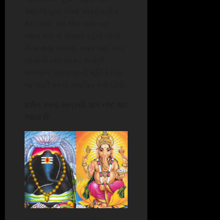
આંધળા હતાં તેઓ એકદમ ઠીક
થઇ ગયાં. આ એક ચમત્કાર
જોવા માટે તે ગામમાં રહેતાં લોકો
ભેગા થવા લાગ્યાં. ત્યાર બાદ બધા
લોકોએ ત્યાં પ્રકટ થયેલી
ભગવાન ગણેશજીની મૂર્તિને ત્યાં
જ પાણી વચ્ચે સ્થાપિત કરી દીધી.
દર્શન કરવા માત્રથી પાપ નષ્ટ થઇ
જાય છે