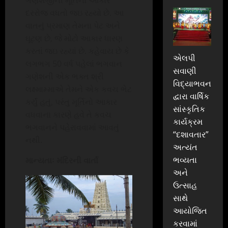
દરરોજ વધતો જઇ રહ્યો છે. આ
વાતનું પ્રમાણ તેમના પેટ અને
ઘૂટણ છે, જે મોટો આકાર ધારણ
કરતાં જઇ રહ્યાં છે. કહેવાય છે કે
એલપી
લગભગ 50 વર્ષ પહેલાં ભગવાન
સવાણી
ગણેશની એક ભક્ત શ્રી
વિદ્યાભવન
લક્ષ્મામ્માએ તેમને એક કવચ ભેટ
દ્વારા વાર્ષિક
કર્યું હતું, પરંતુ મૂર્તિનો આકાર
સાંસ્કૃતિક
વધવાના કારણે હવે તે કવચ
કાર્યક્રમ
ભગવાનને પહેરાવવામાં આવતું
“દશાવતાર”
નથી.
અત્યંત
ભવ્યતા
માન્યતાઃ મંદિરની વાર્તા
અને
ઉત્સાહ
સાથે
આયોજિત
કરવામાં