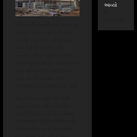
આવ્યો
In
GUJARAT
મંદિરના નિર્માણની વાર્તા રોચક છે.
કહેવાય છે કે ત્રણ ભાઈ હતાં.
તેમાંથી એક ગૂંગો, બીજો બહેરો
અને ત્રીજો આંધળો હતો.
ત્રણેયે મળીને જમીનનો એક
નાનો ભાગ ખરીદ્યો. જમીન ઉપર
ખેતી માટે પાણીની જરૂરિયાત
હતી. એટલે, ત્રણેય એક
જગ્યાએ કુવો ખોદવાનું શરૂ કર્યું.
થોડું ખોદકામ કર્યા બાદ પાણી
બહાર આવ્યું. ત્યાર બાદ થોડું
વધારે ખોદકામ કર્યું ત્યારે તેમને
ગણેશજીની પ્રતિમા જોવા મળી,
જેમના દર્શન કરતાં જ ત્રણેય
ભાઇ જેઓ ગૂગાં, બહેરા અને