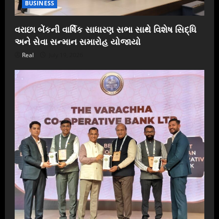
BUSINESS
વરાછા બેંકની વાર્ષિક સાધારણ સભા સાથે વિશેષ સિદ્ધિ
અને સેવા સન્માન સમારોહ યોજાયો
Real
July 19, 2026