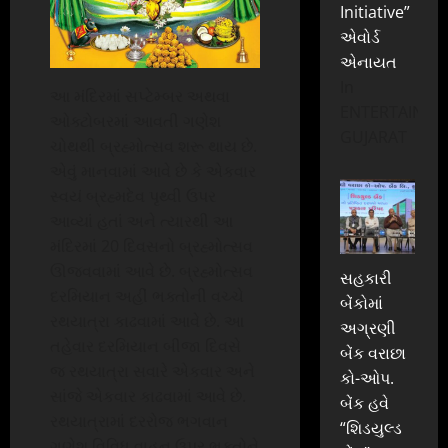
Initiative”
એવોર્ડ
એનાયત
In
આ મંદિરમાં સપ્ટેમ્બર અથવા
ENTERTAINME
ઓક્ટોબરમાં આવતી ગણેશ
GUJARAT
ચોથથી બ્રહ્મોત્સવ શરૂ થાય છે.
એવું માનવામાં આવે છે કે એકવાર
સ્વયં બ્રહ્મદેવ પૃથ્વી ઉપર
આવ્યાં હતાં અને ત્યારથી આ
મંદિરમાં 20 દિવસનો બ્રહ્મોત્સવ
ઊજવવામાં આવે છે. બ્રહ્મોત્સવ
સહકારી
દરમિયાન અહીં ભક્તોની વચ્ચે
બેંકોમાં
રથયાત્રા કાઢવામાં આવે છે. આ
અગ્રણી
તહેવાર દરમિયાન બીજા દિવસે
બેંક વરાછા
જ રથયાત્રા સવારે એકવાર અને
કો-ઓપ.
સાંજે એકવાર કાઢવામાં આવે છે.
બેંક હવે
રથયાત્રામાં દરરોજ ભગવાન
“શિડયુલ્ડ
ગણેશ વિવિધ વાહન ઉપર ભક્તોને