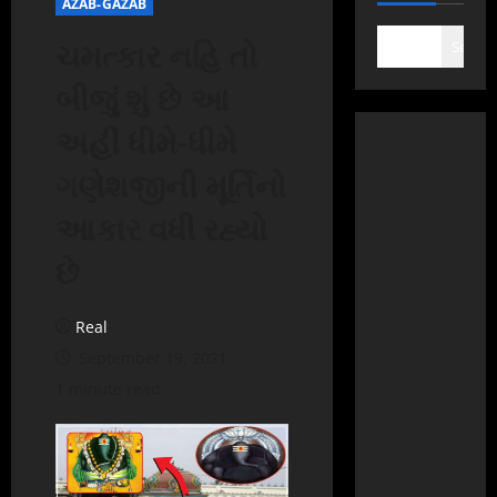
AZAB-GAZAB
ચમત્કાર નહિ તો
Search
બીજું શું છે આ
અહીં ધીમે-ધીમે
ગણેશજીની મૂર્તિનો
આકાર વધી રહ્યો
છે
Real
September 19, 2021
1 minute read