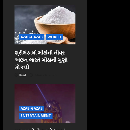
AZAB-GAZAB
WORLD
શ્રીલંકામાં મીઠાંની તીવ્ર
અછત ભારતે મીઠાની ગુણો
મોકલી
Real
May 24, 2025
AZAB-GAZAB
ENTERTAINMENT