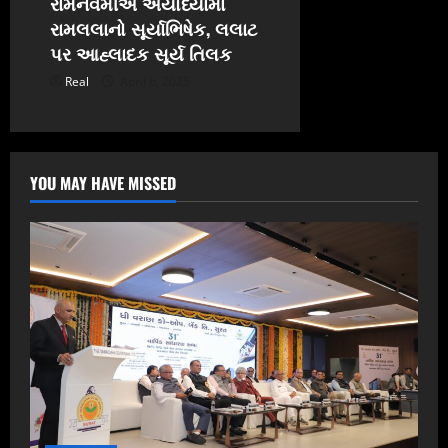
રામનવમીએ અયોધ્યામાં
રામલલાનો સૂર્યાભિષેક, લલાટ
પર આહ્લાદક સૂર્ય તિલક
Real
April 6, 2025
YOU MAY HAVE MISSED