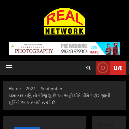
Skip
to
content
LIVE
Primary
Menu
Home
2021
September
ચમત્કાર નહિ તો બીજું શું છે આ અહીં ધીમે-ધીમે ગણેશજીની
મૂર્તિનો આકાર વધી રહ્યો છે
SEARCH