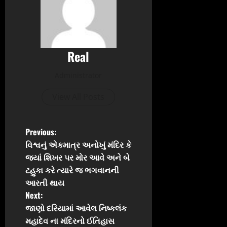
Real
Administrator
View All Posts
P
Previous:
વિશ્વનું એકમાત્ર અનોખું મંદિર કે
o
જ્યાં શિખર પર મોર આવે અને બે
ટહુકા કરે ત્યારે જ ભગવાનની
s
આરતી થાય
t
Next:
જાણો દરિયામાં આવેલ નિષ્કલંક
n
મહાદેવ ના મંદિરનો ઈતિહાસ