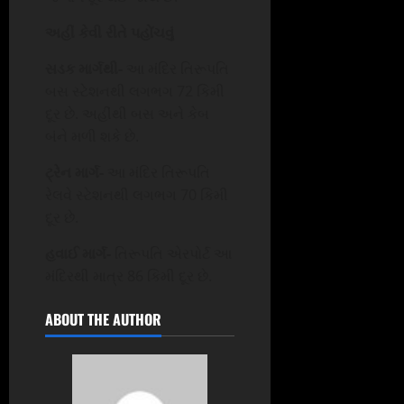
અહીં કેવી રીતે પહોંચવું
સડક માર્ગથી-
આ મંદિર તિરૂપતિ
બસ સ્ટેશનથી લગભગ 72 કિમી
દૂર છે. અહીંથી બસ અને કેબ
બંને મળી શકે છે.
ટ્રેન માર્ગ-
આ મંદિર તિરૂપતિ
રેલવે સ્ટેશનથી લગભગ 70 કિમી
દૂર છે.
હવાઈ માર્ગ-
તિરૂપતિ એરપોર્ટ આ
મંદિરથી માત્ર 86 કિમી દૂર છે.
ABOUT THE AUTHOR