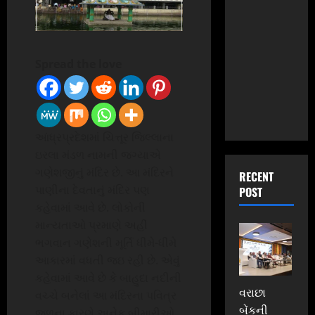
Spread the love
આંધ્રપ્રદેશમાં ચિત્તૂર જિલ્લાના
ઇરલા મંડળ નામની જગ્યાએ
ગણેશજીનું મંદિર છે. આ મંદિરને
RECENT
પાણીના દેવતાનું મંદિર પણ
POST
કહેવામાં આવે છે. લોકોની
માન્યતાઓ પ્રમાણે અહીં
ભગવાન ગણેશની મૂર્તિ ધીમે-ધીમે
આકારમાં વધતી જઇ રહી છે. એવું
કહેવામાં આવે છે કે બાહુદા નદીની
વરાછા
વચ્ચે બનેલાં આ મંદિરના પવિત્ર
બેંકની
જળના કારણે અનેક બીમારીઓ