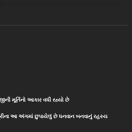
ુરી આપી દુર્ઘટના નિવારવાના પ્રસંશનીય પ્રયત્‍ન થાય છે.
જીની મૂર્તિનો આકાર વધી રહ્યો છે
ીના આ અંગમાં છુપાયેલું છે ધનવાન બનવાનું રહસ્ય