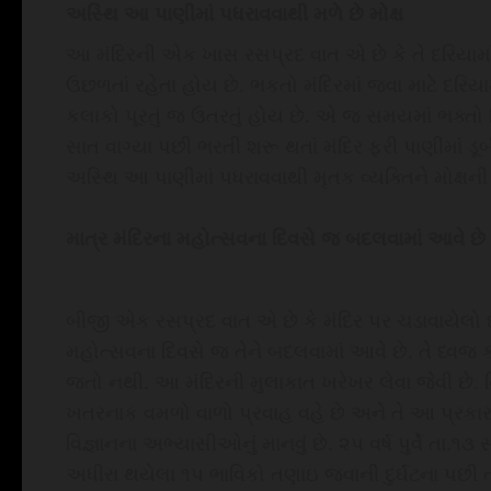
અસ્થિ આ પાણીમાં પધરાવવાથી મળે છે મોક્ષ
આ મંદિરની એક ખાસ રસપ્રદ વાત એ છે કે તે દરિયામા
ઉછળતાં રહેતા હોય છે. ભકતો મંદિરમાં જવા માટે દરિ
કલાકો પૂરતું જ ઉતરતું હોય છે. એ જ સમયમાં ભક્તો નિ
સાત વાગ્યા પછી ભરતી શરૂ થતાં મંદિર ફરી પાણીમાં ડૂબી
અસ્થિ આ પાણીમાં પધરાવવાથી મૃતક વ્યક્તિને મોક્ષની પ
માત્ર મંદિરના મહોત્સવના દિવસે જ બદલવામાં આવે છે
બીજી એક રસપ્રદ વાત એ છે કે મંદિર પર ચડાવાયેલો ધ
મહોત્સવના દિવસે જ તેને બદલવામાં આવે છે. તે ધ્વજ ક
જતો નથી. આ મંદિરની મુલાકાત ખરેખર લેવા જેવી છે. 
ખતરનાક વમળો વાળો પ્રવાહ વહે છે અને તે આ પ્રકારન
વિજ્ઞાનના અભ્‍યાસીઓનું માનવું છે. ૨૫ વર્ષ પુર્વે તા.૧
અધીરા થયેલા ૧૫ ભાવિકો તણાઇ જવાની દુર્ઘટના પછી તં