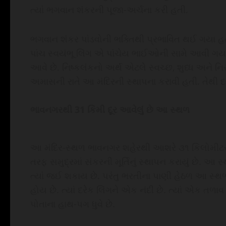
ત્યાં ભગવાન શંકરની પૂજા-અર્ચના કરી હતી.
ભગવાન શંકર પાંડવોની ભક્તિથી પ્રભાવિત થઈ ગયા હત
પાંચ સ્વયંભૂ લિંગ એ પાંચેય ભાઈઓની સામે આવી ગય
આવે છે. નિષ્કલંકનો અર્થ એટલે સ્વચ્છ, શુધ્ધ અને નિ
અમાસની રાતે આ મંદિરની સ્થાપના કરાવી હતી. તેથી દર
ભાવનગરથી
31
કિમી દૂર આવેલું છે આ સ્થળ
આ મંદિર-સ્થળ ભાવનગર શહેરથી આશરે ૩૧ કિલોમીટરના 
તરફ સમુદ્રમાં સંકરની મૂર્તિનું સ્થાપન કરાયું છે. 
ત્યાં જઈ શકાય છે. પરંતુ ભરતીના પાણી હેઠળ આ સ્થળ ડૂ
હોય છે. ત્યાં દરેક લિંગને એક નંદી છે. ત્યાં એક તળ
પોતાના હાથ-પગ ધુવે છે.