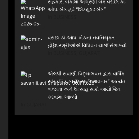
સહકારી બેંકોમાં અગ્રણી બેંક વરાછા કો-
ઓપ. બેંક હવે “શિડયુલ્ડ બેંક”
In BUSINESS
વરાછા કો-ઓપ. બેંકના નવનિયુક્ત
હોદ્દેદારશ્રીઓએ વિધિવત ચાર્જ સંભાળ્યો
In BUSINESS, GUJARAT
એલપી સવાણી વિદ્યાભવન દ્વારા વાર્ષિક
સાંસ્કૃતિક કાર્યક્રમ “દશાવતાર” અત્યંત
ભવ્યતા અને ઉત્સાહ સાથે આયોજિત
કરવામાં આવ્યો
In GUJARAT