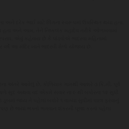
ા અને દરેક ભાઈ માટે લિંગના સ્વરૂપમાં ઉપસ્થિત થયા હતા.
ા હતા અને આમ, તેને નિષ્કલંક મહાદેવ તરીકે ઓળખવામાં
રપરાધ. એવું કહેવાય છે કે પાંડવોએ ભાદરવા મહિનામાં
 વર્ષે આ મંદિર ખાતે ભાદરવી મેળો યોજાય છે.
અંતરે આવેલું છે. કોળિયાક ગામથી આશરે ૩ કિ.મી. પૂર્વ
આ સ્થળે સુદ અથવા વદ એકમે સવાર ના ૯ થી બપોરના ૧૨ સુધી
બમાં જાય તે પહેલાં બપોરે ૧ વાગ્યા સુધીમાં પાછા ફરવાનું
ાવ પણ છે જ્યાં ભક્તો ભગવાન શંકરની પૂજા કરતાં પહેલા