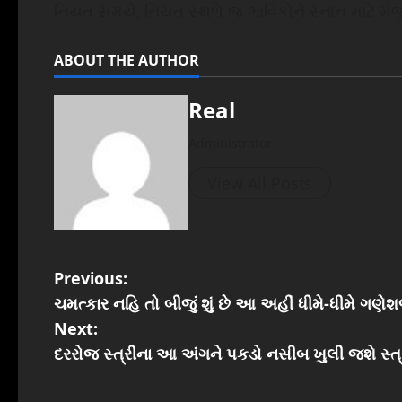
નિયત સમયે, નિયત સ્‍થળે જ ભાવિકોને સ્‍નાન માટે મંજ
ABOUT THE AUTHOR
Real
Administrator
View All Posts
P
Previous:
ચમત્કાર નહિ તો બીજું શું છે આ અહીં ધીમે-ધીમે ગણેશ
o
Next:
s
દરરોજ સ્ત્રીના આ અંગને પકડો નસીબ ખુલી જશે સ્ત્ર
t