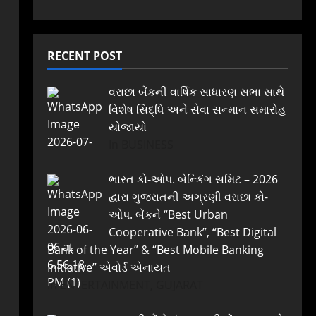
RECENT POST
વરાછા બેંકની વાર્ષિક સાધારણ સભા સાથે
વિશેષ સિદ્ધિ અને સેવા સન્માન સમારોહ
યોજાયો
In BUSINESS
ભારત કો-ઓપ. બેન્કિંગ સમિટ – 2026
દ્વારા ગુજરાતની અગ્રણી વરાછા કો-
ઓપ. બેંકને “Best Urban
Cooperative Bank”, “Best Digital
Bank of the Year” & “Best Mobile Banking
Initiative” એવોર્ડ એનાયત
In ENTERTAINMENT, GUJARAT