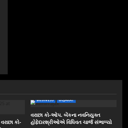
BUSINESS
GUJARAT
વરાછા કો-ઓપ. બેંકના નવનિયુક્ત
 વરાછા કો-
હોદ્દેદારશ્રીઓએ વિધિવત ચાર્જ સંભાળ્યો