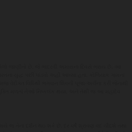
 મેળો જાણીતો છે. જે ભાદરવી અમાસના દિવસે ભરાય છે. આ
ાભારતના યુદ્ધ પછી પાંડવો અહીં આવ્યા હતા. કોળિયાક ગામના
 તેમજ વેદોક્ત વિધિથી ભગવાન શિવની પૂજા-અર્ચના કરી જેનાથી
ે મુક્તિ મળતાં તેઓ નિષ્કલંક થયા. અને તેથી જ આ મહાદેવ
 જ તેના દર્શન થઇ શકે છે. દર વર્ષે શ્રાવણ વદ ચૌદશે તથા