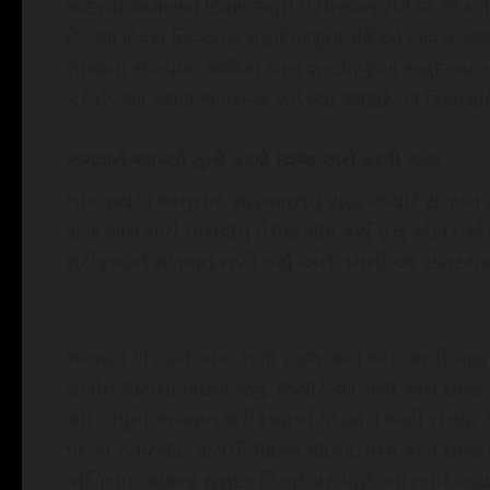
ભાદરવી અમાસને દિવસે અહીં પરંપરાગત રીતે જ લોકમે
છે. આ દિવસે નિષ્કલંક મહાદેવજીના મંદિરને બાવન ગજની
લાખોની સંખ્યામાં ભાવિકો અને શ્રધ્ધાળુઓ સમુદ્રમાં 
કરે છે. આ સ્થળ ભાવનગર શહેરથી આશરે ૩૧ કિલોમીટર
ભગવાને આપ્યો હતો કાળો ધ્વજ અને કાળી ગાય
લોકવાયકા અનુસાર, મહાભારતનું યુદ્ધ જ્યારે સમાપ્ત થય
સગાંઓને મારી નાખવાનું તેમણે પાપ કર્યું હતું એટલ
શ્રીકૃષ્ણને મળવાનું નક્કી કર્યું અને તેમની આ સમસ્ય
ભગવાને પાંડવોને એક કાળો ધ્વજ અને એક કાળી ગાય આ
રાખીને ગાયની પાછળ જવું. જ્યારે આ ગાય અને ધ્વજ
ગઈ. વધુમાં, ભગવાન શ્રીકૃષ્ણએ પાંડવોને એવી સલાહ 
પાંડવો ત્યારબાદ ગાયની પાછળ પાછળ, પેલો કાળ ધ્વ
કોળિયાક ગામના સમુદ્ર કિનારે પર પહોંચ્યા ત્યારે