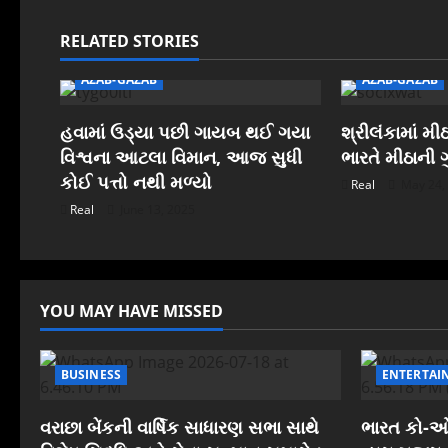
n
RELATED STORIES
a
AZAB-GAZAB
AZAB-GAZAB
v
હવામાં ઉડ્યા પછી ગાયબ થઈ ગયા
શ્રીલંકામાં મ
i
વિશ્વના આટલા વિમાન, આજ સુધી
ભારતે મીઠાની 
કોઈ પત્તો નથી મળ્યો
Real
May 24,
g
Real
June 13, 2025
a
t
YOU MAY HAVE MISSED
i
o
BUSINESS
ENTERTAI
n
વરાછા બેંકની વાર્ષિક સાધારણ સભા સાથે
ભારત કો-ઓપ