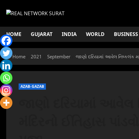
Skip
to
content
HOME
GUJARAT
INDIA
WORLD
BUSINESS
Home
2021
September
જાણો દરિયામાં આવેલ નિષ્કલંક મ
AZAB-GAZAB
જાણો દરિયામાં આવેલ ન
મંદિરનો ઈતિહાસ પાંડ