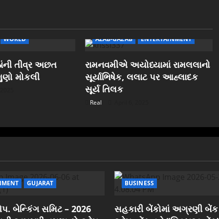
WORLD
AZAB-GAZAB
ENTERTAINMENT
ીઠાંની તીવ્ર અછત
રામનવમીએ અયોધ્યામાં રામલલાનો
ગુણો મોકલી
સૂર્યાભિષેક, લલાટ પર આહ્લાદક
સૂર્ય તિલક
 2025
Real
April 6, 2025
NMENT
GUJARAT
BUSINESS
. બેન્કિંગ સમિટ – 2026
સહકારી બેંકોમાં અગ્રણી બેંક