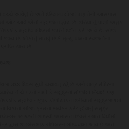
ં વચ્ચે આવેલું છે અને દરિયાનાં મોજાં પણ તેની આસપાસ
યામાં ઓટ આવે એની રાહ જોતા હોય છે. દરિયા નું પાણી અમુક
ષ્કલંક મહાદેવ મંદિરમાં જઈને દર્શન કરી આવે છે. સાંજે
 જાય છે. લોકોનું માનવું છે કે મૃત્યુ પામતા સ્વજનોના
્રાપ્તિ થાય છે.
 ધ્વજ
્વજ ૩૬૪ દિવસ સુધી યથાવત્ રહે છે અને માત્ર મંદિરના
્યારેય નીચે પડતો નથી કે સમુદ્રનાં મોજાંમાં ખેંચાઈ પણ
નિષ્‍કલંક મહાદેવ નજીક કોળીયાકના દરીયામાં સમુદ્રજળમાં
ો વિશ્વનો બીજા ક્રમનો ભયંકર કરંટ હોવાનું સમુદ્ર
૩ સપ્‍ટેમ્‍બર-૧૯૭૭ની ભાદરવી અમાસના દિવસે સ્‍થાન વિધીમાં
ત્ર દ્વારા જડબેસલાક બંદોબસ્‍ત ગોઠવવામાં આવે છે અને