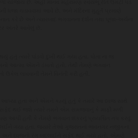
ળો યોજાય છે. અહીં માનવ મહેરામણ સ્વંયભૂ રીતે ઉમટી પડે
 ધજા ચડાવવામાં આવે છે. અને મંદિરના મુહૂર્ત પ્રમાણે
સ્નાન કરે છે અને ત્યારબાદ ભગવાનના દર્શન તથા પૂજા-અર્ચના
 અંતરે આવેલું છે.
ું હતું ત્યારે પાંડવો દુખી થઈ ગયા હતા. પોતા ના જ
ે એમનો આત્મા એમને ડંખતો હતો. તેથી તેમણે ભગવાન
ાનો ઉકેલ લાવવાની તેમને વિનંતી કરી હતી.
પ્યા હતા અને એમને કહ્યું હતું કે તમારે આ ધ્વજ સાથે
 સફેદ થઈ જશે ત્યારે તમને એમ સમજવાનું કે માફી મળી
પણ આપી હતી કે તેમણે ભગવાન શંકરનું પ્રાયશ્ચિત તપ કરવું.
જ લઈને ગયા હતા. જ્યારે તેઓ ગુજરાતનાં ભાવનગર નજીકના
 ગાય અને ધ્વજનો રંગ બદલાઈને સફેદ થઈ ગયો હતો. એમણે