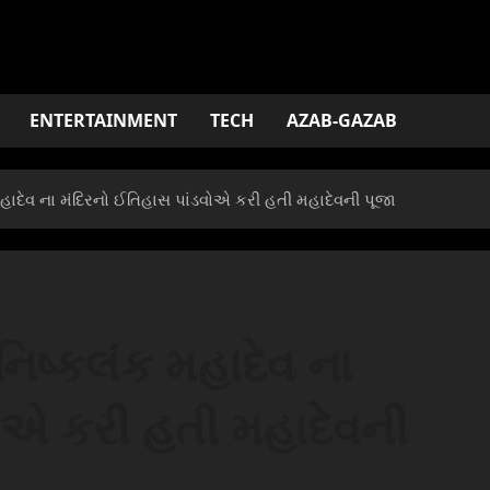
ENTERTAINMENT
TECH
AZAB-GAZAB
હાદેવ ના મંદિરનો ઈતિહાસ પાંડવોએ કરી હતી મહાદેવની પૂજા
િષ્કલંક મહાદેવ ના
વોએ કરી હતી મહાદેવની