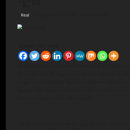
પૂજા
Real
September 19, 2021
1 minute read
Spread the love
સૌરાષ્ટ્રમાં ભરાતાં મેળાઓમાં ભાવનગરના કોળિયાકનો
પરંપરાગત મેળો છે. હિંદુ ધર્મની માન્યતા અનુસાર મહ
સમુદ્ર કિનારે દેવાધિદેવ મહાદેવની સ્થાપના કરી હતી.
યુદ્ધમાં કરેલ હિંસાના પરિણામે લાગેલા કલંકથી તેમન
નિષ્કલંક મહાદેવ તરીકે ઓળખાય છે.
આ શિવલીંગ સમુદ્રમાં આવેલ હોવાથી માત્ર ઓટના સમયે