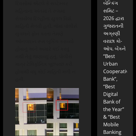
બેન્કિંગ
દિવસોમાં એટલે કે સપ્ટેમ્બર
સમિટ –
મહિનાના અંતમાં તે રૂમમાં
2026 દ્વારા
રોકાયેલા દિલ્હીના યુગલ વિશે
ગુજરાતની
માહિતી મેળવી હતી. જેમાં પોલીસે
અગ્રણી
યુગલને ફોન કરતા તેમણે
વરાછા કો-
ઓનલાઇન રૂમ બુકિંગ કરાવ્યો
ઓપ. બેંકને
હોવાનું અને અમારે કંઈ કરવું
“Best
નથી તેવું જણાવ્યું હતું. પોલીસે
Urban
માત્ર ટેલિફોનિક પૂછપરછ કરી
Cooperative
હોવાથી વધુ કોઈ માહિતી મળી ન
Bank”,
હતી.
“Best
Digital
Bank of
the Year”
& “Best
Mobile
Banking