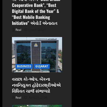
Cooperative Bank”, “Best
Digital Bank of the Year” &
“Best Mobile Banking
Initiative” એવોર્ડ એનાયત
Real
June 6, 2026
BUSINESS
GUJARAT
વરાછા કો-ઓપ. બેંકના
નવનિયુક્ત હોદ્દેદારશ્રીઓએ
વિધિવત ચાર્જ સંભાળ્યો
Real
April 20, 2026