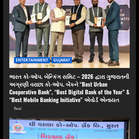
ENTERTAINMENT
GUJARAT
ભારત કો-ઓપ. બેન્કિંગ સમિટ – 2026 દ્વારા ગુજરાતની
અગ્રણી વરાછા કો-ઓપ. બેંકને “Best Urban
Cooperative Bank”, “Best Digital Bank of the Year” &
“Best Mobile Banking Initiative” એવોર્ડ એનાયત
Real
June 6, 2026