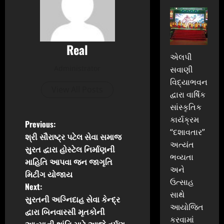
Real
એલપી
Administrator
સવાણી
વિદ્યાભવન
View All Posts
દ્વારા વાર્ષિક
સાંસ્કૃતિક
કાર્યક્રમ
P
Previous:
“દશાવતાર”
શ્રી સૌરાષ્ટ્ર પટેલ સેવા સમાજ
o
અત્યંત
સુરત દ્વારા હોસ્ટેલ નિર્માણની
ભવ્યતા
માહિતિ આપવા જન જાગૃતિ
s
અને
મિટીંગ યોજાય
ઉત્સાહ
t
Next:
સાથે
સુરતની અગ્નિદાહ સેવા કેન્દ્ર
n
આયોજિત
દ્વારા બિનવારસી મૃતકોની
કરવામાં