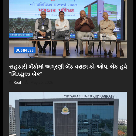
BUSINESS
સહકારી બેંકોમાં અગ્રણી બેંક વરાછા કો-ઓપ. બેંક હવે
“શિડયુલ્ડ બેંક”
Real
May 25, 2026