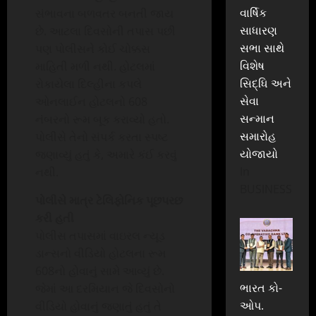
વાર્ષિક
સંભાવના બળવતર બનતી જાય
સાધારણ
છે. આટલા દિવસોની તપાસ પછી
સભા સાથે
પણ પોલીસને કોઈ ચોક્કસ
વિશેષ
માહિતી મળી નથી. હોટલમાં
સિદ્ધિ અને
રોકાયેલા દિલ્હીના કપલે
સેવા
ઓનલાઈન હોટલનો 608
સન્માન
નંબરનો રૂમ બૂક કરાવ્યો હતો.
સમારોહ
પોલીસે તેનો સંપર્ક કરતા સ્પષ્ટ
યોજાયો
જણાવ્યું હતું કે, અમારે કંઈ કરવું
In
નથી.
BUSINESS
પોલીસે માત્ર ટેલિફોનિક પૂછપરછ
કરી હતી
પોલીસ તપાસમાં વાઇરલ ન્યૂડ
ડાન્સનો વીડિયો હોટલના રૂમ
608નો હોવાનું સામે આવ્યું છે.
ભારત કો-
જેમાં આ દરમિયાન જે દિવસોનો
ઓપ.
વીડિયો હોવાનું જણાતું હતું તે