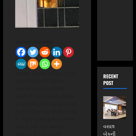
Spread the love
રાજકોટ શહેરના યાજ્ઞિક રોડ પર
RECENT
આવેલી હોટેલ ઈમ્પીરિયલ
POST
પેલેસના રૂમ નંબર 608માં
યુવતીનો ન્યૂડ ડાન્સનો વીડિયો
વાઇરલ થયા બાદ તેનું રહસ્ય હવે
દિવસેને દિવસે વધુ ગુંચવાય રહ્યું
છે. કદાચ રહસ્ય છૂપાવવા તેમજ
વરાછા
સામે ન આવે તેવા પ્રયાસો
બેંકની
પોલીસ કરી રહી હોવાની