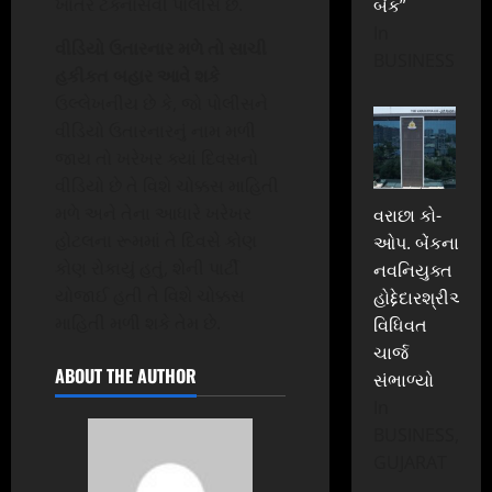
ખાતર ટેક્નોસેવી પોલીસ છે.
બેંક”
In
વીડિયો ઉતારનાર મળે તો સાચી
BUSINESS
હકીકત બહાર આવે શકે
ઉલ્લેખનીય છે કે, જો પોલીસને
વીડિયો ઉતારનારનું નામ મળી
જાય તો ખરેખર ક્યાં દિવસનો
વીડિયો છે તે વિશે ચોક્કસ માહિતી
મળે અને તેના આધારે ખરેખર
વરાછા કો-
હોટલના રૂમમાં તે દિવસે કોણ
ઓપ. બેંકના
કોણ રોકાયું હતું, શેની પાર્ટી
નવનિયુક્ત
યોજાઈ હતી તે વિશે ચોક્કસ
હોદ્દેદારશ્રીઓએ
માહિતી મળી શકે તેમ છે.
વિધિવત
ચાર્જ
ABOUT THE AUTHOR
સંભાળ્યો
In
BUSINESS,
GUJARAT