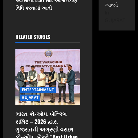
આત્માની શાંતિ માટે આજે તર્પણ
a
આવ્યો
વિધિ કરવામાં આવી
In
v
GUJARAT
i
RELATED STORIES
g
a
t
i
ENTERTAINMENT
o
GUJARAT
n
ભારત કો-ઓપ. બેન્કિંગ
સમિટ – 2026 દ્વારા
ગુજરાતની અગ્રણી વરાછા
કો-ઓપ. બેંકને “Best Urban