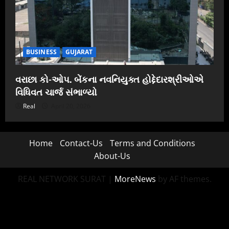
BUSINESS
GUJARAT
વરાછા કો-ઓપ. બેંકના નવનિયુક્ત હોદ્દેદારશ્રીઓએ
વિધિવત ચાર્જ સંભાળ્યો
Real
April 20, 2026
Home
Contact-Us
Terms and Conditions
About-Us
REAL NETWORK SURAT
|
MoreNews
by AF themes.