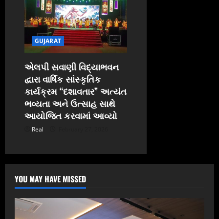
GUJARAT
એલપી સવાણી વિદ્યાભવન
દ્વારા વાર્ષિક સાંસ્કૃતિક
કાર્યક્રમ “દશાવતાર” અત્યંત
ભવ્યતા અને ઉત્સાહ સાથે
આયોજિત કરવામાં આવ્યો
Real
February 27, 2026
YOU MAY HAVE MISSED