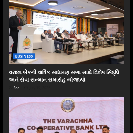
BUSINESS
વરાછા બેંકની વાર્ષિક સાધારણ સભા સાથે વિશેષ સિદ્ધિ
અને સેવા સન્માન સમારોહ યોજાયો
Real
July 19, 2026