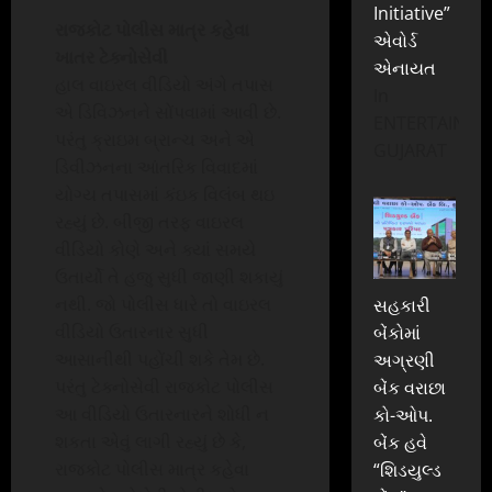
Initiative”
રાજકોટ પોલીસ માત્ર કહેવા
એવોર્ડ
ખાતર ટેક્નોસેવી
એનાયત
હાલ વાઇરલ વીડિયો અંગે તપાસ
In
એ ડિવિઝનને સોંપવામાં આવી છે.
ENTERTAINME
પરંતુ ક્રાઇમ બ્રાન્ચ અને એ
GUJARAT
ડિવીઝનના આંતરિક વિવાદમાં
યોગ્ય તપાસમાં કંઇક વિલંબ થઇ
રહ્યું છે. બીજી તરફ વાઇરલ
વીડિયો કોણે અને ક્યાં સમયે
ઉતાર્યો તે હજુ સુધી જાણી શકાયું
નથી. જો પોલીસ ધારે તો વાઇરલ
સહકારી
વીડિયો ઉતારનાર સુધી
બેંકોમાં
આસાનીથી પહોંચી શકે તેમ છે.
અગ્રણી
પરંતુ ટેક્નોસેવી રાજકોટ પોલીસ
બેંક વરાછા
આ વીડિયો ઉતારનારને શોધી ન
કો-ઓપ.
શકતા એવું લાગી રહ્યું છે કે,
બેંક હવે
રાજકોટ પોલીસ માત્ર કહેવા
“શિડયુલ્ડ