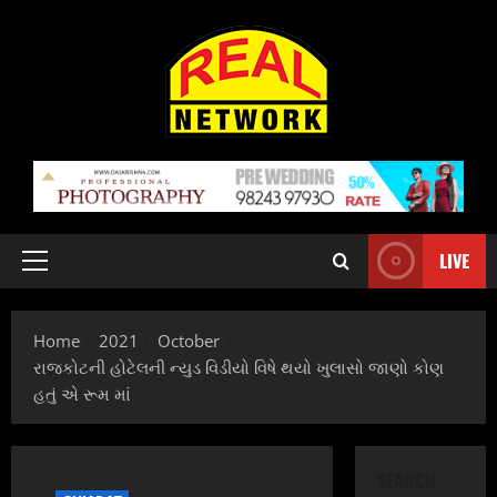
Skip
to
content
LIVE
Primary
Menu
Home
2021
October
રાજકોટની હોટેલની ન્યુડ વિડીયો વિષે થયો ખુલાસો જાણો કોણ
હતું એ રૂમ માં
SEARCH