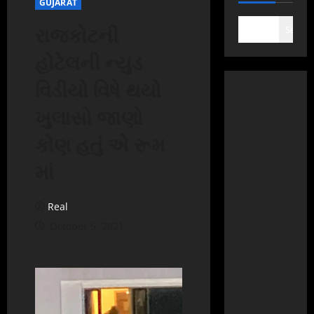
GUJARAT
રાજકોટની
Search
હોટેલની ન્યુડ
વિડીયો વિષે થયો
ખુલાસો જાણો
કોણ હતું એ રૂમ
માં
Real
October 5, 2021