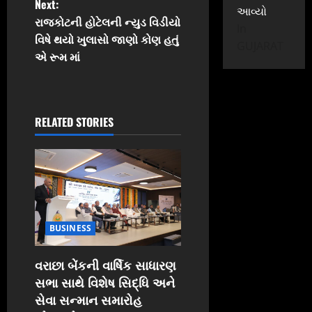
Next:
આવ્યો
t
રાજકોટની હોટેલની ન્યુડ વિડીયો
In
વિષે થયો ખુલાસો જાણો કોણ હતું
GUJARAT
n
એ રૂમ માં
a
v
RELATED STORIES
i
g
a
t
BUSINESS
i
વરાછા બેંકની વાર્ષિક સાધારણ
સભા સાથે વિશેષ સિદ્ધિ અને
o
સેવા સન્માન સમારોહ