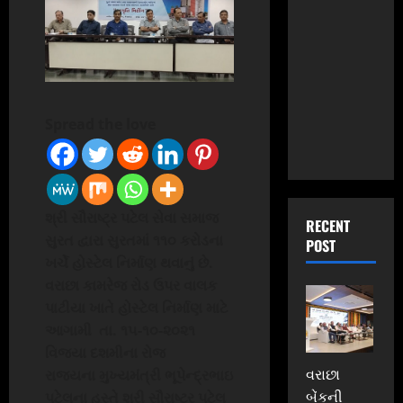
Spread the love
શ્રી સૌરાષ્ટ્ર પટેલ સેવા સમાજ
RECENT
સુરત દ્વારા સુરતમાં
૧૧૦ કરોડના
POST
ખર્ચે
હોસ્ટેલ નિર્માણ થવાનું
છે.
વરાછા કામરેજ રોડ ઉપર વાલક
પાટીયા ખાતે હોસ્ટેલ નિર્માણ માટે
આગામી
તા. ૧૫-૧૦-૨૦૨૧
વિજયા દશમીના રોજ
વરાછા
રાજ્યના
મુખ્યમંત્રી ભૂપેન્દ્રભાઇ
બેંકની
પટેલના
હસ્તે શ્રી સૌરાષ્ટ્ર પટેલ