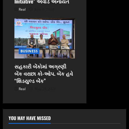
Initiative” એવોર્ડ એનાયત
Real
June 6, 2026
BUSINESS
સહકારી બેંકોમાં અગ્રણી
બેંક વરાછા કો-ઓપ. બેંક હવે
“શિડયુલ્ડ બેંક”
Real
May 25, 2026
YOU MAY HAVE MISSED