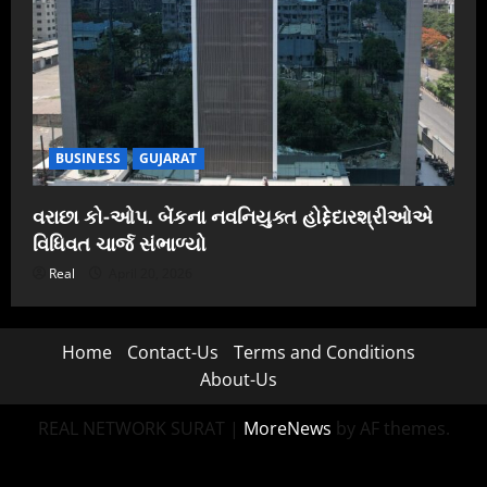
BUSINESS
GUJARAT
વરાછા કો-ઓપ. બેંકના નવનિયુક્ત હોદ્દેદારશ્રીઓએ
વિધિવત ચાર્જ સંભાળ્યો
Real
April 20, 2026
Home
Contact-Us
Terms and Conditions
About-Us
REAL NETWORK SURAT
|
MoreNews
by AF themes.