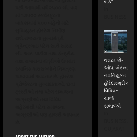
બેંક”
પછી આગામી વર્ષ ૨૫૦૦ ચો. વા૨
In
માં ૧૭૫૦૦ સ્કવેરફૂટના
BUSINESS
બાંધકામમાં ૫૦૦ બહેનો માટે
સુધિાયુક્ત હોસ્ટેલ નિર્માણ
થશે.રાજ્યના મુખ્યમંત્રી
ભૂપેન્દ્રભાઇ પટેલ સાથે સાંસદ
સી. આર. પાટીલ તથા કેન્દ્રીય
વરાછા કો-
તથા રાજ્યના મંત્રીઓ ઉપરાંત
ઓપ. બેંકના
સ્થાનિક ધારાસભ્યોને નિમંત્રણ
નવનિયુક્ત
પાઠવવામાં આવનાર છે. હોસ્ટેલ
હોદ્દેદારશ્રીઓએ
પ્રોજેક્ટના મુખ્યદાતાઓ
,
દાતા
વિધિવત
ટ્રસ્ટીઓ તથા પટેલ સમાજના
ચાર્જ
અગ્રણીઓ તથા વિવિધ
સંભાળ્યો
શહેરમાંથી પટેલ સમાજના
In
અગ્રણીઓ પણ હાજરી આપનાર
BUSINESS,
છે.
GUJARAT
ABOUT THE AUTHOR