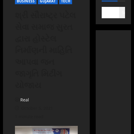
BUSINESS
GUJARAT
TECH
શ્રી સૌરાષ્ટ્ર પટેલ
Search
સેવા સમાજ સુરત
દ્વારા હોસ્ટેલ
નિર્માણની માહિતિ
આપવા જન
જાગૃતિ મિટીંગ
યોજાય
Real
October 5, 2021
1 minute read