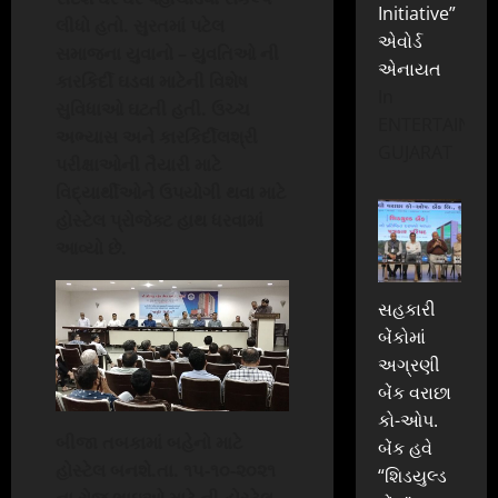
Initiative”
લીધો હતો. સુરતમાં પટેલ
એવોર્ડ
સમાજના યુવાનો
–
યુવતિઓ ની
એનાયત
કારકિર્દી ઘડવા માટેની વિશેષ
In
સુવિધાઓ ઘટતી હતી. ઉચ્ચ
ENTERTAINME
અભ્યાસ અને કારકિર્દીલશ્રી
GUJARAT
પરીક્ષાઓની તૈયારી માટે
વિદ્યાર્થીઓને
ઉપયોગી થવા માટે
હોસ્ટેલ પ્રોજેક્ટ હાથ ધરવામાં
આવ્યો છે.
સહકારી
બેંકોમાં
અગ્રણી
બેંક વરાછા
કો-ઓપ.
બીજા તબકામાં બહેનો માટે
બેંક હવે
હોસ્ટેલ બનશે.તા. ૧૫-૧૦-૨૦૨૧
“શિડયુલ્ડ
ના રોજ ભાઇઓ માટે ની હોસ્ટેલ