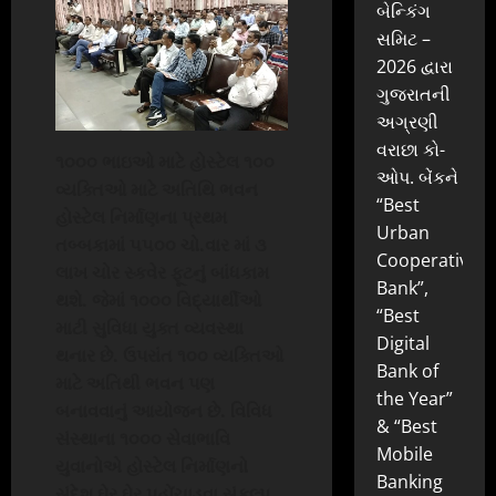
બેન્કિંગ
સમિટ –
2026 દ્વારા
ગુજરાતની
અગ્રણી
વરાછા કો-
૧૦૦૦ ભાઇઓ માટે હોસ્ટેલ ૧૦૦
ઓપ. બેંકને
વ્યક્તિઓ માટે અતિથિ
ભવન
“Best
હોસ્ટેલ નિર્માણના પ્રથમ
Urban
તબ્બકામાં ૫૫૦૦ ચો.વાર માં ૩
Cooperative
લાખ ચોર સ્કવેર ફૂટનું બાંધકામ
Bank”,
થશે. જેમાં ૧૦૦૦ વિદ્યાર્થીઓ
“Best
માટી સુવિધા યુક્ત વ્યવસ્થા
Digital
થનાર છે. ઉપરાંત ૧૦૦ વ્યક્તિઓ
Bank of
માટે
અતિથી ભવન પણ
the Year”
બનાવવાનું આયોજન છે.
વિવિધ
& “Best
સંસ્થાના ૧૦૦૦ સેવાભાવિ
Mobile
યુવાનોએ હોસ્ટેલ નિર્માણનો
Banking
સંદેશ ઘેર ઘેર પહોંચાડવા સંકલ્પ