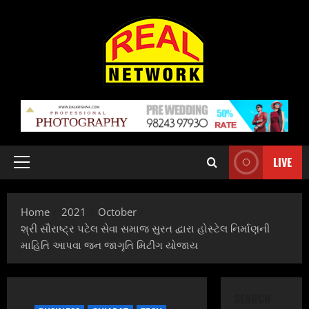
Skip
to
content
LIVE
Primary
Menu
Home
2021
October
શ્રી સૌરાષ્ટ્ર પટેલ સેવા સમાજ સુરત દ્વારા હોસ્ટેલ નિર્માણની
માહિતિ આપવા જન જાગૃતિ મિટીંગ યોજાય
SEARCH