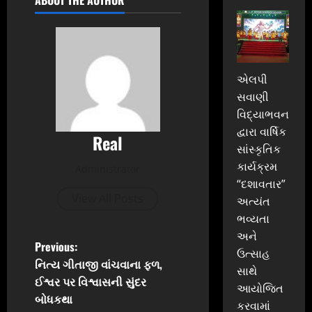
એલપી
સવાણી
વિદ્યાભવન
દ્વારા વાર્ષિક
Real
સાંસ્કૃતિક
કાર્યક્રમ
Administrator
“દશાવતાર”
View All Posts
અત્યંત
ભવ્યતા
અને
P
Previous:
ઉત્સાહ
નિત્ય ગીતાજી વાંચવાના ફળ,
સાથે
o
ઈશ્વર પર વિશ્વાસની સુંદર
આયોજિત
બોધકથા
s
કરવામાં