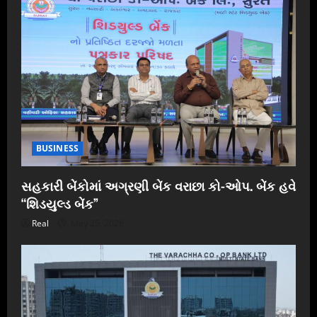
BUSINESS
સહકારી બેંકોમાં અગ્રણી બેંક વરાછા કો-ઓપ. બેંક હવે
“શિડયુલ્ડ બેંક”
Real
May 25, 2026