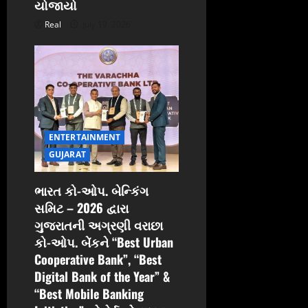
n
યોજાયો
Real
July 19, 2026
ENTERTAINMENT
GUJARAT
ભારત કો-ઓપ. બેન્કિંગ
સમિટ – 2026 દ્વારા
ગુજરાતની અગ્રણી વરાછા
કો-ઓપ. બેંકને “Best Urban
Cooperative Bank”, “Best
Digital Bank of the Year” &
“Best Mobile Banking