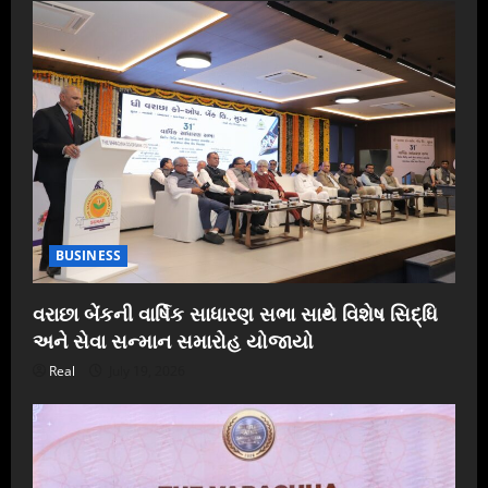
BUSINESS
વરાછા બેંકની વાર્ષિક સાધારણ સભા સાથે વિશેષ સિદ્ધિ
અને સેવા સન્માન સમારોહ યોજાયો
Real
July 19, 2026