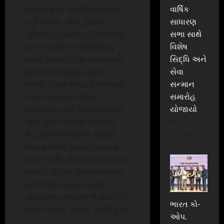
વાર્ષિક
સમાજ સુરત માટે
ગૌરવ સમાન
સાધારણ
કહી શકાય
એવા હોસ્ટેલ
સભા સાથે
પ્રોજેક્ટની
ખાતમૂહૂર્ત વિધી થશે.
વિશેષ
સુરત શહેરમાં ૧૦ લાખથી વધુ
સિદ્ધિ અને
વસ્તી ધરાવતા પટેલ સમાજ માટે
સેવા
સુરતમાં આ પ્રથમ હોસ્ટેલ
સન્માન
બનશે. કિરણ જેમ્સના અગ્રણી
સમારોહ
દાતા વલ્લભભાઇ એસ.
યોજાયો
લખાણીના હસ્તે આ પ્રોજેક્ટનું
In
ભૂમિ પૂજન કરવામાં આવનાર
BUSINESS
છે.
હોસ્ટેલ નિર્માણની માહિતિ
આપવા આજે વરાછા ઉમરવાડા
બોમ્બે માર્કેટ કોન્ફરેન્સ હોલ ખાતે
જાગૃતિ મિટીંગ યોજવામાં આવી
હતી જેમાં સંસ્થાના પ્રમુખ
કાનજીભાઇ ભાલાળાએ
હોસ્ટેલને
ભારત કો-
લગતી તમામ
વિગતો
આપી હતી.
ઓપ.