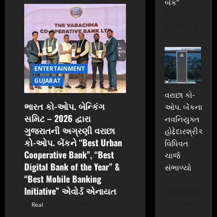
a
બેંક”
In
t
BUSINESS
i
o
ENTERTAINMENT
n
GUJARAT
વરાછા કો-
ભારત કો-ઓપ. બેન્કિંગ
ઓપ. બેંકના
સમિટ – 2026 દ્વારા
નવનિયુક્ત
ગુજરાતની અગ્રણી વરાછા
હોદ્દેદારશ્રીઓએ
કો-ઓપ. બેંકને “Best Urban
વિધિવત
Cooperative Bank”, “Best
ચાર્જ
Digital Bank of the Year” &
સંભાળ્યો
“Best Mobile Banking
In
Initiative” એવોર્ડ એનાયત
BUSINESS,
GUJARAT
Real
June 6, 2026