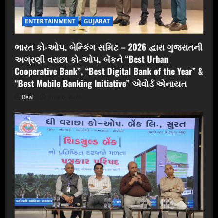
ENTERTAINMENT
GUJARAT
ભારત કો-ઓપ. બેન્કિંગ સમિટ – 2026 દ્વારા ગુજરાતની
અગ્રણી વરાછા કો-ઓપ. બેંકને “Best Urban
Cooperative Bank”, “Best Digital Bank of the Year” &
“Best Mobile Banking Initiative” એવોર્ડ એનાયત
Real
June 6, 2026