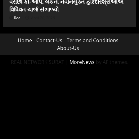
વરાછા કો-ઓપ. બેંકના નવનિયુક્ત હોદ્દેદારશ્રીઓએ
વિધિવત ચાર્જ સંભાળ્યો
Real
April 20, 2026
Home
Contact-Us
Terms and Conditions
About-Us
REAL NETWORK SURAT
|
MoreNews
by AF themes.