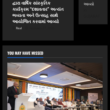
દ્વારા વાર્ષિક સાંસ્કૃતિક
આવ્યો
કાર્યક્રમ “દશાવતાર” અત્યંત
In
ભવ્યતા અને ઉત્સાહ સાથે
GUJARAT
આયોજિત કરવામાં આવ્યો
Real
February 27, 2026
YOU MAY HAVE MISSED