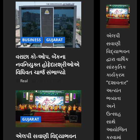
એલપી
BUSINESS
GUJARAT
સવાણી
વિદ્યાભવન
વરાછા કો-ઓપ. બેંકના
દ્વારા વાર્ષિક
નવનિયુક્ત હોદ્દેદારશ્રીઓએ
સાંસ્કૃતિક
વિધિવત ચાર્જ સંભાળ્યો
કાર્યક્રમ
Real
April 20, 2026
“દશાવતાર”
અત્યંત
ભવ્યતા
અને
ઉત્સાહ
GUJARAT
સાથે
આયોજિત
એલપી સવાણી વિદ્યાભવન
કરવામાં