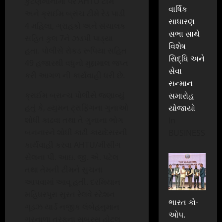
કુટણખાનામા પર AHTU ટીમ
વાર્ષિક
અને ક્રાઈમ બ્રાંચ ટીમે રેડ પાડી
સાધારણ
4 મહિલા, ગ્રાહકો અને સંચાલક
સભા સાથે
સહિત કુલ 7ને ઝડપી પાડ્યા
વિશેષ
હતા. પોલીસે રોકડ રૂપિયા સહિત
સિદ્ધિ અને
49 હજારથી વધુનો મુદ્દામાલ જપ્ત
સેવા
કરી આગળ ની કાર્યવાહી ધરી છે.
સન્માન
ક્રાઈમ બ્રાન્ચ પોલીસે જણાવ્યું
સમારોહ
હતું કે, હ્યુમન ટ્રાફિંગના ગુનાઓ
યોજાયો
શોધી કાઢવા તથા તે ગુનાના ભોગ
In
બનનારને શોધી કાઢી કાયદેસરની
BUSINESS
કાર્યવાહી કરવા AHTU/મીસીંગ
સેલના પી. આઇ. જી. એ. પટેલ
તથા તેમની ટીમને સુચના
આપવામાં આવૂ હતી. દરમિયાન
મહિધરપુરા સુરત રેલવે સ્ટેશન
ભારત કો-
ગૂડઝ યાર્ડ નજીક લંબેહનુમાન
ઓપ.
ગરનાળા તરફના સબરસ હોટલ