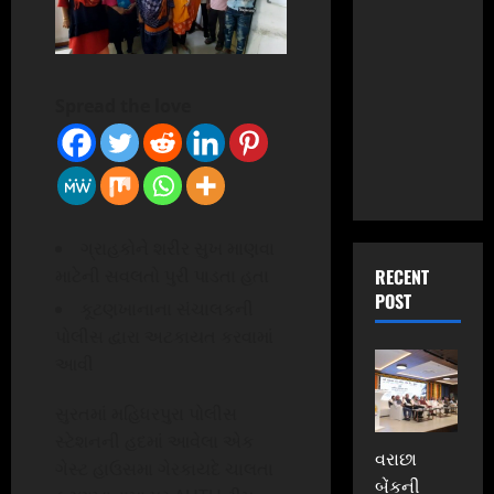
Spread the love
ગ્રાહકોને શરીર સુખ માણવા
RECENT
માટેની સવલતો પુરી પાડતા હતા
POST
કૂટણખાનાના સંચાલકની
પોલીસ દ્વારા અટકાયત કરવામાં
આવી
સુરતમાં મહિધરપુરા પોલીસ
સ્ટેશનની હદમાં આવેલા એક
વરાછા
ગેસ્ટ હાઉસમા ગેરકાયદે ચાલતા
બેંકની