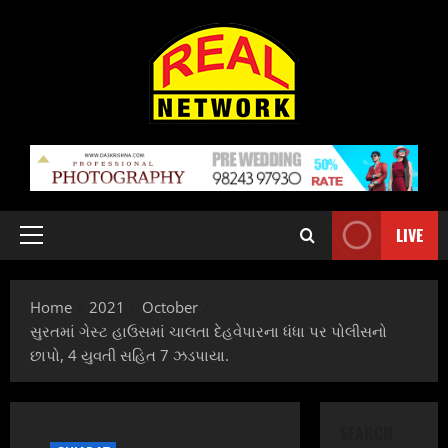
Skip
to
content
LIVE
Primary
Menu
Home
2021
October
સુરતમાં ગેસ્ટ હાઉસમાં ચાલતા દેહવેપારના ધંધા પર પોલીસનો
છાપો, 4 યુવતી સહિત 7 ઝડપાયા.
SEARCH