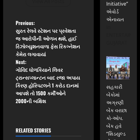
View All Posts
Initiative”
એવોર્ડ
એનાયત
P
Previous:
In
સુરત રેલવે સ્ટેશન પર પ્રવેશતા
o
ENTERTAINME
જ આરોપીની ઓળખ થશે, હાઈ
GUJARAT
રિઝોલ્યુશનવાળા ફેસ રિકગ્નેશન
s
કેમેરા લગાવાયાં
t
Next:
ગોવિંદ ધોળકિયાને લિવર
n
ટ્રાન્સપ્લાન્ટન બાદ રજા અપાય
કિરણ હોસ્પિટલને 1 કરોડ દાનમાં
સહકારી
a
આપશે તો 1500 કર્મીઓને
બેંકોમાં
v
2000ની બક્ષિશ
અગ્રણી
બેંક વરાછા
i
કો-ઓપ.
બેંક હવે
g
RELATED STORIES
“શિડયુલ્ડ