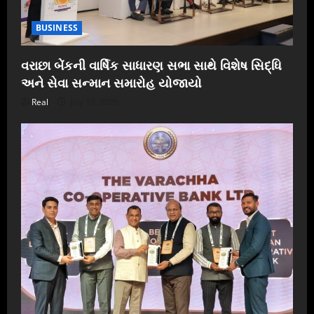
BUSINESS
વરાછા બેંકની વાર્ષિક સાધારણ સભા સાથે વિશેષ સિદ્ધિ
અને સેવા સન્માન સમારોહ યોજાયો
Real
July 19, 2026