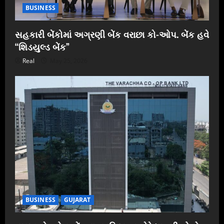
BUSINESS
સહકારી બેંકોમાં અગ્રણી બેંક વરાછા કો-ઓપ. બેંક હવે
“શિડયુલ્ડ બેંક”
Real
May 25, 2026
BUSINESS
GUJARAT