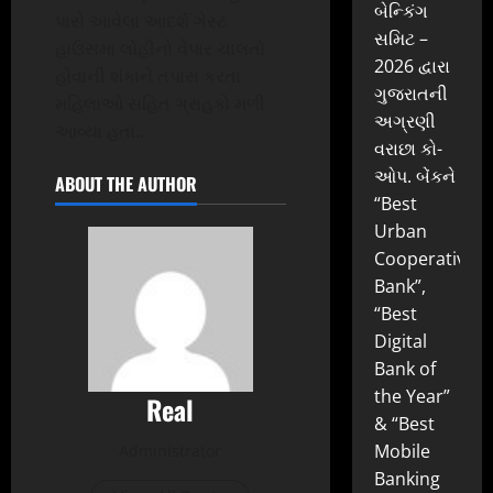
બેન્કિંગ
પાસે આવેલા આદર્શ ગેસ્ટ
સમિટ –
હાઉસમા લોહીનો વેપાર ચાલતો
2026 દ્વારા
હોવાની શંકાને તપાસ કરતા
ગુજરાતની
મહિલાઓ સહિત ગ્રાહકો મળી
અગ્રણી
આવ્યા હતા..
વરાછા કો-
ઓપ. બેંકને
ABOUT THE AUTHOR
“Best
Urban
Cooperative
Bank”,
“Best
Digital
Bank of
the Year”
Real
& “Best
Mobile
Administrator
Banking