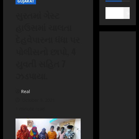
GUJARAT
સુરતમાં ગેસ્ટ
Search
હાઉસમાં ચાલતા
દેહવેપારના ધંધા પર
પોલીસનો છાપો, 4
યુવતી સહિત 7
ઝડપાયા.
Real
October 9, 2021
1 minute read