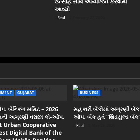
ઉત્સાહ સાથે આયોજિત કરવામાં
આવ્યો
Real
February 27, 2026
NMENT
GUJARAT
BUSINESS
. બેન્કિંગ સમિટ – 2026
સહકારી બેંકોમાં અગ્રણી બેંક
રાતની અગ્રણી વરાછા કો-ઓપ.
ઓપ. બેંક હવે “શિડયુલ્ડ બેંક
est Urban Cooperative
Real
May 25, 2026
est Digital Bank of the