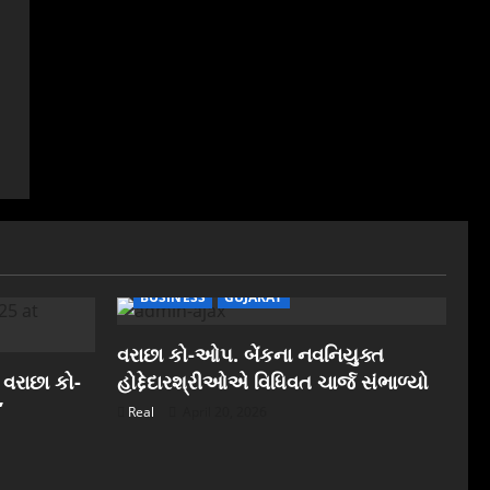
BUSINESS
GUJARAT
વરાછા કો-ઓપ. બેંકના નવનિયુક્ત
 વરાછા કો-
હોદ્દેદારશ્રીઓએ વિધિવત ચાર્જ સંભાળ્યો
”
Real
April 20, 2026