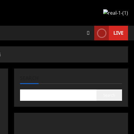
LIVE
ં
SEARCH
Search