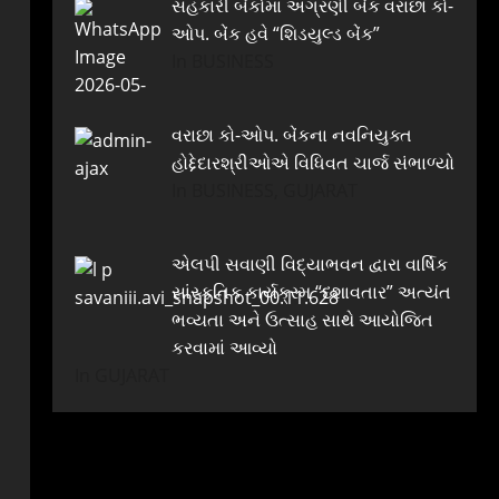
સહકારી બેંકોમાં અગ્રણી બેંક વરાછા કો-
ઓપ. બેંક હવે “શિડયુલ્ડ બેંક”
In BUSINESS
વરાછા કો-ઓપ. બેંકના નવનિયુક્ત
હોદ્દેદારશ્રીઓએ વિધિવત ચાર્જ સંભાળ્યો
In BUSINESS, GUJARAT
એલપી સવાણી વિદ્યાભવન દ્વારા વાર્ષિક
સાંસ્કૃતિક કાર્યક્રમ “દશાવતાર” અત્યંત
ભવ્યતા અને ઉત્સાહ સાથે આયોજિત
કરવામાં આવ્યો
In GUJARAT