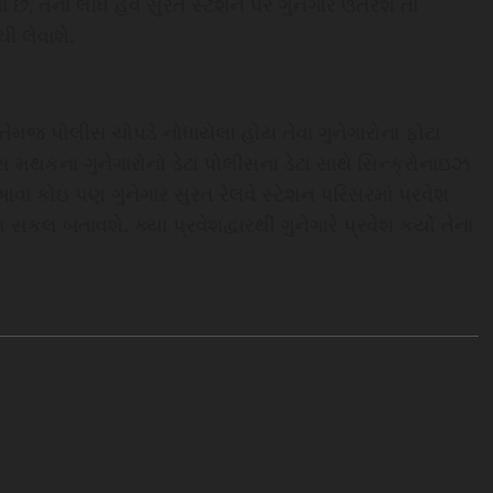
છે, તેના લીધે હવે સુરત સ્ટેશન પર ગુનેગાર ઉતરશે તો
ી લેવાશે.
 તેમજ પોલીસ ચોપડે નોધાયેલા હોય તેવા ગુનેગારોના ફોટા
ીસ મથકના ગુનેગારોનો ડેટા પોલીસના ડેટા સાથે સિન્ક્રોનાઇઝ
ા કોઇ પણ ગુનેગાર સુરત રેલવે સ્ટેશન પરિસરમાં પ્રવેશ
સકલ બતાવશે. ક્યા પ્રવેશદ્વારથી ગુનેગારે પ્રવેશ કર્યો તેના