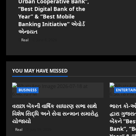
Urban Cooperative Bank”,
a
“Best Digital Bank of the
t
Year” & “Best Mobile
Banking Initiative” એવોર્ડ
i
એનાયત
o
Real
June 6, 2026
n
YOU MAY HAVE MISSED
BUSINESS
ENTERTAI
વરાછા બેંકની વાર્ષિક સાધારણ સભા સાથે
ભારત કો-ઓપ
વિશેષ સિદ્ધિ અને સેવા સન્માન સમારોહ
દ્વારા ગુજ
યોજાયો
બેંકને “B
Bank”, “B
Real
July 19, 2026