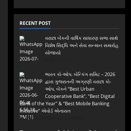
RECENT POST
વરાછા બેંકની વાર્ષિક સાધારણ સભા સાથે
વિશેષ સિદ્ધિ અને સેવા સન્માન સમારોહ
યોજાયો
In BUSINESS
ભારત કો-ઓપ. બેન્કિંગ સમિટ – 2026
દ્વારા ગુજરાતની અગ્રણી વરાછા કો-
ઓપ. બેંકને “Best Urban
Cooperative Bank”, “Best Digital
Bank of the Year” & “Best Mobile Banking
Initiative” એવોર્ડ એનાયત
In ENTERTAINMENT, GUJARAT