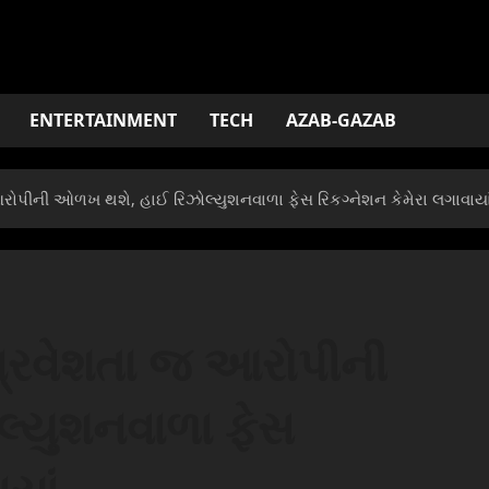
ENTERTAINMENT
TECH
AZAB-GAZAB
આરોપીની ઓળખ થશે, હાઈ રિઝોલ્યુશનવાળા ફેસ રિકગ્નેશન કેમેરા લગાવાયા
 પ્રવેશતા જ આરોપીની
્યુશનવાળા ફેસ