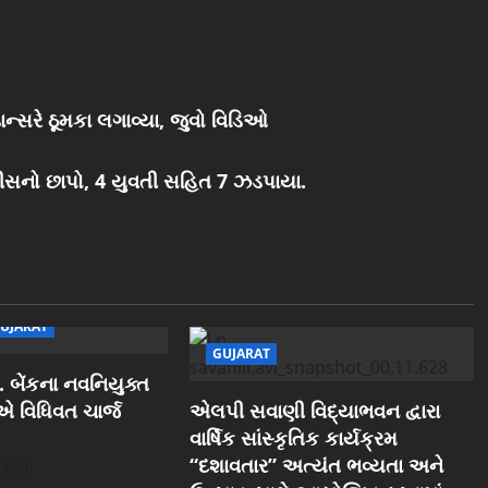
ર ડાન્સરે ઠૂમકા લગાવ્યા, જુવો વિડિઓ
ોલીસનો છાપો, 4 યુવતી સહિત 7 ઝડપાયા.
UJARAT
GUJARAT
 બેંકના નવનિયુક્ત
ઓએ વિધિવત ચાર્જ
એલપી સવાણી વિદ્યાભવન દ્વારા
વાર્ષિક સાંસ્કૃતિક કાર્યક્રમ
“દશાવતાર” અત્યંત ભવ્યતા અને
, 2026