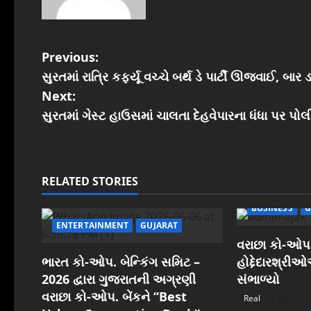
P
Previous:
સુરતમાં રાત્રિ કર્ફ્યૂ વચ્ચે બર્થ ડે પાર્ટી ઊજવાઈ, બા
o
Next:
s
સુરતમાં ગેસ્ટ હાઉસમાં ચાલતા દેહવેપારના ધંધા પર પ
t
n
RELATED STORIES
a
BUSINESS
G
ENTERTAINMENT
GUJARAT
v
વરાછા કો-ઓપ.
i
ભારત કો-ઓપ. બેન્કિંગ સમિટ –
હોદ્દેદારશ્રી
2026 દ્વારા ગુજરાતની અગ્રણી
સંભાળ્યો
g
વરાછા કો-ઓપ. બેંકને “Best
Real
April 20