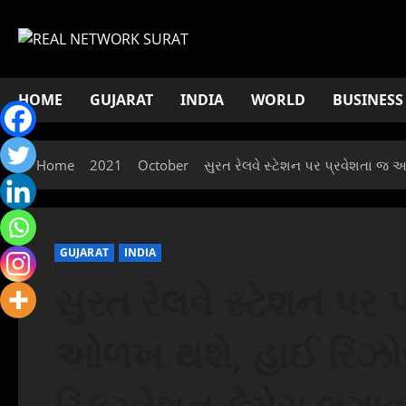
Skip
to
content
HOME
GUJARAT
INDIA
WORLD
BUSINESS
Home
2021
October
સુરત રેલવે સ્ટેશન પર પ્રવેશતા જ 
GUJARAT
INDIA
સુરત રેલવે સ્ટેશન પર
ઓળખ થશે, હાઈ રિઝોલ