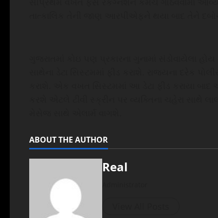
સૌપ્રથમ વખત ફેસ રેકગ્નેશન કેમેચ ગોઠવવામાં આવ્યા 
તાત્કાલિક તેની જાણ આરપીએફને થયા બાદ તેને દબોચ
ગુજરાતમાં કોઇ પણ પ્રકારના ગુનામાં સંડોવાયેલા હોય
સાથેના ડેટા સિસ્ટમમાં ફીડ કરાશે. રાજ્યના દરેક પોલ
કરાશે. એક વખત સિસ્ટમમાં આ ડેટા ફીડ કરાયા બાદ આવ
કરશે એટલે ટીવી સ્ક્રીન પર વ્યક્તિના ચહેરા સાથે લાલ 
મેસેજ સાથે એલાર્મ વાગશે.
ABOUT THE AUTHOR
Real
Administrator
View All Posts