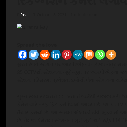
રિકગ્નેશન કેમેરા લગાવ
Real
October 8, 2021
1 minute read
Spread the love
સુરત રેલવે સ્ટેશન પર આરપીએફના ત્રીજા નેત્ર સમાન
85 CCTVથી સ્ટેશનના ખૂણેખૂણા પર આરપીએફના જવાન
સ્ટેશન પરિસરમાં પ્રવેશતા દબોચી લેવા સ્ટેશનના ચારેય 
સુરત રેલવે સ્ટેશનને CCTVના નેટવર્કથી સજ્જ કરી દે
કેમેરા ચારે તરફ ફિટ કરી દેવામાં આવ્યા છે. આ CCTV 
તૈયાર કરાયો છે. આ રૂમમાં એલઇડી ટીવી મૂકવામાં
છે. તેમજ કેમેરામાં સ્ટેશનના ખૂણેખૂણે થઈ રહેલી ગિતિવ