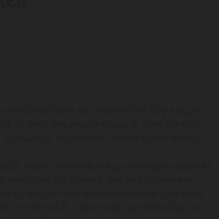
ાયાં
 સીસીટીવીનું વિશાળ અને અઘતન નેટવર્ક ઊભું કરાયું છે.
ો 24 કલાક બાજ નજર રાખી રહ્યા છે. તેમજ ગુનેગારોને
પ્રવેશદ્વાર પર ફેસ રિકગ્નેશન કેમેરા લગાડવામાં આવ્યાં છે.
વાયું છે. અઘતન ટેક્નોલોજી અને હાઇ રિઝોલ્યુશન ધરાવતા 85
પર નજર રાખવા માટે સ્ટેશનના બીજા માળે સર્વેલન્સ રૂમ
 આવ્યા છે. જ્યાં 24 કલાક આરપીએફના જવાનો ફરજ બજાવે
િધ પર નજર રાખે છે. પશ્ચિમ રેલવેમાં સુરત રેલવે સ્ટેશન પર