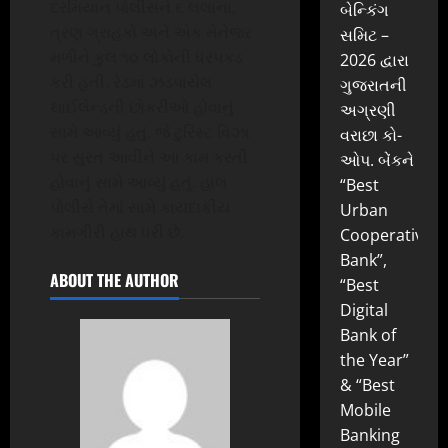
દરમિયાન પોલીસને ૬ લલાના,
બેન્કિંગ
ત્રણ ગ્રાહકો અને એક મેનેજર
સમિટ –
મળીને કુલ ૧૦ લોકોની ધરપકડ
2026 દ્વારા
કરી હતી. રેડમાં ઝડપાયેલ
ગુજરાતની
થાઈલેન્ડની છોકરીઓ હોવાનું
અગ્રણી
સામે આવ્યું હતું. જે ટુરિસ્ટ વિઝા
વરાછા કો-
પર સુરત આવીને આ કામ કરતી
ઓપ. બેંકને
હોવાનું સામે આવ્યું હતું. હાલ
“Best
પોલીસે તેમાં સામે કાયદાકીય
Urban
કામગીરી હાથ ધરી છે.
Cooperative
Bank”,
ABOUT THE AUTHOR
“Best
Digital
Bank of
the Year”
& “Best
Mobile
Banking