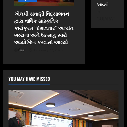
આવ્યો
In
એલપી સવાણી વિદ્યાભવન
GUJARAT
દ્વારા વાર્ષિક સાંસ્કૃતિક
કાર્યક્રમ “દશાવતાર” અત્યંત
ભવ્યતા અને ઉત્સાહ સાથે
આયોજિત કરવામાં આવ્યો
Real
February 27, 2026
YOU MAY HAVE MISSED