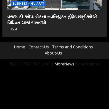
BUSINESS
GUJARAT
વરાછા કો-ઓપ. બેંકના નવનિયુક્ત હોદ્દેદારશ્રીઓએ
વિધિવત ચાર્જ સંભાળ્યો
Real
April 20, 2026
Home
Contact-Us
Terms and Conditions
About-Us
REAL NETWORK SURAT
|
MoreNews
by AF themes.