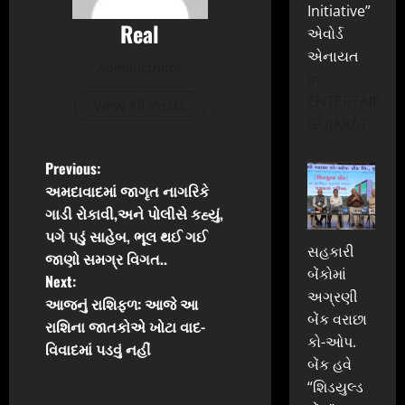
Initiative”
Real
એવોર્ડ
એનાયત
Administrator
In
ENTERTAINME
View All Posts
GUJARAT
P
Previous:
અમદાવાદમાં જાગૃત નાગરિકે
o
ગાડી રોકાવી,અને પોલીસે કહ્યું,
પગે પડું સાહેબ, ભૂલ થઈ ગઈ
s
સહકારી
જાણો સમગ્ર વિગત..
બેંકોમાં
t
Next:
અગ્રણી
આજનું રાશિફળ: આજે આ
n
બેંક વરાછા
રાશિના જાતકોએ ખોટા વાદ-
કો-ઓપ.
વિવાદમાં પડવું નહીં
a
બેંક હવે
“શિડયુલ્ડ
v