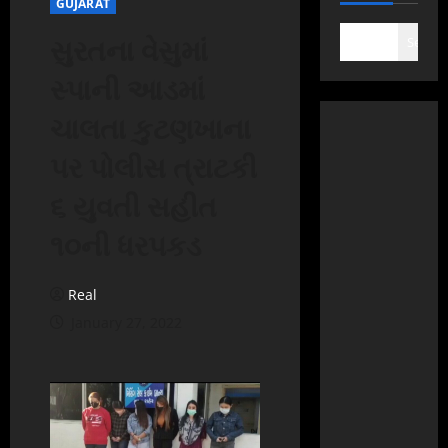
GUJARAT
સુરતના વેસુમાં
Search
સ્પાની આડમાં
ચાલતા કુટણખાના
પર પોલીસ ત્રાટકી
૬ યુવતી સહીત
૧૦ની ધરપકડ
Real
January 27, 2022