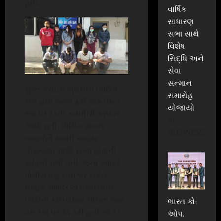
હતી.
વાર્ષિક
સાધારણ
સભા સાથે
વિશેષ
સિદ્ધિ અને
સેવા
સન્માન
સુરત ક્રાઈમ બ્રાંચની મિસિંગ
સમારોહ
સેલ દ્વારા આજે ફરી એક વખત
યોજાયો
સ્પા પર રેડની કામગીરી કરવામાં
In
આવી હતી. મિસિંગ સેલના
BUSINESS
જવાનોને સ્પાની આડમાં
ગોરખધંધા ચાલી રહ્યા હોવાની
માહિતી મળી હતી. જેના આધારે
પોલીસે વેસુ સોમેશ્વર સર્કલ
નજીક આવેલ એસએનએસ
પ્લેટીના કોમ્પ્લેક્ષમાં ચાલતા આર
ભારત કો-
વન સ્પા પર રેડ કરી હતી. જે રેડ
ઓપ.