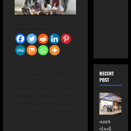
Spread the love
સુરતમાં સ્પાની આડમાં
કુટણખાના શરુ કરી દેવામાં આવે
RECENT
છે. અને સમયે સમયે પોલીસ
POST
દ્વારા કામગીરી કરીને આવ
ગોરખધંધા ચલાવતા શખ્સો પર
કાર્યવાહી કરવામાં આવે છે. આજે
ફરી એકવાર પોલીસ દ્વારા વેસુમાં
સ્પાની આડમાં ચાલતા કુટણખાના
પર પોલીસે રેડ કરી હતી. અને ૬
વરાછા
લલના સહીત ૧૦ની ધરપકડ કરી
બેંકની