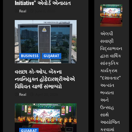
Initiative” એવોર્ડ એનાયત
Real
June 6, 2026
એલપી
સવાણી
વિદ્યાભવન
દ્વારા વાર્ષિક
BUSINESS
GUJARAT
સાંસ્કૃતિક
કાર્યક્રમ
વરાછા કો-ઓપ. બેંકના
“દશાવતાર”
નવનિયુક્ત હોદ્દેદારશ્રીઓએ
અત્યંત
વિધિવત ચાર્જ સંભાળ્યો
ભવ્યતા
Real
April 20, 2026
અને
ઉત્સાહ
સાથે
આયોજિત
કરવામાં
GUJARAT