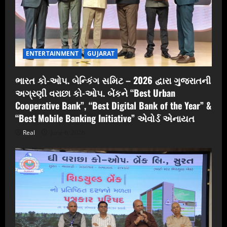
ENTERTAINMENT
GUJARAT
ભારત કો-ઓપ. બેન્કિંગ સમિટ – 2026 દ્વારા ગુજરાતની
અગ્રણી વરાછા કો-ઓપ. બેંકને “Best Urban
Cooperative Bank”, “Best Digital Bank of the Year” &
“Best Mobile Banking Initiative” એવોર્ડ એનાયત
Real
June 6, 2026