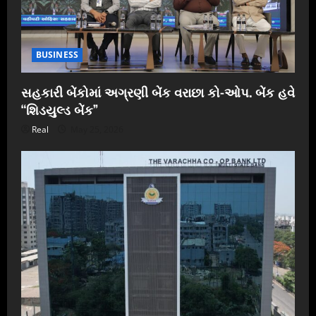
BUSINESS
સહકારી બેંકોમાં અગ્રણી બેંક વરાછા કો-ઓપ. બેંક હવે
“શિડયુલ્ડ બેંક”
Real
May 25, 2026