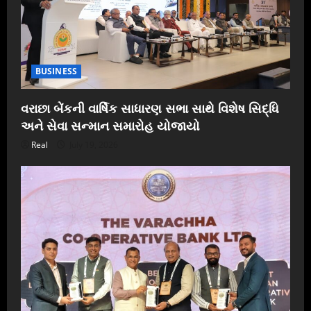
BUSINESS
વરાછા બેંકની વાર્ષિક સાધારણ સભા સાથે વિશેષ સિદ્ધિ
અને સેવા સન્માન સમારોહ યોજાયો
Real
July 19, 2026