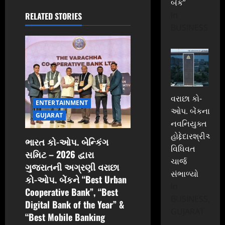
બેંક”
i
In
RELATED STORIES
BUSINESS
g
a
t
i
વરાછા કો-
ENTERTAINMENT
ઓપ. બેંકના
GUJARAT
o
નવનિયુક્ત
હોદ્દેદારશ્રીઓએ
ભારત કો-ઓપ. બેન્કિંગ
n
વિધિવત
સમિટ – 2026 દ્વારા
ચાર્જ
ગુજરાતની અગ્રણી વરાછા
સંભાળ્યો
કો-ઓપ. બેંકને “Best Urban
In
Cooperative Bank”, “Best
BUSINESS,
Digital Bank of the Year” &
GUJARAT
“Best Mobile Banking