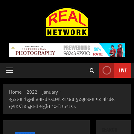
Skip
to
content
LIVE
Primary
Menu
Home
2022
January
સુરતના વેસુમાં સ્પાની આડમાં ચાલતા કુટણખાના પર પોલીસ
ત્રાટકી ૬ યુવતી સહીત ૧૦ની ધરપકડ
SEARCH