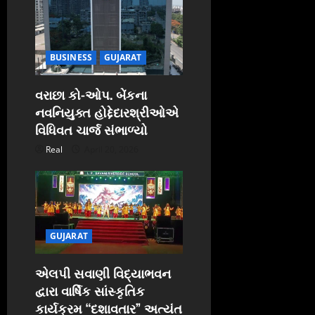
BUSINESS
GUJARAT
વરાછા કો-ઓપ. બેંકના
નવનિયુક્ત હોદ્દેદારશ્રીઓએ
વિધિવત ચાર્જ સંભાળ્યો
Real
April 20, 2026
GUJARAT
એલપી સવાણી વિદ્યાભવન
દ્વારા વાર્ષિક સાંસ્કૃતિક
કાર્યક્રમ “દશાવતાર” અત્યંત