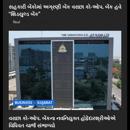
સહકારી બેંકોમાં અગ્રણી બેંક વરાછા કો-ઓપ. બેંક હવે
“શિડયુલ્ડ બેંક”
Real
May 25, 2026
BUSINESS
GUJARAT
વરાછા કો-ઓપ. બેંકના નવનિયુક્ત હોદ્દેદારશ્રીઓએ
વિધિવત ચાર્જ સંભાળ્યો