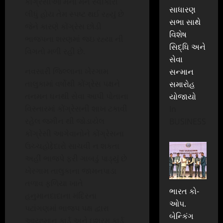
કોંગ્રેસીઓ મનો મન સ્વીકારી
સાધારણ
લીધું હોય તેમ સ્પષ્ટ થઈ રહ્યું છે
સભા સાથે
જેને કારણે કોંગ્રેસ છોડી
વિશેષ
ભાજપના શરણમાં જઇ રહ્યા ની
સિદ્ધિ અને
વિગતો મળી રહી છે.
સેવા
નવસારી જિલ્લાના ખેરગામ
સન્માન
તાલુકામાં વર્ષોથી કોંગ્રેસ પક્ષને
સમારોહ
તનમન ધનથી સેવા આપી પોતાના
યોજાયો
વિસ્તારમાં કોંગ્રેસની શાખ ટકાવી
In
રહેલ જમીન થી જોડાયેલ
BUSINESS
કોંગ્રેસી આગેવાનોને કોંગ્રેસના
ઉચ્ચહોદ્દેદારો સાચવી ન શકતા
અહીં ભાજપે ફરી ગાબડું પાડ્યું છે
ખેરગામ તાલુકાના જામનપાડા
તળાવ ફળિયા ખાતે
ભારત કો-
હનુમાનદાદાના મંદિરના
ઓપ.
પટાંગણમાં ભાજપ પક્ષ દ્વારા
બેન્કિંગ
આયુષ્માન કાર્ડ અને ઇશ્રમ કાર્ડ