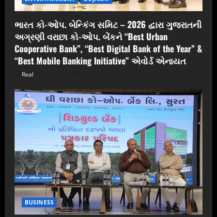
ભારત કો-ઓપ. બેન્કિંગ સમિટ – 2026 દ્વારા ગુજરાતની
અગ્રણી વરાછા કો-ઓપ. બેંકને “Best Urban
Cooperative Bank”, “Best Digital Bank of the Year” &
“Best Mobile Banking Initiative” એવોર્ડ એનાયત
Real
June 6, 2026
BUSINESS