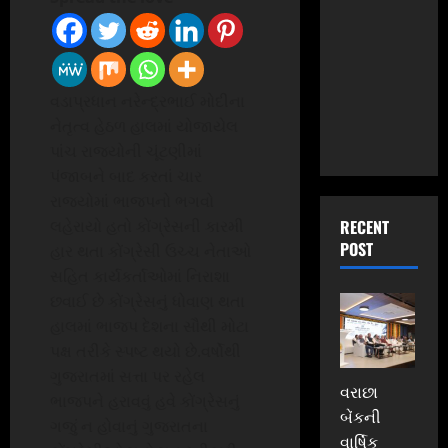
વડાપ્રધાન નરેન્દ્રભાઈ મોદીના
નેતૃત્વ હેઠળ હાલમાં યોજાયેલ
પાંચ રાજ્યોની ચૂંટણીમાં
પંજાબને બાદ કરતાં ચાર
રાજ્યોમાં ભાજપનો ભગવો
લહેરાયો હતો કોંગ્રેસની કારમી
RECENT
POST
હાર થતા કોંગ્રેસી ઉચ્ચ નેતાઓ
સહિત કાર્યકર્તાઓમાં નિરાશા
છવાઈ છે કોંગ્રેસનું ધોવાણ થતા
હાલમાં ભાજપ દેશના સૌથી મોટા
પક્ષ તરીકે સ્પષ્ટ થયો છે.વર્ષોથી
ગુજરાતમાં સત્તા પર રહેલ
વરાછા
ભાજપને હરાવવું હવે કોંગ્રેસનું
બેંકની
ગજું ન હોવાનું ગુજરાતના
વાર્ષિક