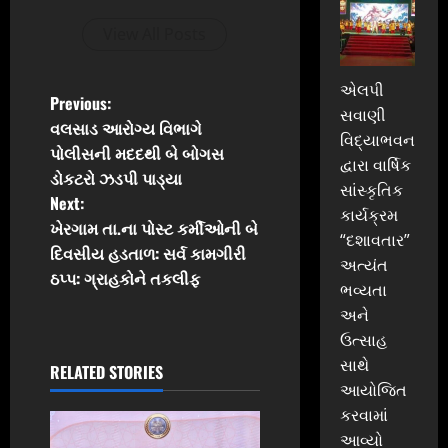
View All Posts
એલપી
P
Previous:
સવાણી
વલસાડ આરોગ્ય વિભાગે
વિદ્યાભવન
o
પોલીસની મદદથી બે બોગસ
દ્વારા વાર્ષિક
ડોકટરો ઝડપી પાડ્યા
s
સાંસ્કૃતિક
Next:
કાર્યક્રમ
t
ખેરગામ તા.ના પોસ્ટ કર્મીઓની બે
“દશાવતાર”
દિવસીય હડતાળ: સર્વ કામગીરી
અત્યંત
n
ઠપ્પ: ગ્રાહકોને તકલીફ
ભવ્યતા
a
અને
ઉત્સાહ
v
સાથે
RELATED STORIES
આયોજિત
i
કરવામાં
g
આવ્યો