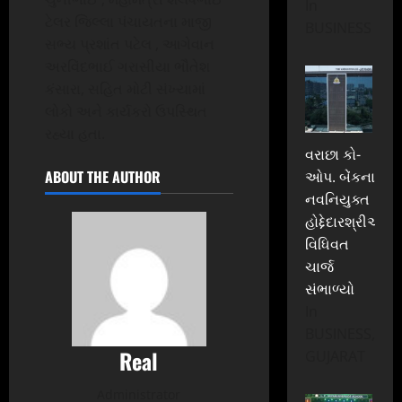
In
ટેલર જિલ્લા પંચાયતના માજી
BUSINESS
સભ્ય પ્રશાંત પટેલ , આગેવાન
અરવિંદભાઈ ગરાસીયા ભૌતેશ
કંસારા, સહિત મોટી સંખ્યામાં
લોકો અને કાર્યકરો ઉપસ્થિત
રહ્યા હતા.
વરાછા કો-
ABOUT THE AUTHOR
ઓપ. બેંકના
નવનિયુક્ત
હોદ્દેદારશ્રીઓએ
વિધિવત
ચાર્જ
સંભાળ્યો
In
BUSINESS,
Real
GUJARAT
Administrator