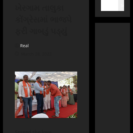
ખેરગામ તાલુકા
Search
કોંગ્રેસમાં ભાજપે
ફરી ગાબડું પડ્યું
Real
March 28, 2022
Spread the love