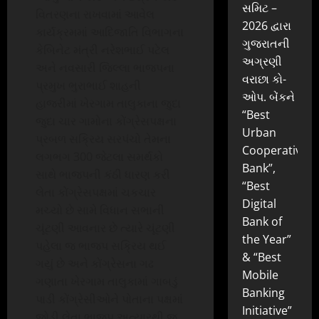
સમિટ –
વિતરણના રાખવામાં આવેલ
2026 દ્વારા
કાર્યક્રમમાં આદિજાતિ વિભાગના
ગુજરાતની
કેબિનેટ મંત્રી નરેશભાઈ પટેલ
અગ્રણી
અને નવસારી જિલ્લા ભાજપના
વરાછા કો-
પ્રમુખ ભુરાભાઈ શાહની
ઓપ. બેંકને
હાજરીમાં ખેરગામ તાલુકાના જુદા
“Best
જુદા ચાર ગામોના કોંગ્રેસપક્ષના
Urban
પ્રબળ સક્રિય સરપંચો તેમના
Cooperative
લગભગ 300 જેટલા સમર્થકો
Bank”,
સાથે ભાજપની કંઠી ધારણ કરી
“Best
લેતા કોંગ્રેસપક્ષમાં ચકચાર
Digital
મચ્યો છે સામે વિધાન સભાની
Bank of
ચૂંટણી આવનાર છે ત્યારે ચૂંટણી
the Year”
પહેલા જ ભાજપ સક્રિય થઈ
& “Best
ગયું છે અને કોંગ્રેસના ગઢ
Mobile
ગણાતા ખેરગામ તાલુકામાં ગાબડું
Banking
પાડી કોંગ્રેસીઓને પોતાના પક્ષમાં
Initiative”
જોડી લેતા ભાજપ અત્યારથી જ