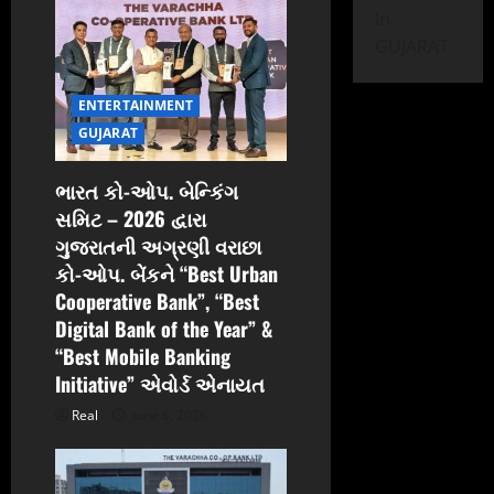
In
a
GUJARAT
t
ENTERTAINMENT
i
GUJARAT
o
ભારત કો-ઓપ. બેન્કિંગ
સમિટ – 2026 દ્વારા
n
ગુજરાતની અગ્રણી વરાછા
કો-ઓપ. બેંકને “Best Urban
Cooperative Bank”, “Best
Digital Bank of the Year” &
“Best Mobile Banking
Initiative” એવોર્ડ એનાયત
Real
June 6, 2026