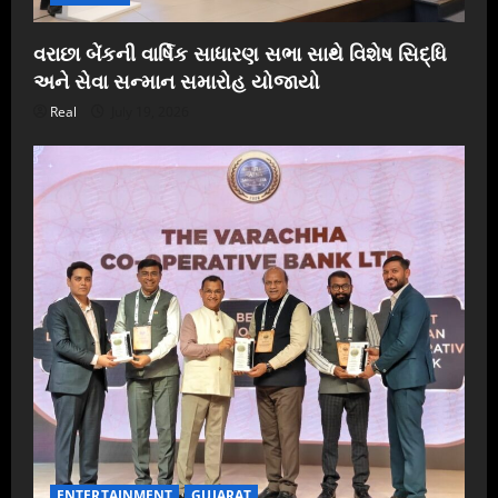
વરાછા બેંકની વાર્ષિક સાધારણ સભા સાથે વિશેષ સિદ્ધિ
અને સેવા સન્માન સમારોહ યોજાયો
Real
July 19, 2026
ENTERTAINMENT
GUJARAT