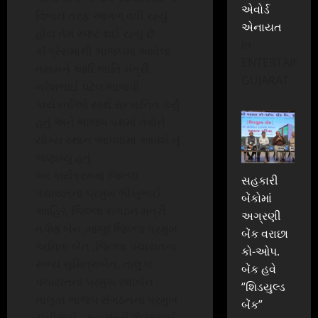
એવોર્ડ
વિજય તરફ આગળ વધી રહ્યું
એનાયત
હોય તેમ સ્પષ્ટ થઈ રહ્યું છે
In
કોંગ્રેસમાંથી ભાજપમાં આવેલા
ENTERTAINME
તમામને આદિજાતિ મંત્રી
GUJARAT
નરેશભાઈ પટેલ ભાજપી
કાર્યકર્તાઓ સાથે સન્માનિત કર્યું
હતું અને ભાજપ પક્ષમાં તેવોને
યોગ્ય સ્થાન આપવામાં આવશે નું
જણાવ્યું હતું
આ કાર્યક્રમમાં જિલ્લા
સહકારી
પંચાયતના પ્રમુખ ભીખુભાઈ
બેંકોમાં
આહિર, જિલ્લા સંગઠન મંત્રી
અગ્રણી
તર્પણ બેન ,માજી જિલ્લા પ્રમુખ
બેંક વરાછા
અમિતા બેન ,જિલ્લા પંચાયતના
કો-ઓપ.
સભ્ય સુમિત્રાબેન, તાલુકા
બેંક હવે
પંચાયતના પ્રમુખ રક્ષાબેન ,
“શિડયુલ્ડ
તાલુકા ભાજપ સંગઠનના પ્રમુખ
બેંક”
ચુનીભાઈ , મહામંત્રી શૈલેષભાઈ