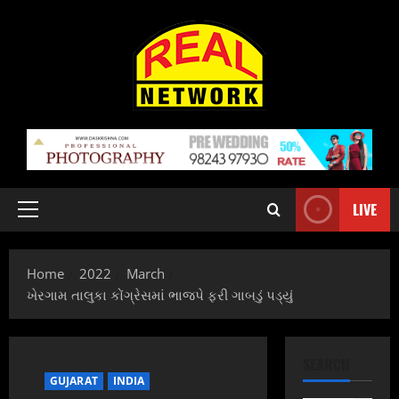
Skip
to
content
LIVE
Primary
Menu
Home
2022
March
ખેરગામ તાલુકા કોંગ્રેસમાં ભાજપે ફરી ગાબડું પડ્યું
SEARCH
GUJARAT
INDIA