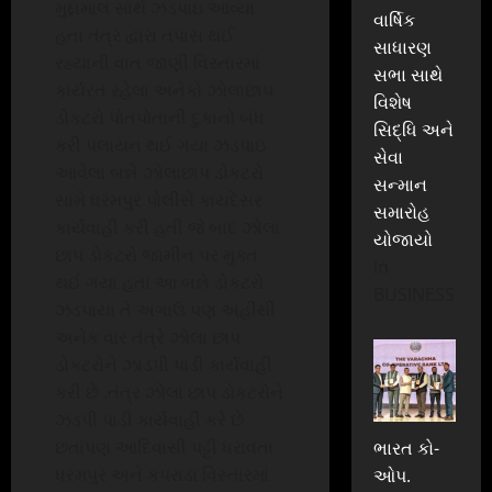
મુદ્દામાલ સાથે ઝડપાઇ આવ્યા
વાર્ષિક
હતા તંત્ર દ્વારા તપાસ થઈ
સાધારણ
રહ્યાની વાત જાણી વિસ્તારમાં
સભા સાથે
કાર્યરત રહેલા અનેકો ઝોલાછાપ
વિશેષ
ડોકટરો પોતપોતાની દુકાનો બંધ
સિદ્ધિ અને
કરી પલાયન થઈ ગયા ઝડપાઇ
સેવા
આવેલા બન્ને ઝોલાછાપ ડોકટરો
સન્માન
સામે ધરમપુર પોલીસે કાયદેસર
સમારોહ
કાર્યવાહી કરી હતી જે બાદ ઝોલા
યોજાયો
છાપ ડોકટરો જામીન પર મુક્ત
In
થઈ ગયા હતા આ બન્ને ડોકટરો
BUSINESS
ઝડપાયા તે અગાઉ પણ અહીંથી
અનેક વાર તંત્રે ઝોલા છાપ
ડોકટરોને ઝાડપી પાડી કાર્યવાહી
કરી છે .તંત્ર ઝોલા છાપ ડોકટરોને
ઝડપી પાડી કાર્યવાહી કરે છે
છતાંપણ આદિવાસી પટ્ટી ધરાવતા
ભારત કો-
ધરમપુર અને કપરાડા વિસ્તારમાં
ઓપ.