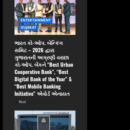
t
i
ENTERTAINMENT
o
GUJARAT
n
ભારત કો-ઓપ. બેન્કિંગ
સમિટ – 2026 દ્વારા
ગુજરાતની અગ્રણી વરાછા
કો-ઓપ. બેંકને “Best Urban
Cooperative Bank”, “Best
Digital Bank of the Year” &
“Best Mobile Banking
Initiative” એવોર્ડ એનાયત
Real
June 6, 2026