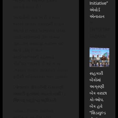
બાજુમાં જ સરેઆમ દુકાનો
Initiative”
ચાલવી રહ્યા છે !
એવોર્ડ
એનાયત
આશ્ચર્યની વાત એ છે કે તંત્ર
In
જયારે બોગસ ડોકટરોની તપાસ
ENTERTAINME
આચરે છે ત્યારે વિસ્તારના ઉચ્ચ
GUJARAT
પદાધિકારીઓની ટીમ બોગસ
ડોકટરોને બચાવવા કાર્યરત થઈ
જતી હોય છે અને
સ્થાનિકતંત્રની રહેમરાહે
કોઈપણ જાતની ડીગ્રી વગર
ઝડપાઇ આવેલ ઝોલાછાપ ડોકટરો
સહકારી
ફરીથી સક્રિય થઈ જતા હોય છે.
બેંકોમાં
અગ્રણી
ઝોલાછાપ ડોકટરોની ચકાસણી
બેંક વરાછા
અમારી ફરજમાં આવતી નથી ! :
કો-ઓપ.
જિલ્લા આરોગ્ય અધિકારી
બેંક હવે
વલસાડ જિલ્લા આરોગ્ય
“શિડયુલ્ડ
અધિકારી અનીલ પટેલે