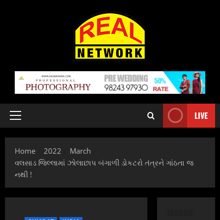
Skip
to
content
LIVE
Primary
Menu
Home
2022
March
વલસાડ જિલ્લામાં ઝોલાછાપ બંગાળી ડોકટરો તંત્રને ગાંઠતા જ
નથી !
SEARCH