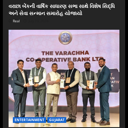
વરાછા બેંકની વાર્ષિક સાધારણ સભા સાથે વિશેષ સિદ્ધિ
અને સેવા સન્માન સમારોહ યોજાયો
Real
July 19, 2026
ENTERTAINMENT
GUJARAT