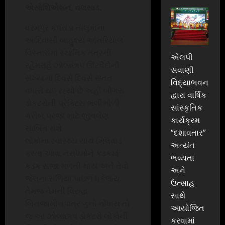
એસોશિએશન, વલસાડ.
ધરમપુર કપરાડા તાલુકાના
આદિવાસી બાહુલ્ય આંતરિયાળ
વિસ્તારોમાં સ્થાનિક તંત્રની
એલપી
રહેમરાહે ઝોલાછાપ ઊંટવૈદોની
સવાણી
સંખ્યામાં દિવસે દિવસે સતત
વિદ્યાભવન
વધારો થઇ રહ્યો છે અહીં બોગસ
દ્વારા વાર્ષિક
ડોકટરોની પ્રેક્ટિસ ભલીભોળી
સાંસ્કૃતિક
ગરીબ પ્રજા માટે જીવલેણ
કાર્યક્રમ
સાબિત થશે
“દશાવતાર”
લોકોના સ્વાસ્થ્ય સાથે ખિલવાડ
અત્યંત
કરતા આવા નરાધમોને કડકમાં
ભવ્યતા
કડક સજા મળતી થાય અને તેવો
અને
જેલના સળિયા પાછળ ધકેલાય
ઉત્સાહ
તેમજ તેમની વિરુદ્ધ
સાથે
બિનજામીનપાત્ર ગુનો નોંધાય તો
આયોજિત
જ આ ઝોલાછાપ ડોકટરો લોકોની
કરવામાં