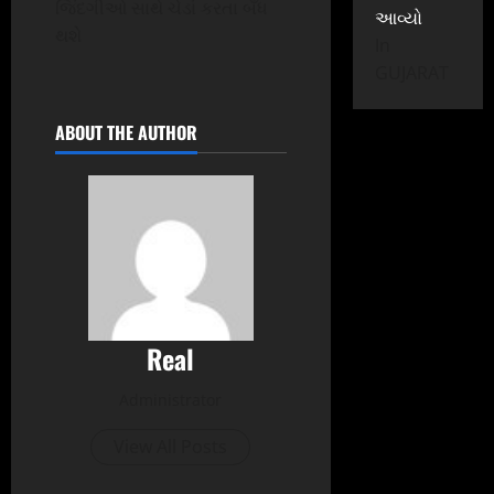
જિંદગીઓ સાથે ચેડાં કરતા બઁધ
આવ્યો
થશે
In
GUJARAT
ABOUT THE AUTHOR
Real
Administrator
View All Posts