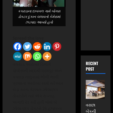
કપરાડાના દાબખલ ગામે બોગસ
ડોકટર દુકાન ચલાવતો કેમેરામાં
ઝડપાઇ આવ્યો હતો
Spread the love
RECENT
વલસાડ આરોગ્ય વિભાગે
POST
પોલીસની મદદથી ધરમપુર અને
કપરાડા તાલુકામાં ભોળી ભાળી
પ્રજાના આરોગ્ય સાથે સરેઆમ
ચેડાં કરતા કેટલાક ઝોલાછાપ
ડોકટરોને ત્યાં એક સપ્તાહ
અગાઉ રેડ કરી હતી જેમાં બે
વરાછા
ઝોલા છાપ ડોકટરો 26 હજારના
બેંકની