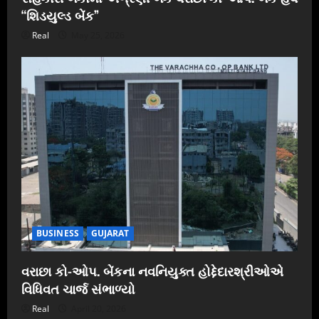
“શિડયુલ્ડ બેંક”
Real
May 25, 2026
BUSINESS
GUJARAT
વરાછા કો-ઓપ. બેંકના નવનિયુક્ત હોદ્દેદારશ્રીઓએ
વિધિવત ચાર્જ સંભાળ્યો
Real
April 20, 2026