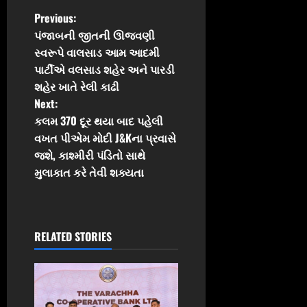
P
Previous:
પંજાબની જીતની ઊજવણી
o
સ્વરૂપે વાલસાડ આમ આદમી
પાર્ટીએ વલસાડ શહેર અને પારડી
s
શહેર ખાતે રેલી કાઢી
t
Next:
કલમ 370 દૂર થયા બાદ પહેલી
n
વખત પીએમ મોદી J&Kના પ્રવાસે
જશે, કાશ્મીરી પંડિતો સાથે
a
મુલાકાત કરે તેવી શક્યતા
v
i
RELATED STORIES
g
a