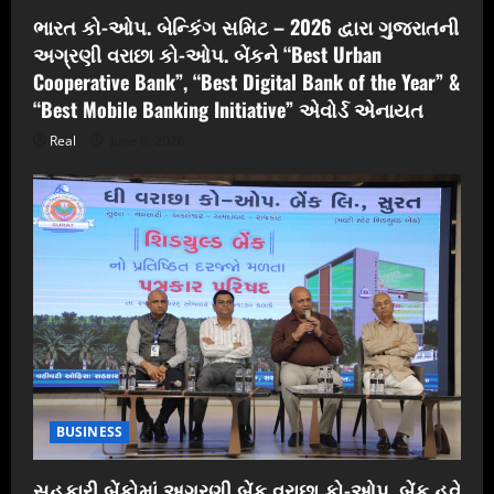
ભારત કો-ઓપ. બેન્કિંગ સમિટ – 2026 દ્વારા ગુજરાતની
અગ્રણી વરાછા કો-ઓપ. બેંકને “Best Urban
Cooperative Bank”, “Best Digital Bank of the Year” &
“Best Mobile Banking Initiative” એવોર્ડ એનાયત
Real
June 6, 2026
BUSINESS
સહકારી બેંકોમાં અગ્રણી બેંક વરાછા કો-ઓપ. બેંક હવે