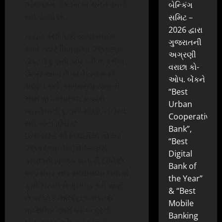
ઝોલાછાપ ડોકટરો માં સતત વધારો
બેન્કિંગ
થઈ રહ્યો છે.
સમિટ –
2026 દ્વારા
જ્યારે અધિકારીઓની તપાસ
ગુજરાતની
આવે ત્યારે વિસ્તારના ઝોલાછાપ
અગ્રણી
ડોકટરો દુકાનો બંધ કરી ભૂગર્ભમાં
વરાછા કો-
ઉતરી જાય છે અને તપાસ માં
ઓપ. બેંકને
આવેલ અધિકારીઓના જતાની
“Best
સાથે જ ઝોલાછાપ ડોકટરો
Urban
પોતપોતાની દુકાનો ખોલી કાર્યરત
Cooperative
થઈ જતા હોય છે
Bank”,
ઈમાનદારી થી વિચારીએ તો આ
“Best
ઝોલા છાપ ડોકટરો સરકારી
Digital
કાયદાનો મજાક બનાવી દીધો છે
Bank of
છતાં તંત્ર સબ સલામતના બણગાં
the Year”
ફૂંકી સરકારને ગુમરાહ કરી રહ્યું
& “Best
છે કેટલાક ઝોલાછાપ ડોકટરો
Mobile
પ્રાથમિક આરોગ્ય કેન્દ્રની
Banking