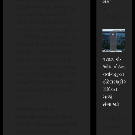
બેંક”
ટેલિફોનિક વાતચીતમાં જણાવ્યું
In
હતું કે આરોગ્ય કર્મચારીઓ
BUSINESS
તેમના ફરજ વિસ્તારમાં કાર્યરત
કોઈ પણ ડોકટરની ચકાસણી કરી
શકે તેવો કોઈ કાયદો સરકારે લાગુ
કર્યો નથી જેને કારણે વિસ્તારમાં
કોણ ડોકટર ઝોલાછાપ છે અને
વરાછા કો-
કોણ ડોકટર કાયદેસર છે તેની
ઓપ. બેંકના
ખબર પડતી નથી છતાંપણ જ્યારે
નવનિયુક્ત
ઝોલાછાપ ડોકટરોની માહિતી મળે
હોદ્દેદારશ્રીઓએ
છે ત્યારે પોલીસની મદદથી તેમને
વિધિવત
પકડાવી દેવાની કામગીરી કરાતી
ચાર્જ
હોય છે
સંભાળ્યો
ઝોલાછાપ ડોકટરો પર
In
બિનજામીનપાત્ર ગુનો નોંધાવો
BUSINESS,
જોઈએ : ડૉ નિરવ ભુલાભાઇ પટેલ
GUJARAT
પ્રેસિડેન્ટ, ઇન્ડિયન મેડિકલ