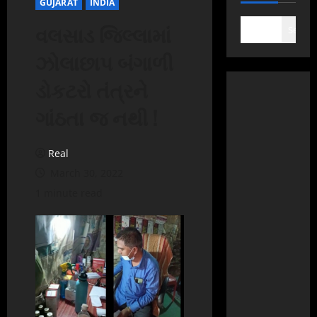
GUJARAT
INDIA
વલસાડ જિલ્લામાં
Search
ઝોલાછાપ બંગાળી
ડોકટરો તંત્રને
ગાંઠતા જ નથી !
Real
March 30, 2022
1 minute read