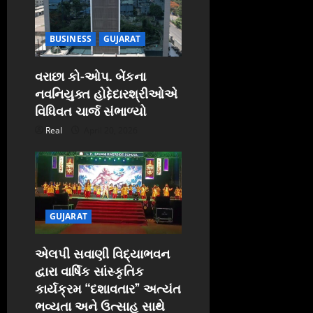
BUSINESS
GUJARAT
વરાછા કો-ઓપ. બેંકના
નવનિયુક્ત હોદ્દેદારશ્રીઓએ
વિધિવત ચાર્જ સંભાળ્યો
Real
April 20, 2026
GUJARAT
એલપી સવાણી વિદ્યાભવન
દ્વારા વાર્ષિક સાંસ્કૃતિક
કાર્યક્રમ “દશાવતાર” અત્યંત
ભવ્યતા અને ઉત્સાહ સાથે