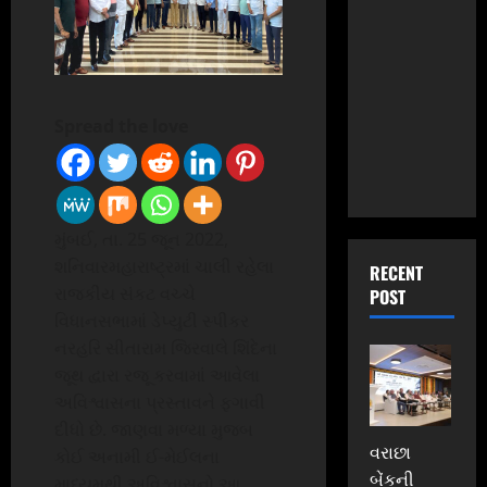
Spread the love
મુંબઈ, તા. 25 જૂન 2022,
શનિવારમહારાષ્ટ્રમાં ચાલી રહેલા
RECENT
રાજકીય સંકટ વચ્ચે
POST
વિધાનસભામાં ડેપ્યુટી સ્પીકર
નરહરિ સીતારામ જિરવાલે શિંદેના
જૂથ દ્વારા રજૂ કરવામાં આવેલા
અવિશ્વાસના પ્રસ્તાવને ફગાવી
દીધો છે. જાણવા મળ્યા મુજબ
વરાછા
કોઈ અનામી ઈ-મેઈલના
બેંકની
માધ્યમથી અવિશ્વાસનો આ