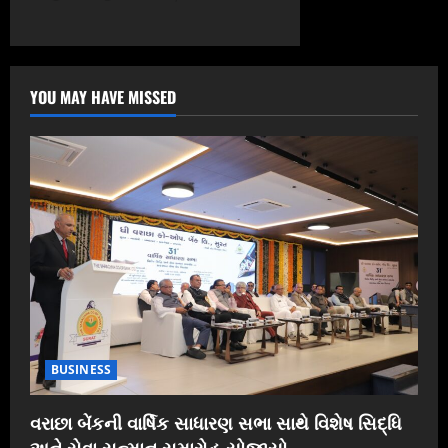
YOU MAY HAVE MISSED
BUSINESS
વરાછા બેંકની વાર્ષિક સાધારણ સભા સાથે વિશેષ સિદ્ધિ
અને સેવા સન્માન સમારોહ યોજાયો