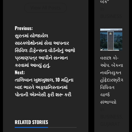
બેંક”
View All Posts
In
BUSINESS
P
Previous:
સુરતમાં યોજાયેલ
o
સાય્ક્લોથોનમાં સેવા આપનાર
સિવિલ ડીફેન્સના વોર્ડનોનું આજે
s
પ્રમાણપત્ર આપીને સન્માન
વરાછા કો-
t
કરવામાં આવ્યું હતું.
ઓપ. બેંકના
Next:
નવનિયુક્ત
n
તાલિબાન ખુશખુશાલ, 10 મહિના
હોદ્દેદારશ્રીઓએ
બાદ ભારતે અફઘાનિસ્તાનમાં
વિધિવત
a
પોતાની એમ્બેસી ફરી શરૂ કરી
ચાર્જ
v
સંભાળ્યો
In
i
BUSINESS,
RELATED STORIES
GUJARAT
g