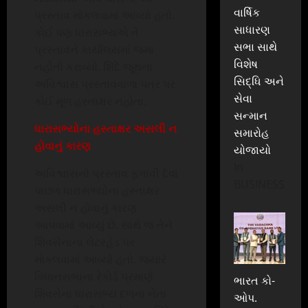
વાર્ષિક
પ્રસ્તાવ મોકલવામાં આવ્યો હતો.
સાધારણ
કોઈ પણ ધારાસભ્યએ તે
સભા સાથે
પ્રસ્તાવને કાર્યાલયમાં જમા
વિશેષ
નહોતો કરાવ્યો. શિંદે જૂથના
સિદ્ધિ અને
અવિશ્વાસ પ્રસ્તાવવાળા પત્ર પર
સેવા
કોઈ મૂળ હસ્તાક્ષર નહોતા.
સન્માન
ધારાસભ્યોના હસ્તાક્ષર અસલી ન
સમારોહ
હોવાનું કારણ
યોજાયો
In
અવિશ્વાસનો પ્રસ્તાવ ફગાવી દેવા
BUSINESS
પાછળ ધારાસભ્યોના હસ્તાક્ષર
અસલી ન હોવાનું કારણ
આપવામાં આવ્યું છે. સાથે જ તેને
શિવસેનાના લેટરહેડ પર
મોકલવામાં આવ્યો હતો. જ્યારે
વિધાનસભાના રેકોર્ડ પ્રમાણે
ભારત કો-
શિવસેના ધારાસભ્ય દળના નેતા
ઓપ.