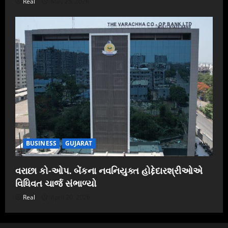
Real
May 25, 2026
BUSINESS
GUJARAT
વરાછા કો-ઓપ. બેંકના નવનિયુક્ત હોદ્દેદારશ્રીઓએ
વિધિવત ચાર્જ સંભાળ્યો
Real
April 20, 2026