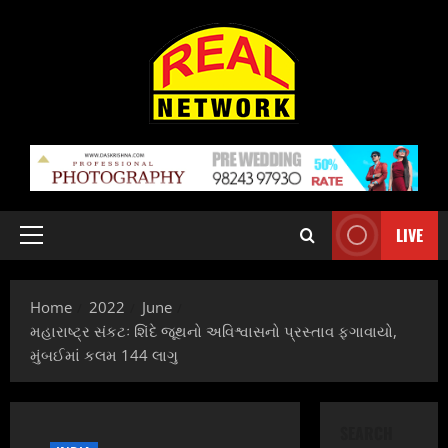
Skip
to
content
LIVE
Primary
Menu
Home
2022
June
મહારાષ્ટ્ર સંકટઃ શિંદે જૂથનો અવિશ્વાસનો પ્રસ્તાવ ફગાવાયો,
મુંબઈમાં કલમ 144 લાગુ
SEARCH