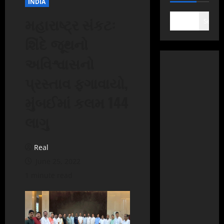
INDIA
મહારાષ્ટ્ર સંકટઃ
Search
શિંદે જૂથનો
અવિશ્વાસનો
પ્રસ્તાવ ફગાવાયો,
મુંબઈમાં કલમ 144
લાગુ
Real
June 25, 2022
1 minute read