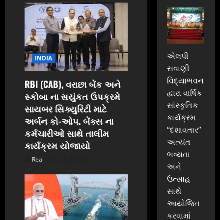
a
t
i
એલપી
INDIA
સવાણી
o
વિદ્યાભવન
RBI (CAB), વરાછા બેંક અને
n
દ્વારા વાર્ષિક
સ્કોબા ના સયુંકત ઉપક્રમે
સાંસ્કૃતિક
સાયબર સિક્યુરિટી માટે
કાર્યક્રમ
અર્બન કો-ઓપ. બેંક્સ ના
“દશાવતાર”
કર્મચારીઓ સાથે તાલીમ
અત્યંત
કાર્યક્રમ યોજાયો
ભવ્યતા
Real
July 6, 2025
અને
ઉત્સાહ
સાથે
આયોજિત
કરવામાં