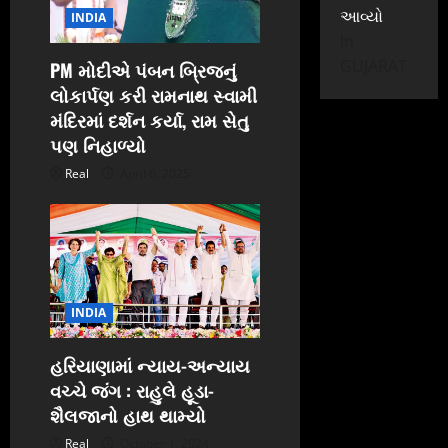
આવ્યો
INDIA
In
GUJARAT
PM મોદીએ પંબન બ્રિજનું
લોકાર્પણ કરી રામનાથ સ્વામી
મંદિરમાં દર્શન કર્યા, રામ સેતુ
પણ નિહાળ્યો
Real
April 6, 2025
INDIA
હરિયાણામાં ન્યાય-અન્યાય
વચ્ચે જંગ : રાહુલે હૂડા-
શૈલજાનો હાથ થામ્યો
Real
October 1, 2024