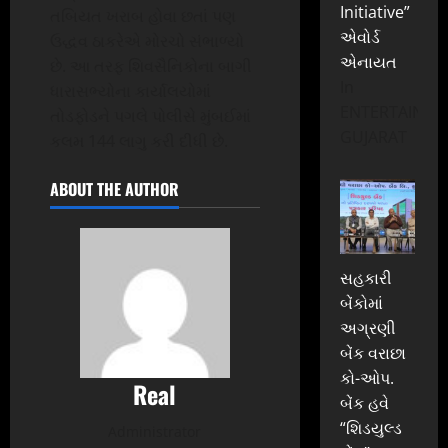
Initiative”
તબિયત ખરાબ હોવા છતાં પણ
એવોર્ડ
ઉદ્ધવ ઠાકરેએ મોરચો સંભાળ્યો
એનાયત
છે. આ તરફ શિવસૈનિકોના બાગી
In
ધારાસભ્યોના કાર્યાલયોમાં
ENTERTAINME
તોડફોડને પગલે પોલીસે મુંબઈમાં
GUJARAT
કલમ 144 લાગુ કરી દીધી છે.
ABOUT THE AUTHOR
સહકારી
બેંકોમાં
અગ્રણી
બેંક વરાછા
કો-ઓપ.
Real
બેંક હવે
“શિડયુલ્ડ
Administrator