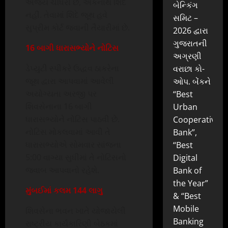
અજય ચૌધરી છે, એકનાથ શિંદે
બેન્કિંગ
નહીં. તેવામાં શિંદે જૂથ હવે
સમિટ –
સુપ્રીમ કોર્ટ જવાની તૈયારીમાં છે.
2026 દ્વારા
ગુજરાતની
16 બાગી ધારાસભ્યોને નોટિસ
અગ્રણી
ડેપ્યુટી સ્પીકરે ઉદ્ધવ ઠાકરેના
વરાછા કો-
જૂથ દ્વારા આપવામાં આવેલી
ઓપ. બેંકને
અયોગ્યતા અરજી પર
“Best
શિવસેનાના 16 બાગી
Urban
ધારાસભ્યોને નોટિસ પાઠવી છે.
Cooperative
નોટિસ મોકલવામાં આવી તે
Bank”,
ધારાસભ્યોએ સોમવાર સાંજના
“Best
5:00 વાગ્યા સુધીમાં તે નોટિસનો
Digital
જવાબ આપવાનો રહેશે.
Bank of
the Year”
મુંબઈમાં કલમ 144 લાગુ
& “Best
Mobile
શિવસેના ભવન ખાતે યોજાયેલી
Banking
રાષ્ટ્રીય કાર્યકારિણી બેઠકમાં