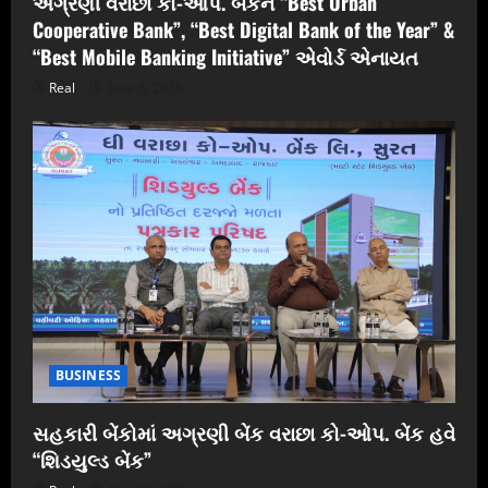
અગ્રણી વરાછા કો-ઓપ. બેંકને “Best Urban
Cooperative Bank”, “Best Digital Bank of the Year” &
“Best Mobile Banking Initiative” એવોર્ડ એનાયત
Real
June 6, 2026
BUSINESS
સહકારી બેંકોમાં અગ્રણી બેંક વરાછા કો-ઓપ. બેંક હવે
“શિડયુલ્ડ બેંક”