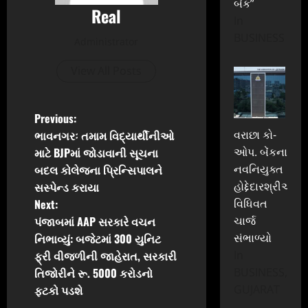
બેંક”
Real
In
BUSINESS
Administrator
View All Posts
P
Previous:
ભાવનગરઃ તમામ વિદ્યાર્થીનીઓ
વરાછા કો-
o
માટે BJPમાં જોડાવાની સૂચના
ઓપ. બેંકના
બદલ કોલેજના પ્રિન્સિપાલને
નવનિયુક્ત
s
સસ્પેન્ડ કરાયા
હોદ્દેદારશ્રીઓએ
t
Next:
વિધિવત
પંજાબમાં AAP સરકારે વચન
ચાર્જ
n
નિભાવ્યું: બજેટમાં 300 યુનિટ
સંભાળ્યો
ફ્રી વીજળીની જાહેરાત, સરકારી
In
a
તિજોરીને રૂ. 5000 કરોડનો
BUSINESS,
v
ફટકો પડશે
GUJARAT