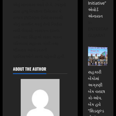
Initiative”
એવું માનવામાં આવે છે કે, ઝામુમો
એવોર્ડ
દ્વારા હજુ વિપક્ષના ઉમેદવાર કે
એનાયત
રાજગ (NDA)ના ઉમેદવારમાંથી
In
કોનું સમર્થન કરવું તેનો નિર્ણય
ENTERTAINME
નથી લેવાયો. નામાંકન દાખલ
GUJARAT
કર્યા બાદ સિંહાએ સંસદ ભવન
પરિસરમાં મહાત્મા ગાંધી તથા
ભીમરાવ આંબેડકરની
પ્રતિમાઓને માળા પહેરાવી હતી.
ABOUT THE AUTHOR
સહકારી
બેંકોમાં
અગ્રણી
બેંક વરાછા
કો-ઓપ.
બેંક હવે
“શિડયુલ્ડ