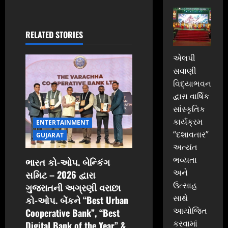
i
g
RELATED STORIES
a
એલપી
સવાણી
t
વિદ્યાભવન
i
દ્વારા વાર્ષિક
સાંસ્કૃતિક
o
કાર્યક્રમ
ENTERTAINMENT
“દશાવતાર”
n
GUJARAT
અત્યંત
ભવ્યતા
ભારત કો-ઓપ. બેન્કિંગ
અને
સમિટ – 2026 દ્વારા
ઉત્સાહ
ગુજરાતની અગ્રણી વરાછા
સાથે
કો-ઓપ. બેંકને “Best Urban
આયોજિત
Cooperative Bank”, “Best
કરવામાં
Digital Bank of the Year” &