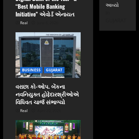
આવ્યો
“Best Mobile Banking
In
Initiative” એવોર્ડ એનાયત
GUJARAT
Real
June 6, 2026
BUSINESS
GUJARAT
વરાછા કો-ઓપ. બેંકના
નવનિયુક્ત હોદ્દેદારશ્રીઓએ
વિધિવત ચાર્જ સંભાળ્યો
Real
April 20, 2026