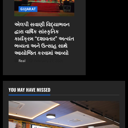
GUJARAT
એલપી સવાણી વિદ્યાભવન
દ્વારા વાર્ષિક સાંસ્કૃતિક
કાર્યક્રમ “દશાવતાર” અત્યંત
ભવ્યતા અને ઉત્સાહ સાથે
આયોજિત કરવામાં આવ્યો
Real
February 27, 2026
YOU MAY HAVE MISSED