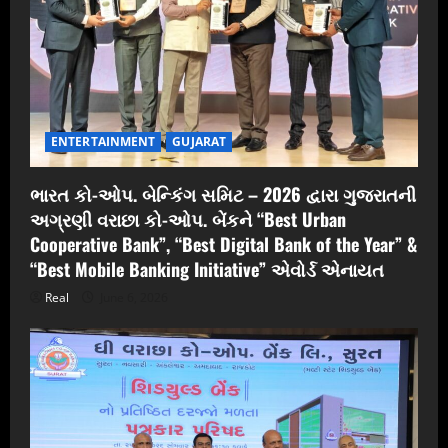
ENTERTAINMENT
GUJARAT
ભારત કો-ઓપ. બેન્કિંગ સમિટ – 2026 દ્વારા ગુજરાતની
અગ્રણી વરાછા કો-ઓપ. બેંકને “Best Urban
Cooperative Bank”, “Best Digital Bank of the Year” &
“Best Mobile Banking Initiative” એવોર્ડ એનાયત
Real
June 6, 2026