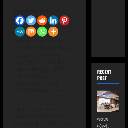
Spread the love
આગામી 18 જુલાઈના રોજ
રાષ્ટ્રપતિ પદની ચૂંટણી યોજાવા
જઈ રહી છે. તેમાં વિપક્ષના
સંયુક્ત ઉમેદવાર એવા યશવંત
સિંહાએ આજે રાહુલ ગાંધી અને
RECENT
શરદ પવાર સહિતના અનેક
POST
પ્રમુખ વિપક્ષી નેતાઓની
ઉપસ્થિતિમાં નામાંકન દાખલ કર્યું
હતું.
યશવંત સિંહાએ નામાંકન
પત્રોના 4 સેટ રાજ્યસભાના
વરાછા
મહાસચિવ પી. સી. મોદીને સોંપ્યા
બેંકની