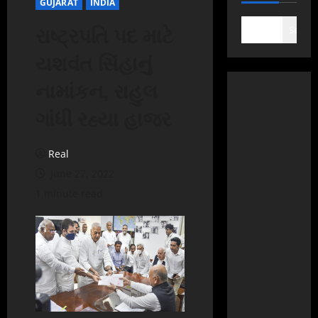
GUJARAT
INDIA
રાષ્ટ્રપતિ પદ માટે
Search
યશવંત સિંહાનું
નામાંકન, રાહુલ
ગાંધી રહ્યા હાજર
Real
June 27, 2022
1 minute read