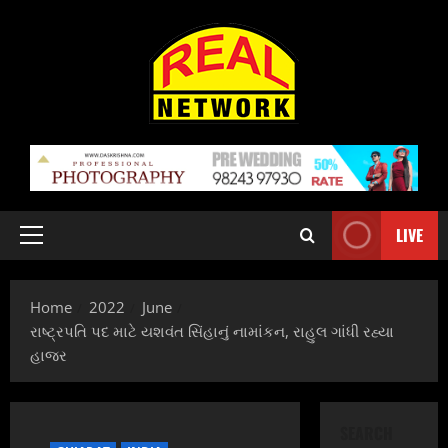
Skip
to
content
LIVE
Primary
Menu
Home
2022
June
રાષ્ટ્રપતિ પદ માટે યશવંત સિંહાનું નામાંકન, રાહુલ ગાંધી રહ્યા
હાજર
SEARCH