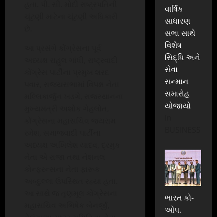
હતા. પી. સી. મોદી રાષ્ટ્રપતિની
વાર્ષિક
ચૂંટણી માટેના ચૂંટણી અધિકારી
સાધારણ
છે.
સભા સાથે
વિશેષ
આ પ્રસંગે કોંગ્રેસના પૂર્વ
સિદ્ધિ અને
અધ્યક્ષ રાહુલ ગાંધી, રાષ્ટ્રવાદી
સેવા
કોંગ્રેસ પાર્ટીના પ્રમુખ શરદ
સન્માન
પવાર, રાજ્યસભામાં વિપક્ષ નેતા
સમારોહ
મલ્લિકાર્જુન ખડગે, રાજસ્થાનના
યોજાયો
મુખ્યમંત્રી અશોક ગેહલોત,
In
કોંગ્રેસના મહાસચિવ જયરામ
BUSINESS
રમેશ, સમાજવાદી પાર્ટીના
અધ્યક્ષ અખિલેશ યાદવ, દ્રમુક
નેતા એ રાજા તથા નેશનલ
કોન્ફરન્સના નેતા ફારૂક
અબ્દુલ્લા ઉપસ્થિત રહ્યા હતા.
આ સાથે જ તૃણમૂલ કોંગ્રેસના
ભારત કો-
મહાસચિવ અભિષેક બેનર્જી,
ઓપ.