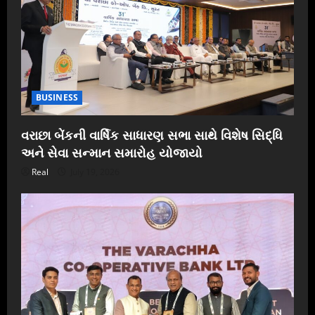
BUSINESS
વરાછા બેંકની વાર્ષિક સાધારણ સભા સાથે વિશેષ સિદ્ધિ
અને સેવા સન્માન સમારોહ યોજાયો
Real
July 19, 2026