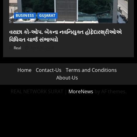
BUSINESS
GUJARAT
વરાછા કો-ઓપ. બેંકના નવનિયુક્ત હોદ્દેદારશ્રીઓએ
વિધિવત ચાર્જ સંભાળ્યો
Real
April 20, 2026
Home
Contact-Us
Terms and Conditions
About-Us
REAL NETWORK SURAT
|
MoreNews
by AF themes.