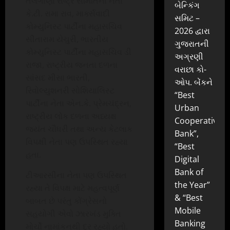
તેલંગાણા રાષ્ટ્ર સમિતિના નેતા
બેન્કિંગ
કે.ટી. રામા રાવ, માર્ક્સવાદી
સમિટ –
કોમ્યુનિસ્ટ પાર્ટીના મહાસચિવ
2026 દ્વારા
સીતારામ યેચુરી, ભારતીય
ગુજરાતની
કોમ્યુનિસ્ટ પાર્ટીના મહાસચિવ ડી
અગ્રણી
રાજા, રાષ્ટ્રીય જનતા દળના
વરાછા કો-
સાંસદ મીસા ભારતી,
ઓપ. બેંકને
રિવોલ્યુશનરી સોશિયાલિસ્ટ
“Best
પાર્ટીના નેતા એન.કે. પ્રેમચંદ્રન,
Urban
રાષ્ટ્રીય લોક દળના અધ્યક્ષ
Cooperative
જયંત ચૌધરી તથા અન્ય કેટલાક
Bank”,
વિપક્ષી નેતા પણ ઉપસ્થિત રહ્યા
“Best
હતા.
Digital
Bank of
ટીઆરસીના નેતા પણ ઉપસ્થિત
the Year”
રહ્યા તે વિપક્ષ માટે મહત્વપૂર્ણ
& “Best
બાબત છે પરંતુ કોંગ્રેસનો
Mobile
સહયોગી એવો ઝારખંડ મુક્તિ
Banking
મોર્ચો નામાંકનથી દૂર રહ્યો હતો.