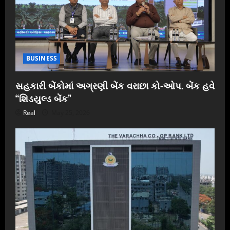
BUSINESS
સહકારી બેંકોમાં અગ્રણી બેંક વરાછા કો-ઓપ. બેંક હવે
“શિડયુલ્ડ બેંક”
Real
May 25, 2026