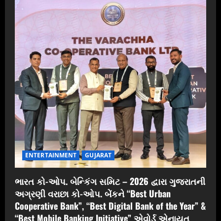
ENTERTAINMENT
GUJARAT
ભારત કો-ઓપ. બેન્કિંગ સમિટ – 2026 દ્વારા ગુજરાતની
અગ્રણી વરાછા કો-ઓપ. બેંકને “Best Urban
Cooperative Bank”, “Best Digital Bank of the Year” &
“Best Mobile Banking Initiative” એવોર્ડ એનાયત