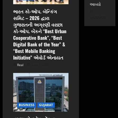
આવ્યો
o
ભારત કો-ઓપ. બેન્કિંગ
In
સમિટ – 2026 દ્વારા
n
GUJARAT
ગુજરાતની અગ્રણી વરાછા
કો-ઓપ. બેંકને “Best Urban
Cooperative Bank”, “Best
Digital Bank of the Year” &
“Best Mobile Banking
Initiative” એવોર્ડ એનાયત
Real
June 6, 2026
BUSINESS
GUJARAT