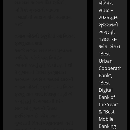
સમયમાં અમારા શિક્ષણવિદો,
બેન્કિંગ
બૌધિકો ગુજરાતી ભાષાના
સમિટ –
તજજ્ઞોની સાથે મળીને સમાધાન
2026 દ્વારા
કરશે.
ગુજરાતની
અગ્રણી
તમામ બોર્ડની સ્કૂલોમાં આ નિયમ
વરાછા કો-
ફરજીયાત થશે
ઓપ. બેંકને
આજે રાજ્ય સરકારના પ્રવક્તા
“Best
ઋષિકેશ પટેલે પણ નિવેદન
Urban
આપતાં કહ્યું હતું કે, ધોરણ 1 થી
Cooperative
8 ગુજરાતી વિષય ફરજીયાત
Bank”,
અભ્યાસ કરાશે.રાજ્યમાં ચાલતી
“Best
તમામ બોર્ડની સ્કૂલોમાં આ નિયમ
Digital
ફરજીયાત થશે. શિક્ષણ મંત્રીએ
Bank of
કહ્યું હતું કે, રાજ્યની દરેક
the Year”
શાળામાં ગુજરાતી વિષય
& “Best
ફરજિયાત છે. જે શાળામાં
Mobile
ગુજરાતી વિષય ભણાવવામાં નથી
Banking