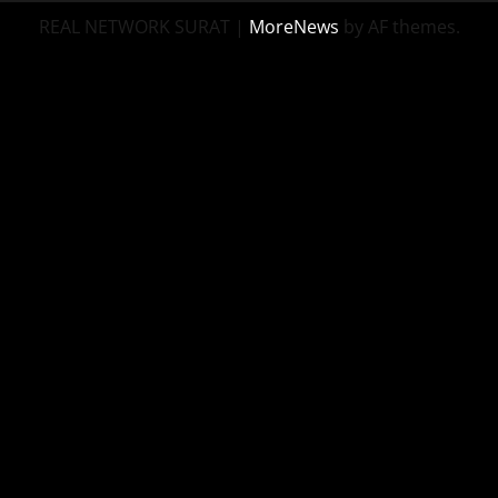
REAL NETWORK SURAT
|
MoreNews
by AF themes.