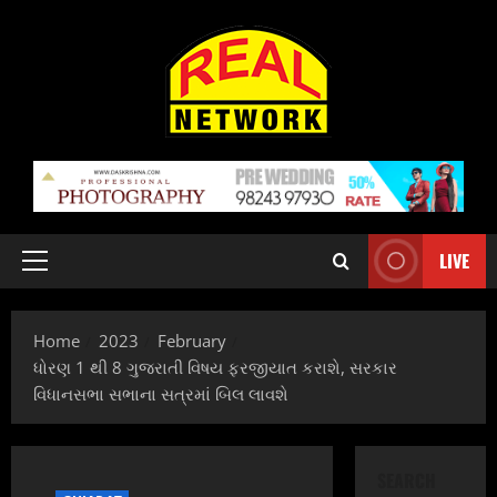
Skip
to
content
LIVE
Primary
Menu
Home
2023
February
ધોરણ 1 થી 8 ગુજરાતી વિષય ફરજીયાત કરાશે, સરકાર
વિધાનસભા સભાના સત્રમાં બિલ લાવશે
SEARCH