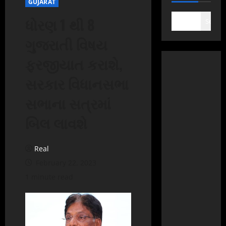
GUJARAT
ધોરણ 1 થી 8
Search
ગુજરાતી વિષય
ફરજીયાત કરાશે,
સરકાર વિધાનસભા
સભાના સત્રમાં
બિલ લાવશે
Real
February 22, 2023
1 minute read