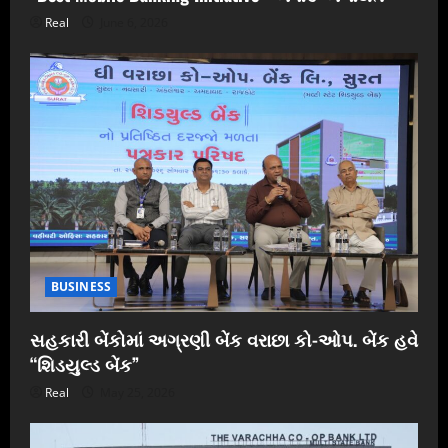
Real
June 6, 2026
BUSINESS
સહકારી બેંકોમાં અગ્રણી બેંક વરાછા કો-ઓપ. બેંક હવે
“શિડયુલ્ડ બેંક”
Real
May 25, 2026