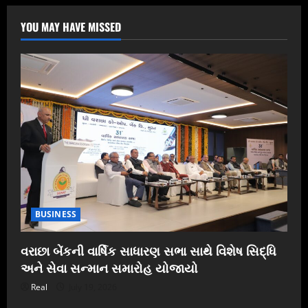
YOU MAY HAVE MISSED
BUSINESS
વરાછા બેંકની વાર્ષિક સાધારણ સભા સાથે વિશેષ સિદ્ધિ
અને સેવા સન્માન સમારોહ યોજાયો
Real
July 19, 2026