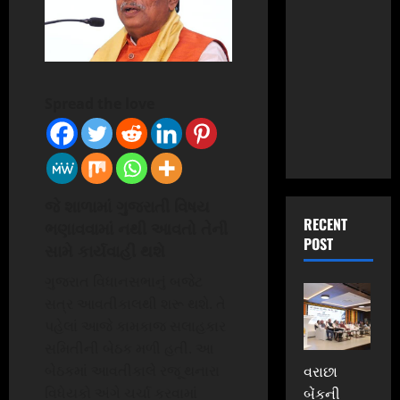
Spread the love
જે શાળામાં ગુજરાતી વિષય
RECENT
ભણાવવામાં નથી આવતો તેની
POST
સામે કાર્યવાહી થશે
ગુજરાત વિધાનસભાનું બજેટ
સત્ર આવતીકાલથી શરૂ થશે. તે
પહેલાં આજે કામકાજ સલાહકાર
સમિતીની બેઠક મળી હતી. આ
બેઠકમાં આવતીકાલે રજૂ થનારા
વરાછા
વિધેયકો અંગે ચર્ચા કરવામાં
બેંકની