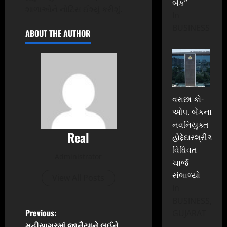
બેંક”
શાળાઓને નોટિસ ઈશ્યું કરીશું.
In
BUSINESS
ABOUT THE AUTHOR
વરાછા કો-
ઓપ. બેંકના
નવનિયુક્ત
Real
હોદ્દેદારશ્રીઓએ
વિધિવત
Administrator
ચાર્જ
સંભાળ્યો
View All Posts
In
BUSINESS,
P
Previous:
GUJARAT
મહીસાગરમાં જાનૈયાને લઈને