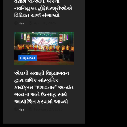
વરાછા કો-ઓપ. બેંકના
નવનિયુક્ત હોદ્દેદારશ્રીઓએ
વિધિવત ચાર્જ સંભાળ્યો
Real
April 20, 2026
GUJARAT
એલપી સવાણી વિદ્યાભવન
દ્વારા વાર્ષિક સાંસ્કૃતિક
કાર્યક્રમ “દશાવતાર” અત્યંત
ભવ્યતા અને ઉત્સાહ સાથે
આયોજિત કરવામાં આવ્યો
Real
February 27, 2026