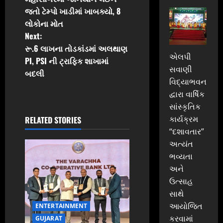
o
જતો ટેમ્પો ખાડીમાં ખાબક્યો, 8
લોકોના મોત
s
Next:
t
રૂ.6 લાખના તોડકાંડમાં અલથાણ
એલપી
PI, PSI ની ટ્રાફિક શાખામાં
n
સવાણી
બદલી
વિદ્યાભવન
a
દ્વારા વાર્ષિક
સાંસ્કૃતિક
v
કાર્યક્રમ
RELATED STORIES
i
“દશાવતાર”
અત્યંત
g
ભવ્યતા
અને
a
ઉત્સાહ
t
સાથે
આયોજિત
ENTERTAINMENT
i
કરવામાં
GUJARAT