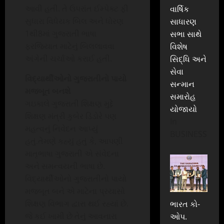
આવી હતી. તે ઉપરાંત ઈમ્પેક્ટ ફી
વાર્ષિક
સુધારા વિધેયક બિલ અને ધોરણ
સાધારણ
1થી8માં ગુજરાતી ભાષા
સભા સાથે
ફરજિયાત માટેનું બિલલાવવા
વિશેષ
અંગેની ચર્ચાઓ કરાઈ હતી.
સિદ્ધિ અને
સેવા
વિદ્યાર્થીઓનો ગુજરાતીનો પાયો
સન્માન
મજબૂત બનશે
સમારોહ
ગઇકાલે ગુજરાતી શિક્ષણ મુદ્દે
યોજાયો
શિક્ષણ મંત્રી કુબેર ડિંડોરે પણ
In
મહત્વનું નિવેદન આપ્યું
BUSINESS
હતું.તેમણે કહ્યું હતું કે, આપણી
માતૃભાષા ગુજરાતી એ સંવેદના
અને સમન્વયની ભાષા છે.
વિદ્યાર્થીઓનો ગુજરાતીનો પાયો
મજબૂત બને એ માટેના પ્રયાસો
શિક્ષણ વિભાગ દ્વારા થઈ રહ્યાં છે.
ભારત કો-
જે કઈ ખામી છે તેનું આવનારા
ઓપ.