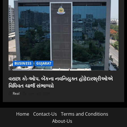
BUSINESS
GUJARAT
વરાછા કો-ઓપ. બેંકના નવનિયુક્ત હોદ્દેદારશ્રીઓએ
વિધિવત ચાર્જ સંભાળ્યો
Real
April 20, 2026
Home
Contact-Us
Terms and Conditions
About-Us