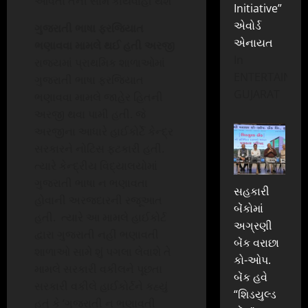
આવતો તેની સામે કાર્યવાહી થશે’
Initiative”
એવોર્ડ
ગુજરાતી ભાષા ફરજિયાત
એનાયત
ભણાવવા મામલે થઈ હતી અરજી
In
રાજ્યમાં પ્રાથમિક શાળાઓમાં
ENTERTAINME
ગુજરાતી ભાષા ફરજિયાત
GUJARAT
ભણાવવા મામલે જાહેર હિતની
અરજી થવા પામી હતી. જે
અરજીના આધારે હાઈકોર્ટે કેન્દ્ર
સરકારને નોટિસ ફટકારી હતી.
ત્યારે કેન્દ્રીય વિદ્યાલયોમાં
ગુજરાતી ભાષા ન ભણાવતા
સહકારી
હોવાની અરજદારની રજૂઆત
બેંકોમાં
હતી. ત્યારે આ મામલે હાઈકોર્ટ
અગ્રણી
દ્વારા ગુજરાતી નહીં ભણાવતી
બેંક વરાછા
શાળાઓ સામે શું પગલા લેવાશે તે
કો-ઓપ.
મામલે સરકારી વકીલને પૂછતા
બેંક હવે
સરકારી વકીલે હાઈકોર્ટને કહ્યું
“શિડયુલ્ડ
હતું કે ‘ગુજરાતી ન ભણાવતી