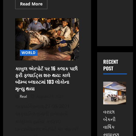
Read
Read More
more
about
અમેરિકાએ
લીધો
કાબુલ
બ્લાસ્ટનો
બદલો,
ISISના
અડ્ડાઓ
પર
કર્યો
WORLD
ડ્રોન
હુમલો;
RECENT
કાબુલ
બ્લાસ્ટના
POST
કાબુલ એરપોર્ટ પર 16 કલાક પછી
માસ્ટરમાઇન્ડને
ફરી ફ્લાઈટ્સ શરુ થય: કાલે
પણ
ઠાર
બૉમ્બ બ્લાસ્ટમાં 103 લોકોના
માર્યો
મૃત્યુ થયા
હોવાનો
દાવો
Real
August 27, 2021
અફઘાનિસ્તાન 27-08-2021
વરાછા
અફઘાનિસ્તાનની રાજધાની
બેંકની
કાબુલના હામિદ કરઝાઇ
વાર્ષિક
ઇન્ટરનેશનલ એરપોર્ટ પર આતંકી
સાધારણ