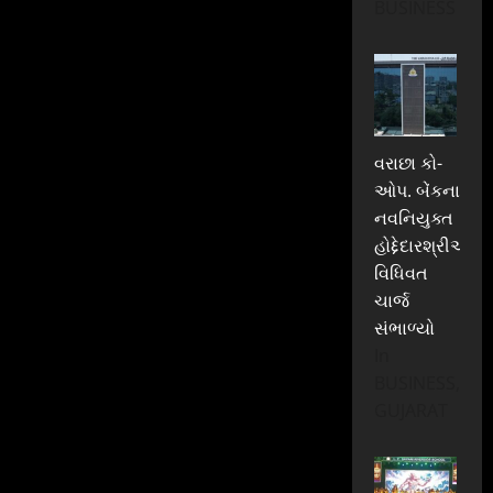
BUSINESS
વરાછા કો-
ઓપ. બેંકના
નવનિયુક્ત
હોદ્દેદારશ્રીઓએ
વિધિવત
ચાર્જ
સંભાળ્યો
In
BUSINESS,
GUJARAT