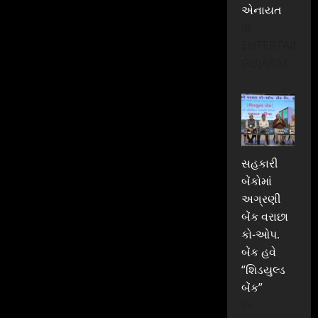
એનાયત
In
ENTERTAINME
GUJARAT
સહકારી
બેંકોમાં
અગ્રણી
બેંક વરાછા
કો-ઓપ.
બેંક હવે
“શિડયુલ્ડ
બેંક”
In