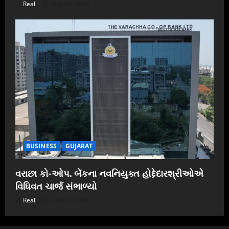
Real
May 25, 2026
BUSINESS
GUJARAT
વરાછા કો-ઓપ. બેંકના નવનિયુક્ત હોદ્દેદારશ્રીઓએ
વિધિવત ચાર્જ સંભાળ્યો
Real
April 20, 2026