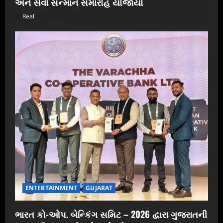
અને સેવા સન્માન સમારોહ યોજાયો
Real
July 19, 2026
ENTERTAINMENT
GUJARAT
ભારત કો-ઓપ. બેન્કિંગ સમિટ – 2026 દ્વારા ગુજરાતની