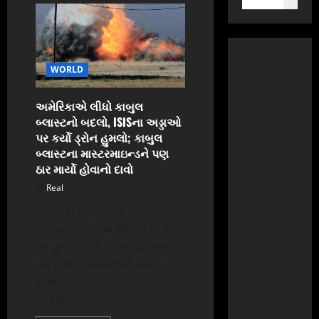
WORLD
અમેરિકાએ લીધો કાબુલ
બ્લાસ્ટનો બદલો, ISISના અડ્ડાઓ
પર કર્યો ડ્રોન હુમલો; કાબુલ
બ્લાસ્ટના માસ્ટરમાઇન્ડને પણ
ઠાર માર્યો હોવાનો દાવો
Real
August 28, 2021
અમેરિકાએ ડ્રોનથી
અફઘાનિસ્તાનમાં ISISના અડ્ડાઓ
પર હુમલો કર્યો છે. અમેરિકાએ
આ હુમલો પાકિસ્તાની સરહદ
સાથે જોડાયેલા
અફઘાનિસ્તાનના...