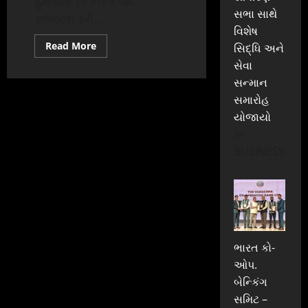
હુમલાના 16 કલાક બાદ
સભા સાથે
ફ્લાઇટ્સ ફરી...
વિશેષ
Read
Read More
સિદ્ધિ અને
more
સેવા
about
કાબુલ
સન્માન
એરપોર્ટ
પર
સમારોહ
16
કલાક
યોજાયો
પછી
ફરી
In
ફ્લાઈટ્સ
BUSINESS
શરુ
થય:
કાલે
બૉમ્બ
બ્લાસ્ટમાં
103
લોકોના
મૃત્યુ
થયા
ભારત કો-
ઓપ.
બેન્કિંગ
સમિટ –