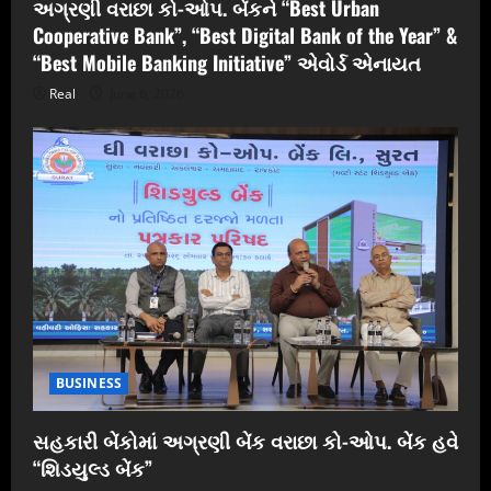
અગ્રણી વરાછા કો-ઓપ. બેંકને “Best Urban
Cooperative Bank”, “Best Digital Bank of the Year” &
“Best Mobile Banking Initiative” એવોર્ડ એનાયત
Real
June 6, 2026
BUSINESS
સહકારી બેંકોમાં અગ્રણી બેંક વરાછા કો-ઓપ. બેંક હવે
“શિડયુલ્ડ બેંક”