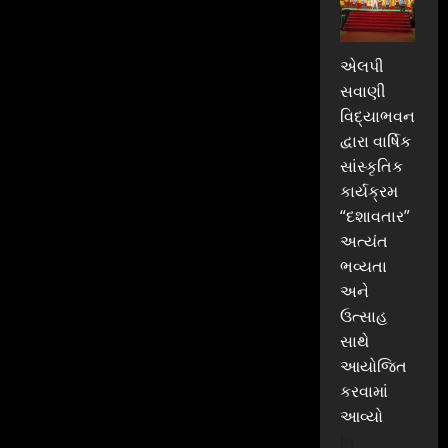
એલપી
સવાણી
વિદ્યાભવન
દ્વારા વાર્ષિક
સાંસ્કૃતિક
કાર્યક્રમ
“દશાવતાર”
અત્યંત
ભવ્યતા
અને
ઉત્સાહ
સાથે
આયોજિત
કરવામાં
આવ્યો
In