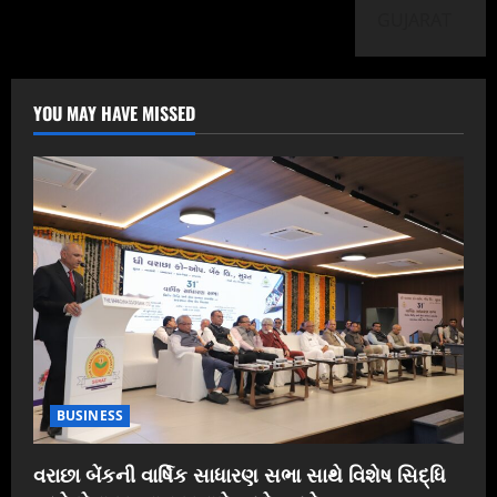
GUJARAT
YOU MAY HAVE MISSED
BUSINESS
વરાછા બેંકની વાર્ષિક સાધારણ સભા સાથે વિશેષ સિદ્ધિ