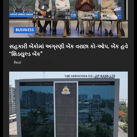
BUSINESS
સહકારી બેંકોમાં અગ્રણી બેંક વરાછા કો-ઓપ. બેંક હવે
“શિડયુલ્ડ બેંક”
Real
May 25, 2026