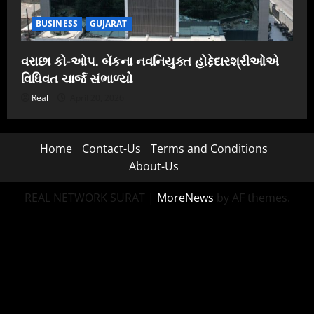
BUSINESS
GUJARAT
વરાછા કો-ઓપ. બેંકના નવનિયુક્ત હોદ્દેદારશ્રીઓએ
વિધિવત ચાર્જ સંભાળ્યો
Real
April 20, 2026
Home
Contact-Us
Terms and Conditions
About-Us
REAL NETWORK SURAT
|
MoreNews
by AF themes.