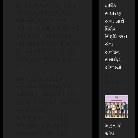
દઈએ કે, વાસ્તુશાસ્ત્રમાં જેટલું
વાર્ષિક
મહત્વ ઘરનું છે તેટલું જ મહત્વ
સાધારણ
બાથરૂમનું છે. તમારા ઘરમાં
સભા સાથે
બાથરૂમ કંઈ દિશામાં છે અને કેવી
વિશેષ
રીતે બનેલું છે તે જ મહત્વપૂર્ણ
સિદ્ધિ અને
નથી. પરંતુ બાથરુમની અંદર કેવી
સેવા
રીતે કામ કરો છો અને કંઇ વસ્તુ
સન્માન
કંઇ દિશામાં છે તેનો પણ પ્રભાવ
સમારોહ
છે.
યોજાયો
In
સારું વાસ્તુ શાસ્ત્ર ઘરમાં
BUSINESS
સકારાત્મક ઉર્જા ફેલાવે છે જે
તમારા અને તમારા ઘર માટે સારું
હોય છે. તો એક ખરાબ વસ્તુ ઘરને
બરબાદ કરે છે.
આજે અમે તમને જણાવીશું
બાથરૂમમાં ભૂલથી પણ આ
ભારત કો-
વસ્તુના રાખવી જોઈએ નહી
ઓપ.