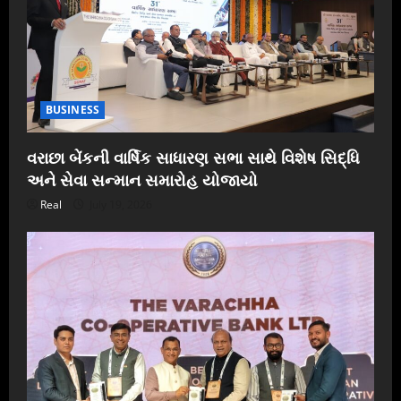
BUSINESS
વરાછા બેંકની વાર્ષિક સાધારણ સભા સાથે વિશેષ સિદ્ધિ
અને સેવા સન્માન સમારોહ યોજાયો
Real
July 19, 2026