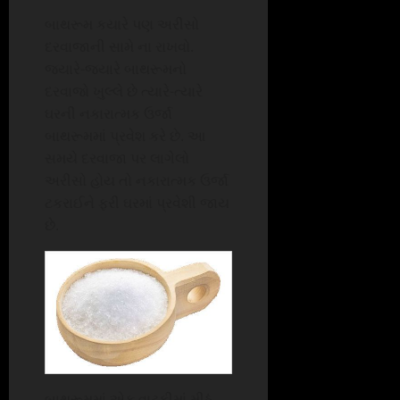
બાથરૂમ કયારે પણ અરીસો
દરવાજાની સામે ના રાખવો.
જયારે-જયારે બાથરૂમનો
દરવાજો ખુલ્લે છે ત્યારે-ત્યારે
ઘરની નકારાત્મક ઉર્જા
બાથરૂમમાં પ્રવેશ કરે છે. આ
સમયે દરવાજા પર લાગેલો
અરીસો હોય તો નકારાત્મક ઉર્જા
ટકરાઈને ફરી ઘરમાં પ્રવેશી જાય
છે.
બાથરૂમમાં એક વાટકીમાં મીઠું