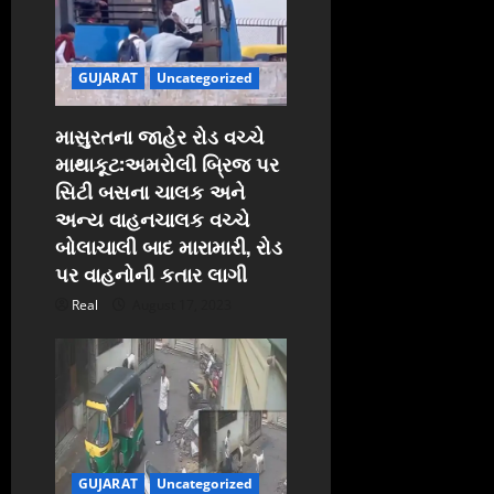
GUJARAT
Uncategorized
માસુરતના જાહેર રોડ વચ્ચે
માથાકૂટ:અમરોલી બ્રિજ પર
સિટી બસના ચાલક અને
અન્ય વાહનચાલક વચ્ચે
બોલાચાલી બાદ મારામારી, રોડ
પર વાહનોની કતાર લાગી
Real
August 17, 2023
GUJARAT
Uncategorized