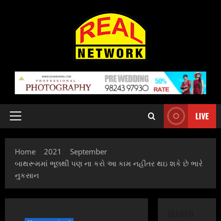
Skip
to
content
LIVE
Primary
Menu
Home
2021
September
બાથરૂમમાં ભૂલથી પણ ના કરો આ કામ નહીતર થઇ શકે છે ભારે
નુકસાન
SEARCH