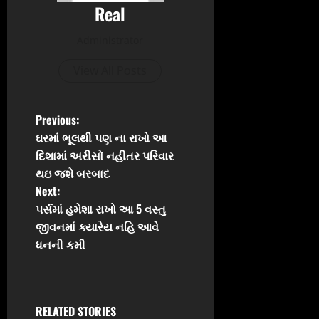
Real
Administrator
View All Posts
P
Previous:
ઘરમાં ભૂલથી પણ ના રાખો આ
o
દિશામાં અરીસો નહીતર પરિવાર
થઇ જશે બરબાદ
s
Next:
t
પર્સમાં હમેશા રાખો આ 5 વસ્તુ
જીવનમાં ક્યારેય નહિ આવે
n
ધનની કમી
a
v
RELATED STORIES