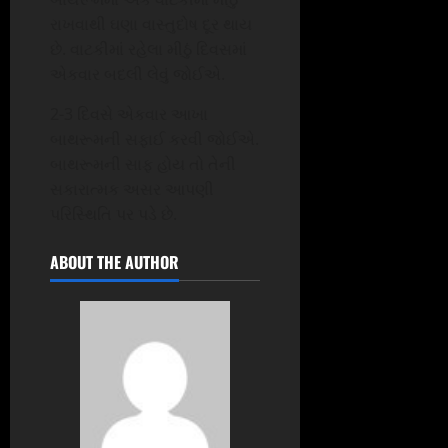
રાખવાથી ઘણા વાસ્તુદોષ દૂર થાય
છે. વાટકીમાં રહેલા મીઠું દિવસમાં
એકવાર બદલી લેવું જોઈએ.
2-3 દિવસે એકવાર આખા
બાથરૂમની સફાઈ કરવી જોઈએ.
બાથરૂમની સાફ હોય તો તેની
સકારાત્મક અસર આપણી
પરિસ્થિતિ પર પડે છે.
ABOUT THE AUTHOR