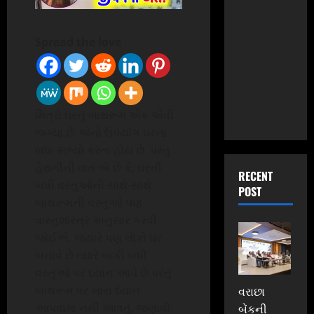
Spread the love
મિત્રો ઘરનું બાથરૂમ એક એવી
જગ્યા છે. જેનો ઉપયોગ ઘરના
બધા સભ્યો કરતા હોય છે. પરંતુ
હેરાનીની વાત એ છે કે, ઘરની
RECENT
બધી વસ્તુઓની સાથે-સાથે
POST
બાથરૂમની વસ્તુઓ પણ
વાસ્તુશાસ્ત્ર અનુસાર કરવી
જોઈએ. જયારે પણ લોકો ઘર
બનાવે છે ત્યારે બાકી બધી
વસ્તુઓ પર ધ્યાન આપે છે પરંતુ
બાથરૂમ પર ખાસ ધ્યાન
વરાછા
આપવામાં નથી આવતું. જણાવી
બેંકની