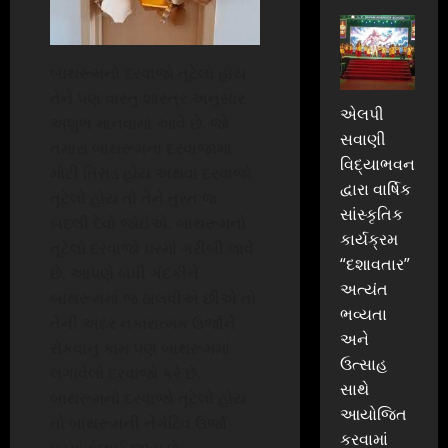
બાથરૂમનો દરવાજો તૂટેલો હોય
તેને પણ વાસ્તુ શાસ્ત્ર અનુસાર
એલપી
અશુભ માનવામાં આવે છે. જો
સવાણી
તમારા બાથરૂમના દરવાજામાં
વિદ્યાભવન
મોટી તિરાડ હોય અથવા દરવાજો
દ્વારા વાર્ષિક
તૂટેલો હોય તો તેને તુરંત જ
સાંસ્કૃતિક
બદલી દેવો જોઈએ. બાથરૂમનો
કાર્યક્રમ
તૂટેલો દરવાજો ઘરમાં ગરીબી લાવે
“દશાવતાર”
છે. આપણે બધી ગંદકીને
અત્યંત
બાથરૂમમાં જ ઠાલવીએ છીએ તો
ભવ્યતા
તેની અંદર નકારાત્મક ઉર્જાને
અને
રોકવાનું કામ પણ બાથરૂમમાં
ઉત્સાહ
લગાવેલો દરવાજો કરે છે.
સાથે
બાથરૂમનો દરવાજો તૂટેલો હોય
આયોજિત
તો બાથરૂમની નેગેટિવ ઉર્જા
કરવામાં