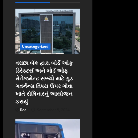
i
g
a
t
Uncategorized
i
વરાછા બેંક દ્વારા બોર્ડ ઓફ
o
ડિરેક્ટર્સ અને બોર્ડ ઓફ
મેનેજમેન્ટ સભ્યો માટે ગુડ
n
ગવર્નન્સ વિષય ઉપર ગોવા
ખાતે સેમિનારનું આયોજન
કરાયું
Real
September 5, 2024