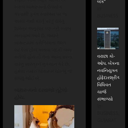
બેંક”
ખરાબ બાથરૂમનો ઉપયોગ
In
કરવાથી ફક્ત સ્વાસ્થ્ય પર જ
BUSINESS
અસર નથી કરતું પરંતુ વાસ્તુ
શાસ્ત્ર અનુસાર પણ તેને ખરાબ
માનવામાં આવે છે. જયારે
બાથરૂમમાં કરોળિયાના જાળ
લટકેલા હોય અથવા ગંદકી જમા
વરાછા કો-
થયેલી હોય તો તેના આખા ઘરના
ઓપ. બેંકના
વાસ્તુ શાસ્ત્રને નુકસાન કરે છે.
નવનિયુક્ત
હંમેશા તમારું બાથરૂમ ચોખ્ખુ જ
હોદ્દેદારશ્રીઓએ
રાખવું જોઈએ.
વિધિવત
બાથરૂમનો દરવાજો તૂટેલો
ચાર્જ
હોય.
સંભાળ્યો
In
BUSINESS,
GUJARAT