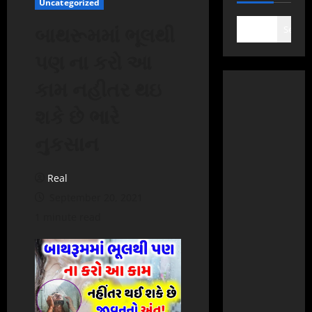
Uncategorized
બાથરૂમમાં ભૂલથી
Search
પણ ના કરો આ
કામ નહીતર થઇ
શકે છે ભારે
નુકસાન
Real
September 20, 2021
1 minute read