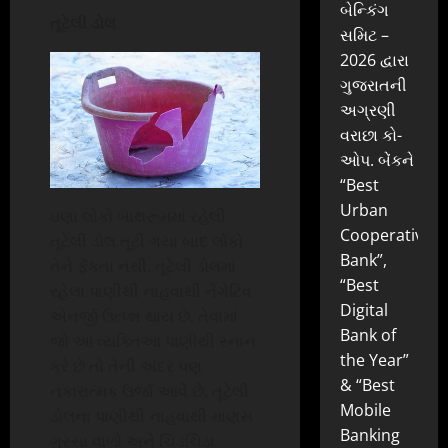
બેન્કિંગ
તૂટેલી ડોલ
સમિટ –
2026 દ્વારા
ગુજરાતની
અગ્રણી
વરાછા કો-
ઓપ. બેંકને
“Best
Urban
ઘણા લોકો બાથરૂમમાં રહેલી
Cooperative
તૂટેલી ડોલ તૂટી ગયા બાદ લોકો
Bank”,
તેને ફેંકતા નથી. તૂટેલી ડોલમાં
“Best
રહેલા પાણીથી નાહવાથી નેગેટિવ
Digital
એનર્જી ઉત્પ્ન્ન થાય છે. તેવામાં
Bank of
જો આ વ્યક્તિઆ પાણીથી સ્નાન
the Year”
કરે છે તો તેની અંદર પણ
& “Best
નકારાત્મક ઉર્જા આવે છે. તૂટેલી
Mobile
ડોલના પાણીથી નાહવાથી માણસ
Banking
ગુસ્સા વાળો અને ચિડ઼ચિડ઼ા