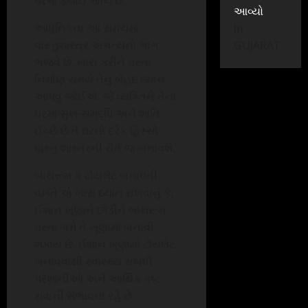
ઘરમાં ફેલાઈ જાય છે.
આવ્યો
આધુનિકતા આ સમયમાં
In
વાસ્ત્તુશાસ્ત્ર અગત્યનો ભાગ
GUJARAT
ભજવે છે. ખાસ કરીને ઘરના
નિર્માણ સમયે તેનું બેહદ ધ્યાન
આપવું જોઈએ. જે વ્યક્તિને તેના
ઘરમાં સુખ-સમૃદ્ધિ અને શાંતિ
ઈચ્છે છે તે ઘરનો દરેક હિસ્સો
વાસ્તુ શાસ્ત્રની રીતે જ બનાવશે.
બાથરૂમ કે ટોયલેટ બનાવતી
વખતે એ ખાસ ધ્યાન રાખવાનું કે,
ઈશાન ખૂણાને છોડીને બાથરૂમ
ઘરના ગમે તે ખૂણામાં બનાવી
શકાય છે. ઈશાન ખૂણામાં ટોયલેટ
બનાવવાથી સ્વાસ્થ્ય સંબંધી
પરેશાનીઓ અને આર્થિક કષ્ટ
થવાની સંભાવના રહે છે.