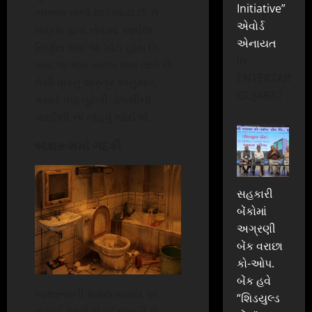
Initiative”
સ્વભાવ વાળો થઇ જાય છે. તે
એવોર્ડ
માણસ દ્વારા લેવામાં આવેલા
એનાયત
નિર્ણય બધા જ ખોટા હોય છે,
In
બધા જ કામ ખરાબ થવા લાગે છે.
ENTERTAINME
તેથી વાસ્તુ શાસ્ત્ર અનુસાર,
GUJARAT
કયારે પણ તૂટેલી ડોલથીના
પાણીથી ના નાહવું જોઈએ.
બાથરૂમમાં ગંદકી
સહકારી
બેંકોમાં
અગ્રણી
બેંક વરાછા
કો-ઓપ.
બેંક હવે
બાથરૂમની સમય-સમય પર
“શિડયુલ્ડ
સફાઈ કરવી બેહદ જરૂરી છે.