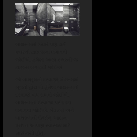
બાથરૂમમાં કયારે પણ ડાર્ક
કલરની ટાઇલ્સના લગાવવી
જોઈએ. હંમેશા આછા કલરની જ
ટાઇલ્સ લગાવવી જોઈએ.
જો બાથરૃમનો દરવાજો બેડરૂમમાં
ખૂલતો હોય તો હંમેશા બાથરૂમનો
દરવાજો બંધ રાખવો જોઈએ.
બાથરૂમના દરવાજા પર પડદા
લગાવવા જોઈએ. બેડરૂમ અને
બાથરૂમની ઉર્જાનું આદાન-
પ્રદાન આપણા સ્વાસ્થ્ય માટે
સારું નથી હોતું.