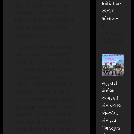
Initiative”
હતા, પરંતુ તેણે ક્યારેય તેના
એવોર્ડ
આત્માઓને ડૂબવા દીધા નહીં.
એનાયત
પિતાને તેની મૂર્તિ ગણાતા નેહાનાં
In
ગીતો આજે ચાર્ટબસ્ટર્સ ઉપર
ENTERTAINME
ટ્રેન્ડ થઈ રહ્યા છે.
GUJARAT
નેહા કક્કરે તાજેતરમાં ઋષિકેશમાં
પોતાનું નવું મકાન ખરીદ્યું છે.
સોશિયલ મીડિયા પર, તેણે તેના
નવા ઘર અને ઘરનું એક ચિત્ર
શેર કર્યું જ્યાં તેણે બાળપણ પસાર
સહકારી
કર્યું હતું. નેહાનું ઘર સફેદ રંગની
બેંકોમાં
થીમ પર બનાવવામાં આવ્યું છે
અગ્રણી
અને તે અંદરથી ખૂબ જ સુંદર છે.
બેંક વરાછા
તેના ઘરના બધા સભ્યો આ ઘરની
કો-ઓપ.
ગૃહપ્રવેશ પૂજામાં સામેલ થયા
બેંક હવે
હતા. કહેવામાં આવી રહ્યું છે કે
“શિડયુલ્ડ
આ ઘરની સૌથી વિશેષ વાત એ છે