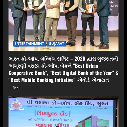
ENTERTAINMENT
GUJARAT
ભારત કો-ઓપ. બેન્કિંગ સમિટ – 2026 દ્વારા ગુજરાતની
અગ્રણી વરાછા કો-ઓપ. બેંકને “Best Urban
Cooperative Bank”, “Best Digital Bank of the Year” &
“Best Mobile Banking Initiative” એવોર્ડ એનાયત
Real
June 6, 2026