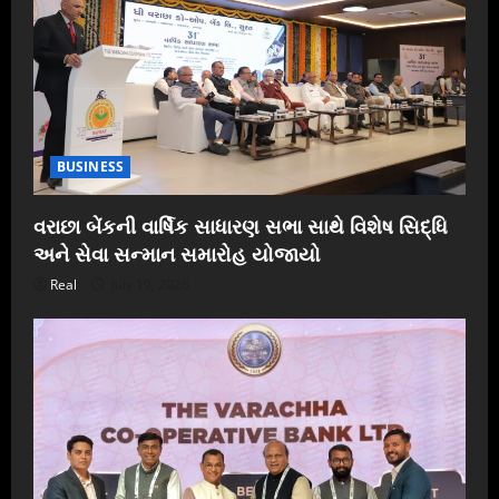
BUSINESS
વરાછા બેંકની વાર્ષિક સાધારણ સભા સાથે વિશેષ સિદ્ધિ
અને સેવા સન્માન સમારોહ યોજાયો
Real
July 19, 2026