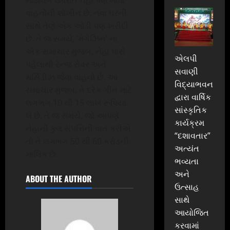
વાહનોની શોખીન છે. નવા ઘરની
સાથે તેણે એક ઓડી પણ ખરીદી
છે. તે જ સમયે, ‘મેગેઝિન’ ના
એક સમાચાર મુજબ, નેહા પાસે
એલપી
પહેલાથી રેન્જ રોવર અને
સવાણી
મર્સિડીઝ જેવા વાહનો છે. આ
વિદ્યાભવન
સમાચાર મુજબ, તે દરેક ગીત માટે
દ્વારા વાર્ષિક
લગભગ 10 થી 15 લાખ રૂપિયા
સાંસ્કૃતિક
લે છે. તે જ સમયે, જો આપણે
કાર્યક્રમ
નેહાની કુલ સંપત્તિની વાત કરીએ
“દશાવતાર”
તો તે લગભગ 50 થી 60 કરોડની
અત્યંત
માલિક છે.
ભવ્યતા
અને
ABOUT THE AUTHOR
ઉત્સાહ
સાથે
આયોજિત
કરવામાં