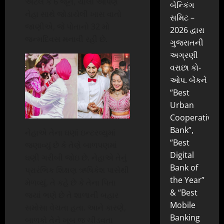
એટલે કે 6 જૂને, ચાલો આપણે
બેન્કિંગ
નેહા સાથે જોડાયેલી ખાસ વાતો
સમિટ –
જાણીએ, જે પોતાનો 32 મો
2026 દ્વારા
જન્મદિવસ મનાવી રહી છે.
ગુજરાતની
અગ્રણી
વરાછા કો-
ઓપ. બેંકને
“Best
Urban
Cooperative
Bank”,
નેહાએ તેના ઘણાં ઇન્ટરવ્યુમાં
“Best
જણાવ્યું છે કે તેણે બાળપણમાં
Digital
ઘણી ગરીબી જોઇ છે. નેહાએ તેનું
Bank of
પ્રારંભિક શિક્ષણ ઋષિકેશ પાસેથી
the Year”
મેળવ્યું, તે કહે છે કે તેના પિતા
& “Best
જ્યાં ભણે છે તે શાળાની બહાર
Mobile
સમોસા વેચતા હતા. આને કારણે,
Banking
બાળકો તેને ખૂબ જ ચીડવતા