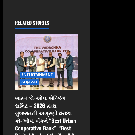
a
v
RELATED STORIES
i
g
a
t
ENTERTAINMENT
i
GUJARAT
o
ભારત કો-ઓપ. બેન્કિંગ
સમિટ – 2026 દ્વારા
n
ગુજરાતની અગ્રણી વરાછા
કો-ઓપ. બેંકને “Best Urban
Cooperative Bank”, “Best