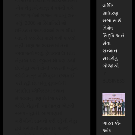
જગતની ટોચની ગાયિકાઓમાંની
વાર્ષિક
એક નેહાએ માત્ર 4 વર્ષની વયે
સાધારણ
જ જાગૃતોમાં ભજન ગાવાનું શરૂ
સભા સાથે
કર્યું. 2006 માં રિયાલિટી શો
વિશેષ
ઇન્ડિયન આઇડોલમાં ભાગ લીધા
સિદ્ધિ અને
બાદ તે ક્યારેય પાછો વળી શક્યો
સેવા
નહીં. ઘણા આલ્બમ્સમાં તેના
સન્માન
અવાજનો જાદુ ફેલાવવા ઉપરાંત
સમારોહ
નેહાએ ઘણા જીવંત શો પણ કર્યા
યોજાયો
છે. નેહા અને ટોની કક્કરની બહેન
In
જોડી માત્ર બોલિવૂડમાં છલકાઈ
BUSINESS
કરી રહી છે, પરંતુ યુવાનોની
પસંદીદા પ્લેલિસ્ટમાં સ્થાન
મેળવવાનું પણ મેનેજ કરે છે.
જોકે, નેહાની આ યાત્રા એટલી
સરળ નહોતી. બાળપણમાં
ગરીબીનો સામનો કરી રહેલી નેહા
ભારત કો-
હવે કરોડોની રખાત છે. આજે,
ઓપ.