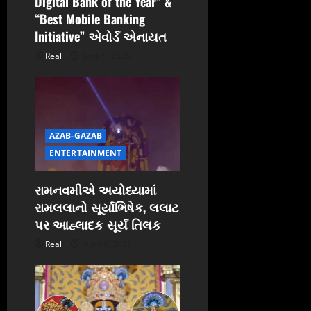
Digital Bank of the Year” &
“Best Mobile Banking
Initiative” એવોર્ડ એનાયત
Real
June 6, 2026
AZAB-GAZAB
ENTERTAINMENT
રામનવમીએ અયોધ્યામાં
રામલલાનો સૂર્યાભિષેક, લલાટ
પર આહ્લાદક સૂર્ય તિલક
Real
April 6, 2025