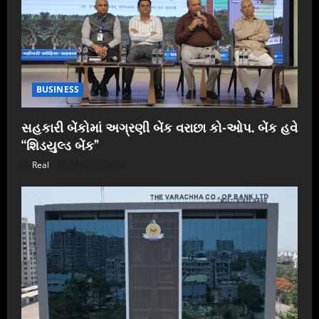
BUSINESS
સહકારી બેંકોમાં અગ્રણી બેંક વરાછા કો-ઓપ. બેંક હવે
“શિડયુલ્ડ બેંક”
Real
May 25, 2026