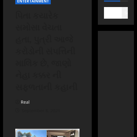
ENTERTAINMENT
પિતા કયારેક
Search
સમોસા વેચતા
હતા, પુત્રી આજે
કરોડોની સંપત્તિની
માલિક છે, જાણો
નેહા કક્કર ની
સફળતાની કહાની
Real
September 8, 2021