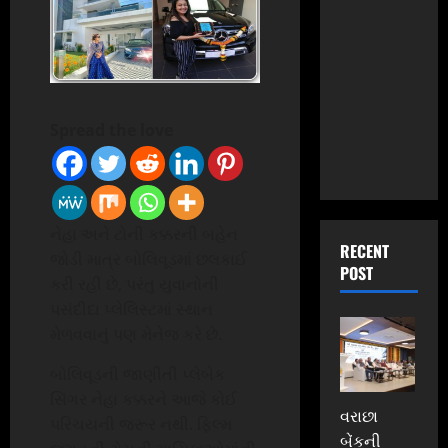
Spread the love
નેહા અને ટોની કક્કરની બહેન
RECENT
જોડી માત્ર બોલિવૂડમાં છલકાઈ
POST
કરી રહી છે, પરંતુ યુવાનોની
પસંદીદા પ્લેલિસ્ટમાં સ્થાન
મેળવવાનું પણ મેનેજ કરે છે.
બોલિવૂડની જાણીતી પ્લેબેક
સિંગર નેહા કક્કરને આજે કોઈ
વરાછા
પરિચયની જરૂર નથી. ફિલ્મ
બેંકની