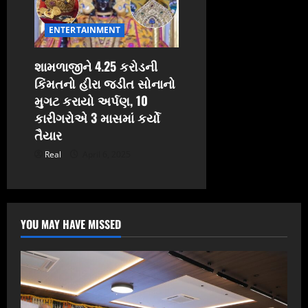
ENTERTAINMENT
શામળાજીને 4.25 કરોડની
કિંમતનો હીરા જડીત સોનાનો
મુગટ કરાયો અર્પણ, 10
કારીગરોએ 3 માસમાં કર્યો
તૈયાર
Real
April 6, 2025
YOU MAY HAVE MISSED