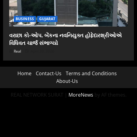
BUSINESS
GUJARAT
વરાછા કો-ઓપ. બેંકના નવનિયુક્ત હોદ્દેદારશ્રીઓએ
વિધિવત ચાર્જ સંભાળ્યો
Real
April 20, 2026
Home
Contact-Us
Terms and Conditions
About-Us
REAL NETWORK SURAT
|
MoreNews
by AF themes.