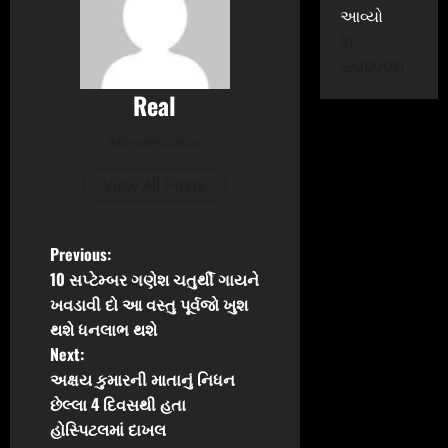
આવ્યો
In
GUJARAT
Real
Administrator
View All Posts
P
Previous:
10 સપ્ટેમ્બર ગણેશ ચતુર્થી ગાયને
o
ખવડાવી દો આ વસ્તુ પૂર્વજો ખુશ
થશે ધનલાભ થશે
s
Next:
t
અક્ષય કુમારની માતાનું નિધન
છેલ્લા 4 દિવસથી હતા
n
હોસ્પિટલમાં દાખલ