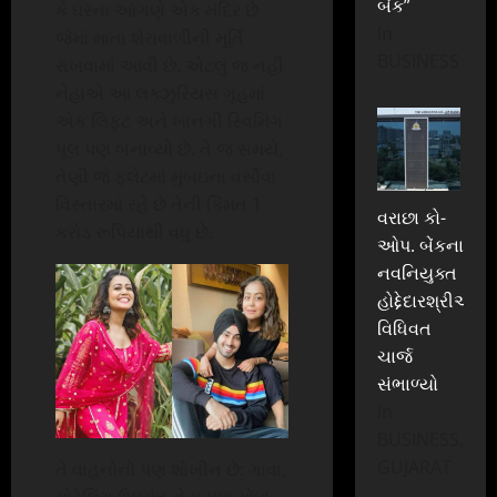
બેંક”
કે ઘરના આંગણે એક મંદિર છે
In
જેમાં માતા શેરાવાળીની મૂર્તિ
BUSINESS
રાખવામાં આવી છે. એટલું જ નહીં
નેહાએ આ લક્ઝુરિયસ ગૃહમાં
એક લિફ્ટ અને ખાનગી સ્વિમિંગ
પૂલ પણ બનાવ્યો છે. તે જ સમયે,
તેણી જે ફ્લેટમાં મુંબઇના વર્સોવા
વિસ્તારમાં રહે છે તેની કિંમત 1
વરાછા કો-
કરોડ રૂપિયાથી વધુ છે.
ઓપ. બેંકના
નવનિયુક્ત
હોદ્દેદારશ્રીઓએ
વિધિવત
ચાર્જ
સંભાળ્યો
In
BUSINESS,
GUJARAT
તે વાહનોનો પણ શોખીન છે: ગાવા,
મોડેલિંગ ઉપરાંત નેહા પણ મોંઘા