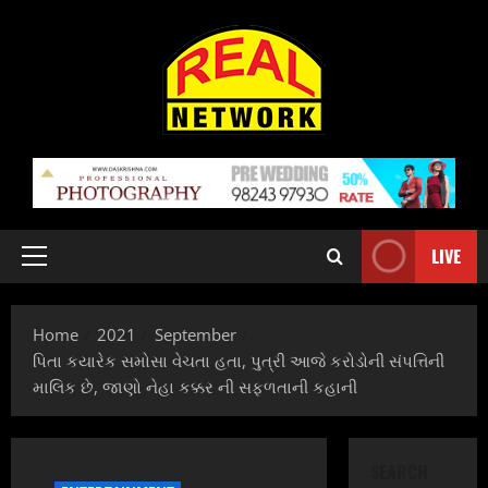
Skip
to
content
LIVE
Primary
Menu
Home
2021
September
પિતા કયારેક સમોસા વેચતા હતા, પુત્રી આજે કરોડોની સંપત્તિની
માલિક છે, જાણો નેહા કક્કર ની સફળતાની કહાની
SEARCH