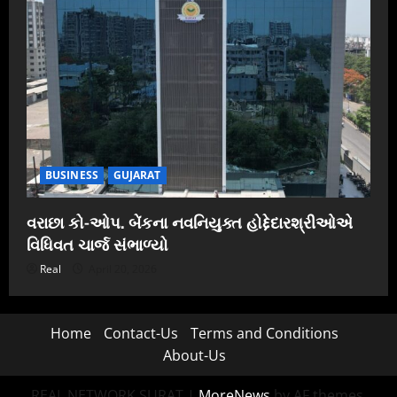
BUSINESS
GUJARAT
વરાછા કો-ઓપ. બેંકના નવનિયુક્ત હોદ્દેદારશ્રીઓએ
વિધિવત ચાર્જ સંભાળ્યો
Real
April 20, 2026
Home
Contact-Us
Terms and Conditions
About-Us
REAL NETWORK SURAT
|
MoreNews
by AF themes.