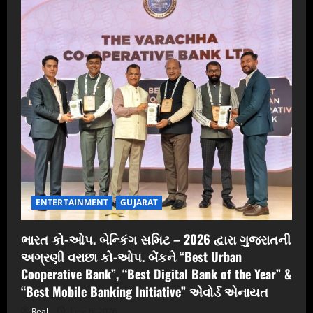
ENTERTAINMENT
GUJARAT
ભારત કો-ઓપ. બેન્કિંગ સમિટ – 2026 દ્વારા ગુજરાતની
અગ્રણી વરાછા કો-ઓપ. બેંકને “Best Urban
Cooperative Bank”, “Best Digital Bank of the Year” &
“Best Mobile Banking Initiative” એવોર્ડ એનાયત
Real
June 6, 2026