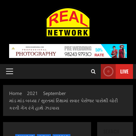
Skip
to
content
LIVE
Primary
Menu
Home
2021
September
માંડ માંડ બચ્યા / સુરતમાં રિક્ષામાં સવાર પેસેંજર પાસેથી ચોરી
કરતી ગેંગ રંગે હાથે ઝડપાય
SEARCH