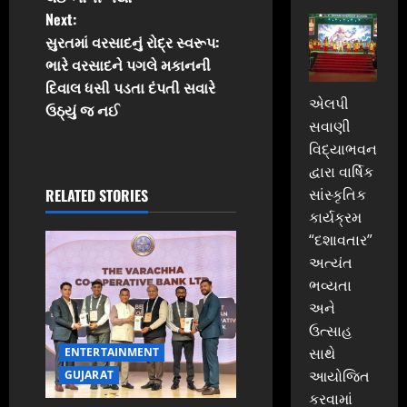
s
Next:
t
સુરતમાં વરસાદનું રોદ્ર સ્વરૂપ:
ભારે વરસાદને પગલે મકાનની
n
દિવાલ ધસી પડતા દંપતી સવારે
એલપી
ઉઠ્યું જ નઈ
a
સવાણી
વિદ્યાભવન
v
દ્વારા વાર્ષિક
i
સાંસ્કૃતિક
RELATED STORIES
કાર્યક્રમ
g
“દશાવતાર”
અત્યંત
a
ભવ્યતા
t
અને
ઉત્સાહ
i
સાથે
ENTERTAINMENT
આયોજિત
GUJARAT
o
કરવામાં