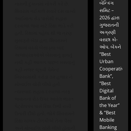
બેન્કિંગ
નામની દુકાનમાં નોકરી કરે છે.
સમિટ –
શિવરામ ગઈકાલે સવારે દસ વાગ્યે
2026 દ્વારા
આઈમાતા રોડ પાસેથી સહારા
ગુજરાતની
દરવાજા જવા માટે રિક્ષા ભાડે કરી
અગ્રણી
હતી. રિક્ષામાં પહેલા થી જ ત્રણ
વરાછા કો-
મુસાફરો બેઠા હતા. શિવરામને
ઓપ. બેંકને
રિક્ષામાં વચ્ચે બેસાડ્યા બાદ
“Best
અજાણ્યાઓએ બેસવાનું ફાવતું
Urban
નથી કહી આગળ પાછળ ખસવાનું
Cooperative
કહી નજર ચૂકવી પેમેન્ટ
Bank”,
ખિસ્સામાંથી કરોડા ૩૨ હજાર ને
“Best
મોબાઈલ ચોરી લીધો હતો.
Digital
ત્યારબાદ સહારા દરવાજા તરફ
Bank of
જવાનના રોડ ઉપર આવેલ ભારત
the Year”
પેટ્રોલપંપ પાસે રિક્ષા ઉભી રાખી
& “Best
ઉતારી દીધો હતો. જોકે શિવરામને
Mobile
રિક્ષા ચાલક ટોળકીએ તેના પૈસા
Banking
અને મોબાઈલ ચોરી લીધો હોવાની