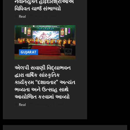
નવનિયુક્ત હોદ્દેદારશ્રીઓએ
વિધિવત ચાર્જ સંભાળ્યો
Real
April 20, 2026
GUJARAT
એલપી સવાણી વિદ્યાભવન
દ્વારા વાર્ષિક સાંસ્કૃતિક
કાર્યક્રમ “દશાવતાર” અત્યંત
ભવ્યતા અને ઉત્સાહ સાથે
આયોજિત કરવામાં આવ્યો
Real
February 27, 2026