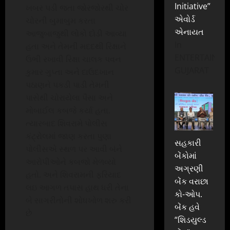
Initiative”
ખબર પડી જતા જોરજોરથી ચોર
એવોર્ડ
ચોરની બુમાબુમ કરતા
એનાયત
આજુબાજુથી લોકો દોડી આવ્યા
In
હતા અને તેમની મદદથી રિક્ષાને
ENTERTAINME
ઉભી રખાવી રિક્ષા ચાલક પવન
GUJARAT
કુમાર ગુપ્તા અને દાઉદખાન
પઠાણને પકડી પાડી તેમની
પાસેથી ચોરાયેલા પૈસા અને
મોબાઈલ કબજે કર્યા હતા.
ત્યારબાદ શિવરામે પોલીસ
કંટ્રોલમાં જાણ કરતા પુણા
સહકારી
પોલીસએ સ્થળ પર આવી બંને
બેંકોમાં
આરોપીઓને કબજો મેળવ્યો
અગ્રણી
હતો. અને શિવરામની ફરિયાદ
બેંક વરાછા
લઇ આગળ તપાસ હાથ ધરી તેના
કો-ઓપ.
બે સાગરીતોની શોધખોળ શરુ કરી
બેંક હવે
છે
“શિડયુલ્ડ