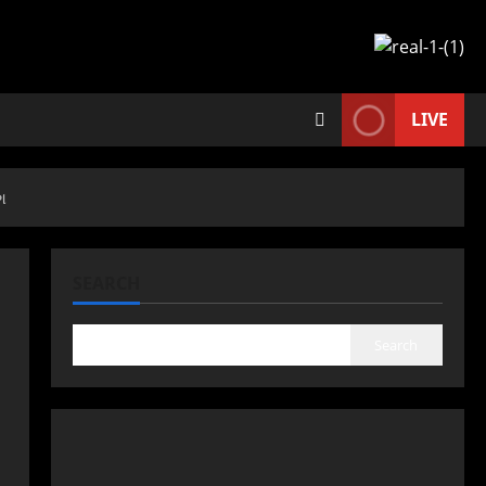
LIVE
ગ
SEARCH
Search