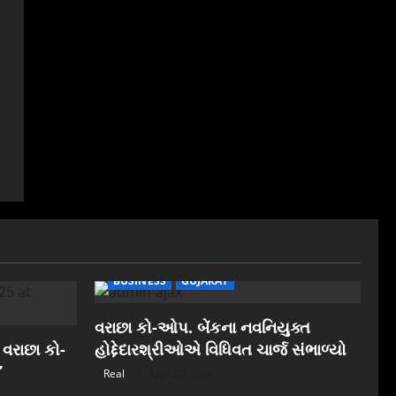
BUSINESS
GUJARAT
વરાછા કો-ઓપ. બેંકના નવનિયુક્ત
 વરાછા કો-
હોદ્દેદારશ્રીઓએ વિધિવત ચાર્જ સંભાળ્યો
”
Real
April 20, 2026