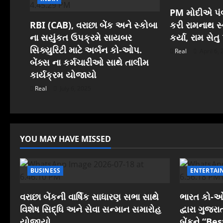
v
PM મોદીએ પંબ
i
RBI (CAB), વરાછા બેંક અને સ્કોબા
કરી રામનાથ સ્વ
ના સયુંકત ઉપક્રમે સાયબર
કર્યા, રામ સેત
g
સિક્યુરિટી માટે અર્બન કો-ઓપ.
Real
April 6,
બેંક્સ ના કર્મચારીઓ સાથે તાલીમ
a
કાર્યક્રમ યોજાયો
t
Real
July 6, 2025
i
o
YOU MAY HAVE MISSED
n
BUSINESS
ENTERTAI
વરાછા બેંકની વાર્ષિક સાધારણ સભા સાથે
ભારત કો-ઓપ
વિશેષ સિદ્ધિ અને સેવા સન્માન સમારોહ
દ્વારા ગુજ
યોજાયો
બેંકને “B