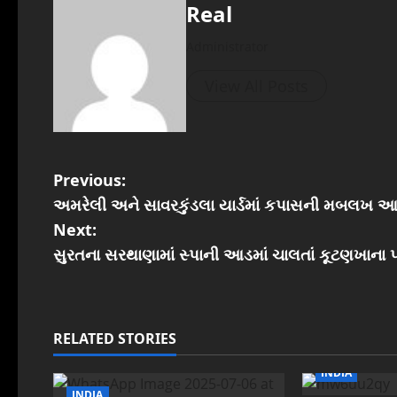
Real
Administrator
View All Posts
P
Previous:
અમરેલી અને સાવરકુંડલા યાર્ડમાં કપાસની મબલખ આ
o
Next:
s
સુરતના સરથાણામાં સ્પાની આડમાં ચાલતાં કૂટણખાના
t
n
RELATED STORIES
a
INDIA
INDIA