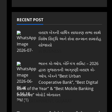
RECENT POST
વરાછા બેંકની વાર્ષિક સાધારણ સભા સાથે
વિશેષ સિદ્ધિ અને સેવા સન્માન સમારોહ
યોજાયો
In BUSINESS
ભારત કો-ઓપ. બેન્કિંગ સમિટ – 2026
દ્વારા ગુજરાતની અગ્રણી વરાછા કો-
ઓપ. બેંકને “Best Urban
Cooperative Bank”, “Best Digital
Bank of the Year” & “Best Mobile Banking
Initiative” એવોર્ડ એનાયત
In ENTERTAINMENT, GUJARAT