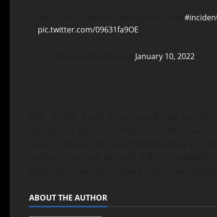
No injuries or aircraft damage reported.
#inciden
pic.twitter.com/09631fa9OE
— FL360aero (@fl360aero)
January 10, 2022
જોકે, એરપોર્ટ તંત્રએ તત્પરતા દાખવી આગ પર જલ્દ
પહોંચ્યુ નહીં. વિમાને 12.04 વાગે ઉડાન ભરી.વિમાનન
પુશબેક કરવા માટે આ ટ્રેક્ટર લાવવામાં આવ્યુ હતુ.
લાગી ગઈ. આગ કેવી રીતે લાગી તેની પર હજુ ઓથોરિટ
ફાયર બ્રિગેડે આ આગને બુઝાવી દીધી છે. આ ઘટનામાં
ABOUT THE AUTHOR