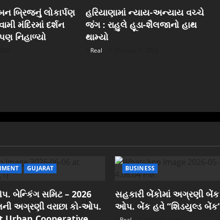
ન બ્રિજનું લોકાર્પણ
હરિયાણામાં ન્યાય-અન્યાય વચ્ચે
ામી મંદિરમાં દર્શન
જંગ : રાહુલે હૂડા-શૈલજાનો હાથ
ુ પણ નિહાળ્યો
થામ્યો
 2025
Real
October 1, 2024
NMENT
GUJARAT
BUSINESS
. બેન્કિંગ સમિટ – 2026
સહકારી બેંકોમાં અગ્રણી બેંક
રાતની અગ્રણી વરાછા કો-ઓપ.
ઓપ. બેંક હવે “શિડયુલ્ડ બેંક
est Urban Cooperative
Real
May 25, 2026