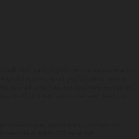
ં મુસાફરથી ભરેલી ફ્લાઈટને પુશબેક આપનાર વાહનમાં અચાનક
ને મુંબઈથી જામનગર જનારી ફ્લાઈટને પુશબેક આપવાનુ
એર ઈન્ડિયાની ફ્લાઈટ AIC-647 મુંબઈ જામનગરને પુશબેક
ાન પર 85 લોકો સવાર હતા. ઘટનાના કારણે એરપોર્ટ પર
nternational Airport, Mumbai few hours before ! Tow
to one of the Air india’s A320Neo aircraft.