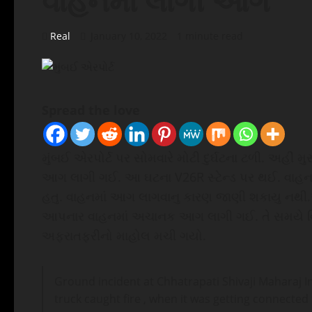
વાહનમાં લાગી આગ
Real
January 10, 2022
1 minute read
Spread the love
મુંબઈ એરપોર્ટ પર સોમવારે મોટી દુર્ઘટના ટળી. અહી
આગ લાગી ગઈ. આ ઘટના V26R સ્ટેન્ડ પર થઈ. વાહન
હતુ. વાહનમાં આગ લાગવાનુ કારણ જાણી શકાયુ નથી.
આપનાર વાહનમાં અચાનક આગ લાગી ગઈ. તે સમયે વિમ
અફરાતફરીનો માહોલ મચી ગયો.
Ground incident at Chhatrapati Shivaji Maharaj I
truck caught fire , when it was getting connected 