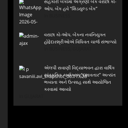
સહકારી બેંકોમાં અગ્રણી બેંક વરાછા કો-
ઓપ. બેંક હવે “શિડયુલ્ડ બેંક”
In BUSINESS
વરાછા કો-ઓપ. બેંકના નવનિયુક્ત
હોદ્દેદારશ્રીઓએ વિધિવત ચાર્જ સંભાળ્યો
In BUSINESS, GUJARAT
એલપી સવાણી વિદ્યાભવન દ્વારા વાર્ષિક
સાંસ્કૃતિક કાર્યક્રમ “દશાવતાર” અત્યંત
ભવ્યતા અને ઉત્સાહ સાથે આયોજિત
કરવામાં આવ્યો
In GUJARAT