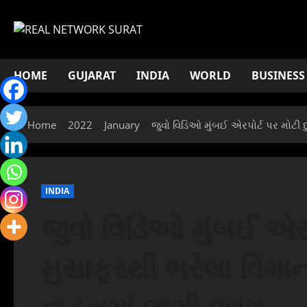
Skip
to
content
HOME
GUJARAT
INDIA
WORLD
BUSINESS
Home
2022
January
જુવો વિડિઓ મુંબઈ એરપોર્ટ પર મોટી
INDIA
જુવો વિડિઓ મુંબઈ એરપો
મુસાફરથી ભરેલા વિમ