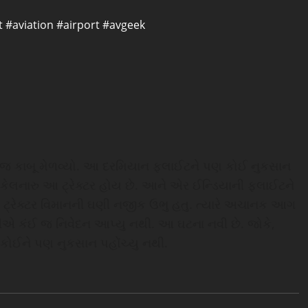
t
#aviation
#airport
#avgeek
ી જ કાબૂ મેળવ્યો. આ દરમિયાન ફ્લાઈટને પણ કોઈ નુકસાન
ે ધકેલનારુ આ ટ્રેક્ટર હોય છે. આને એર ઈન્ડિયાની ફ્લાઈટને
 આ ટ્રેક્ટર વિમાનની ઘણી નજીક ઉભુ હતુ. ત્યારે અચાનક આગ
ીએ કંઈ જ નિવેદન આપ્યુ નથી. આ ઘટના નવી છે. જોકે,
 કોઈને પણ નુકસાન પહોંચ્યુ નથી.