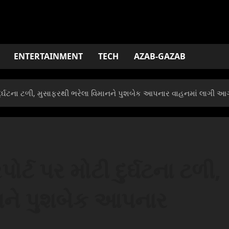
ENTERTAINMENT
TECH
AZAB-GAZAB
 દુર્ઘટના ટળી, મુસાફરથી ભરેલા વિમાનને પુશબેક આપનાર વાહનમાં લાગી આ
ર્ટ પર મોટી દુર્ઘટના ટળી,
ાનને પુશબેક આપનાર