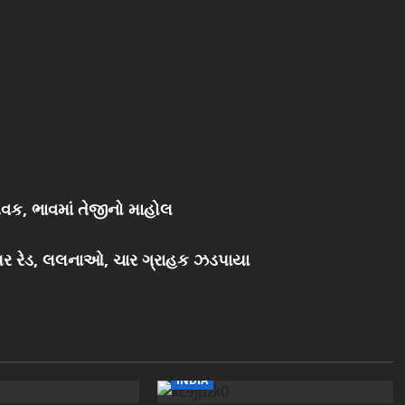
વક, ભાવમાં તેજીનો માહોલ
 પર રેડ, લલનાઓ, ચાર ગ્રાહક ઝડપાયા
INDIA