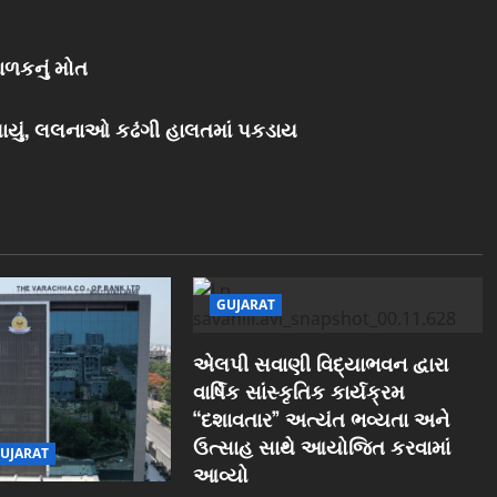
ાળકનું મોત
ડપાયું, લલનાઓ કઢંગી હાલતમાં પકડાય
GUJARAT
એલપી સવાણી વિદ્યાભવન દ્વારા
વાર્ષિક સાંસ્કૃતિક કાર્યક્રમ
“દશાવતાર” અત્યંત ભવ્યતા અને
ઉત્સાહ સાથે આયોજિત કરવામાં
UJARAT
આવ્યો