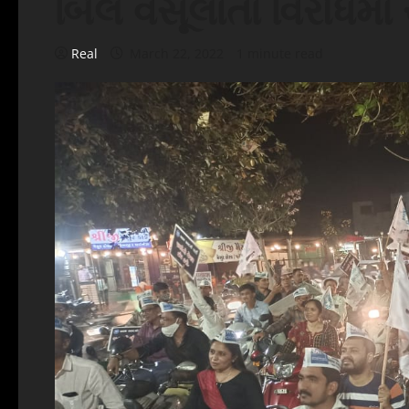
બિલ વસૂલાતાં વિરોધમાં
Real
March 22, 2022
1 minute read