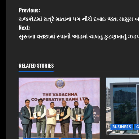
P
Previous:
રાજકોટમાં રાત્રે માતાના પગ નીચે દબાઇ જતા માસુમ બ
o
Next:
s
સુરતના વરાછામાં સ્પાની આડમાં ચાલતુ કુટણખાનું ઝ
t
n
RELATED STORIES
a
v
i
g
a
BUSINESS
G