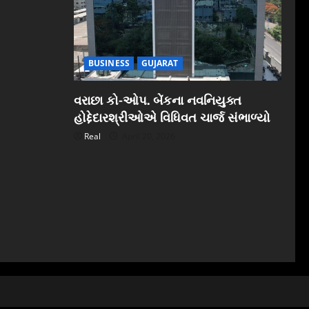
BUSINESS
GUJARAT
વરાછા કો-ઓપ. બેંકના નવનિયુક્ત
હોદ્દેદારશ્રીઓએ વિધિવત ચાર્જ સંભાળ્યો
Real
April 20, 2026