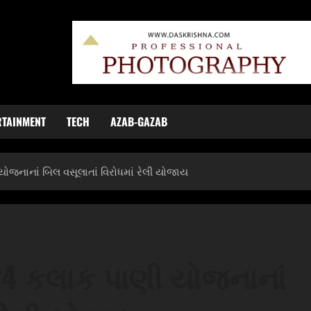
RTAINMENT
TECH
AZAB-GAZAB
યોજનાનાં બિલ વસૂલાતાં વિરોધમાં રેલી યોજાય
ં 24 કલાક પાણી યોજનાનાં