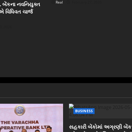
Real
February 27, 2026
 બેંકના નવનિયુક્ત
ઓએ વિધિવત ચાર્જ
0, 2026
BUSINESS
સહકારી બેંકોમાં અગ્રણી બેંક