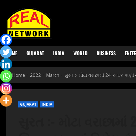
Skip
to
content
HOME
GUJARAT
INDIA
WORLD
BUSINESS
ENTE
Home
2022
March
સુરત :- મોટા વરાછામાં 24 કલાક પાણી 
GUJARAT
INDIA
સુરત :- મોટા વરાછામા