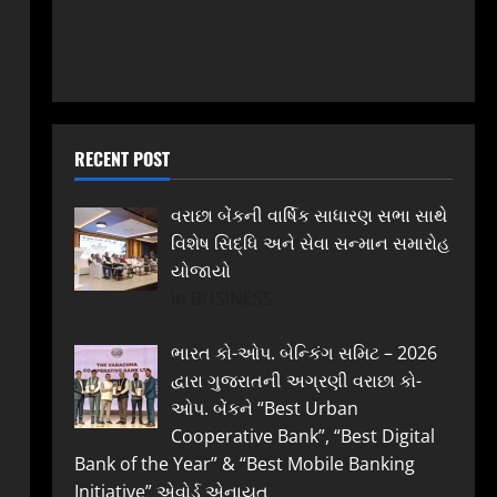
RECENT POST
વરાછા બેંકની વાર્ષિક સાધારણ સભા સાથે
વિશેષ સિદ્ધિ અને સેવા સન્માન સમારોહ
યોજાયો
In BUSINESS
ભારત કો-ઓપ. બેન્કિંગ સમિટ – 2026
દ્વારા ગુજરાતની અગ્રણી વરાછા કો-
ઓપ. બેંકને “Best Urban
Cooperative Bank”, “Best Digital
Bank of the Year” & “Best Mobile Banking
Initiative” એવોર્ડ એનાયત