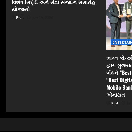
વિશેષ સિદ્ધિ અને સેવા સન્માન સમારોહ
યોજાયો
Real
July 19, 2026
ENTERTAI
ભારત કો-ઓપ
દ્વારા ગુજ
બેંકને “Bes
“Best Digit
Mobile Bank
એનાયત
Real
Jun