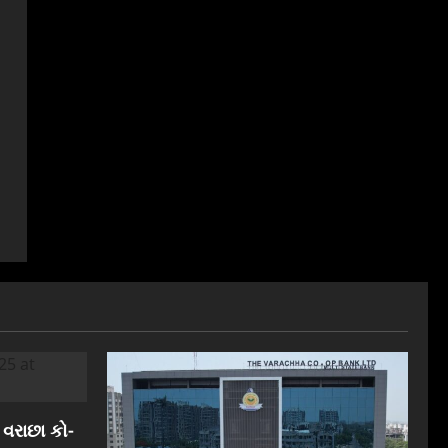
 વરાછા કો-