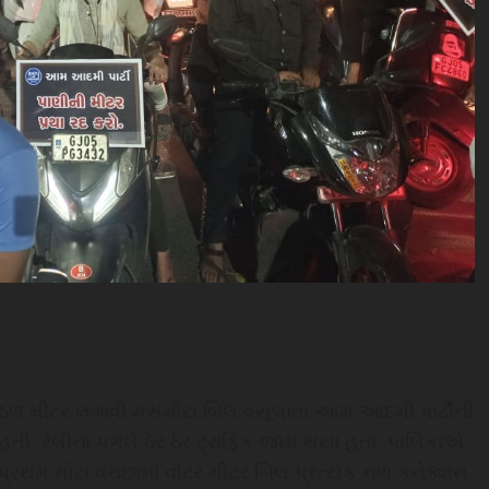
હેઠળ મીટર લગાવી મસમોટા બિલ વસૂલાતા આમ આદમી પાર્ટીની
હતી. રેલીના પગલે ઠેર ઠેર ટ્રાફિક જામ થયા હતા. પાલિકાએ
્રથમ મોટા વરાછામાં વૉટર મીટર બિલ પ્રત્યેક નળ કનેક્શન