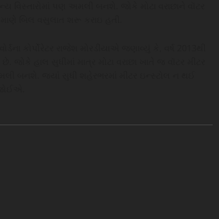
ન્ય વિસ્તારોમાં પણ અમલી બનશે. જોકે મોટા વરાછાને વૉટર
રમાણે બિલ વસુલાત શરૂ કરાઇ હતી.
ર્ડના કોર્પોરેટર રાજેશ મોરડીયાએ જણાવ્યું કે, વર્ષ 2013થી
. જોકે હાલ સુધીમાં માત્ર મોટા વરાછા ખાતે જ વૉટર મીટર
મલી બનશે. જ્યાં સુધી શહેરભરમાં મીટર ઇન્સ્ટોલ ન થઈ
ી જોઈએ.