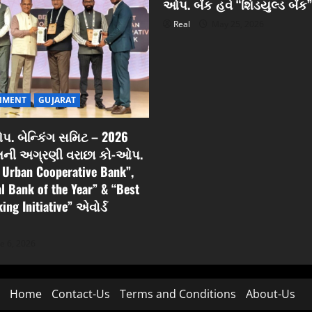
ઓપ. બેંક હવે “શિડયુલ્ડ બેંક”
Real
May 25, 2026
NMENT
GUJARAT
. બેન્કિંગ સમિટ – 2026
રાતની અગ્રણી વરાછા કો-ઓપ.
t Urban Cooperative Bank”,
al Bank of the Year” & “Best
ing Initiative” એવોર્ડ
e 6, 2026
Home
Contact-Us
Terms and Conditions
About-Us