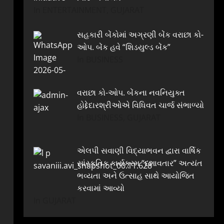
In ENTERTAINMENT, GUJARAT
સહકારી બેંકોમાં અગ્રણી બેંક વરાછા કો-
ઓપ. બેંક હવે “શિડયુલ્ડ બેંક”
In BUSINESS
વરાછા કો-ઓપ. બેંકના નવનિયુક્ત
હોદ્દેદારશ્રીઓએ વિધિવત ચાર્જ સંભાળ્યો
In BUSINESS, GUJARAT
એલપી સવાણી વિદ્યાભવન દ્વારા વાર્ષિક
સાંસ્કૃતિક કાર્યક્રમ “દશાવતાર” અત્યંત
ભવ્યતા અને ઉત્સાહ સાથે આયોજિત
કરવામાં આવ્યો
In GUJARAT