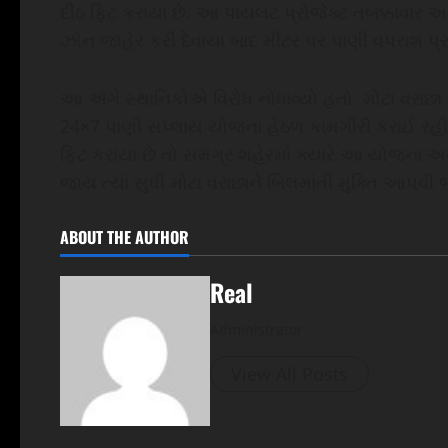
દીઠ ફિટ કરાયા છે. આ પાયલટ પ્રોજેક્ટ તબક્કાવાર અ
ઝોન જાહેર કરી દેવાયા બાદ મીટર પર પાણી વપરાશ પ્
આ અંગે સ્થાનિકોએ વિરોધ નોંધાવ્યો હતો. મોટા વરાછા વો
24×7 પાણી સપ્લાય યોજના હેઠળ કામગીરી કરાઈ રહી છે
ફિટ કરાયા છે તો સમગ્ર શહેરમાં ક્યારે આ યોજના અ
જાય ત્યાં સુધી મોટા વરાછાને બિલમાંતી મુક્તિ આપવ
ABOUT THE AUTHOR
Real
Administrator
View All Posts