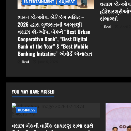
t
ENTERTAINMENT
GUJARAT
વરાછા કો-ઓપ.
હોદ્દેદારશ્રી
i
ભારત કો-ઓપ. બેન્કિંગ સમિટ –
સંભાળ્યો
2026 દ્વારા ગુજરાતની અગ્રણી
o
Real
April 2
વરાછા કો-ઓપ. બેંકને “Best Urban
n
Cooperative Bank”, “Best Digital
Bank of the Year” & “Best Mobile
Banking Initiative” એવોર્ડ એનાયત
Real
June 6, 2026
YOU MAY HAVE MISSED
BUSINESS
વરાછા બેંકની વાર્ષિક સાધારણ સભા સાથે