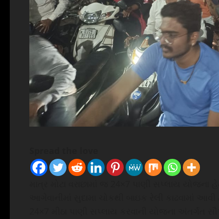
Spread the love
માત્ર મોટા વરાછામાં જ 24×7 પાણી સપ્લાય યોજના 
આગેવાનીમાં સુદામા ચોકથી બાઇક રેલી કાઢવામાં આવી 
24×7 મીઠા પાણી સપ્લાય કરવાની યોજના અંતર્ગત સૌપ