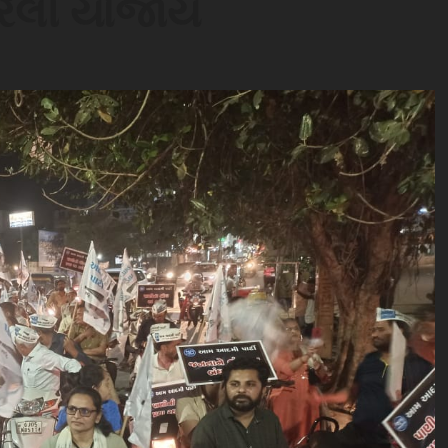
 રેલી યોજાય