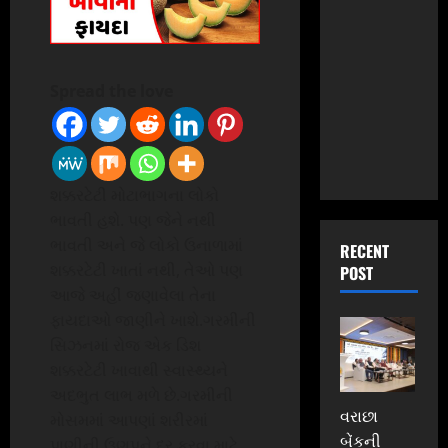
Spread the love
શક્કરટેટી મોટાભાગના લોકો
ભાવતી હશે. પણ જેને નથી
ભાવતી અને જે લોકો ઉનાળામાં
RECENT
શક્કરટેટી ખાતાં નથી, તેઓ પણ
POST
આજે અહીં જણાવેલા તેના
ફાયદાઓ જાણીને ખાશે.ગરમીની
સિઝનમાં રોજ એક ડિશ
શક્કરટેટી ખાવાથી સ્વાસ્થ્યને
અદભુત લાભ મળે છે.ગરમીની
વરાછા
મોસમમાં આપણાં શરીરમાં
બેંકની
પાણીની ઉણપને દૂર કરવા માટે