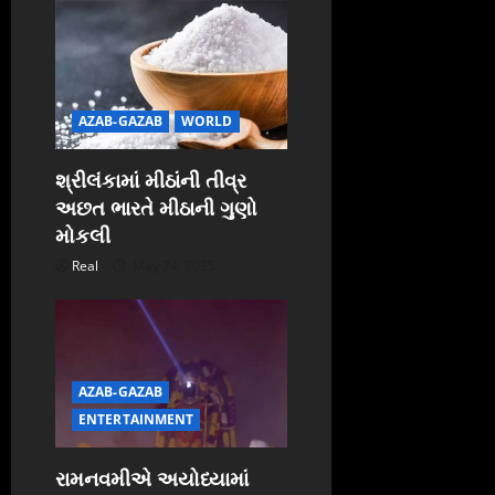
AZAB-GAZAB
WORLD
શ્રીલંકામાં મીઠાંની તીવ્ર
અછત ભારતે મીઠાની ગુણો
મોકલી
Real
May 24, 2025
AZAB-GAZAB
ENTERTAINMENT
રામનવમીએ અયોધ્યામાં