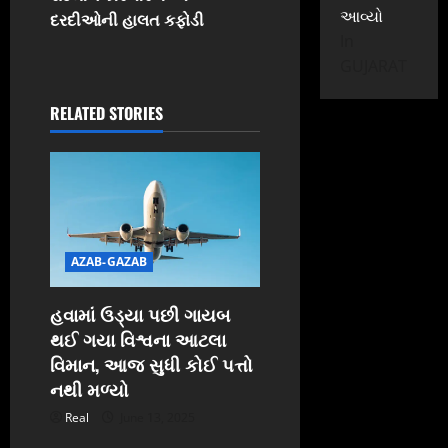
n
આવ્યો
દરદીઓની હાલત કફોડી
In
a
GUJARAT
v
RELATED STORIES
i
g
a
t
AZAB-GAZAB
i
હવામાં ઉડ્યા પછી ગાયબ
થઈ ગયા વિશ્વના આટલા
o
વિમાન, આજ સુધી કોઈ પત્તો
n
નથી મળ્યો
Real
June 13, 2025