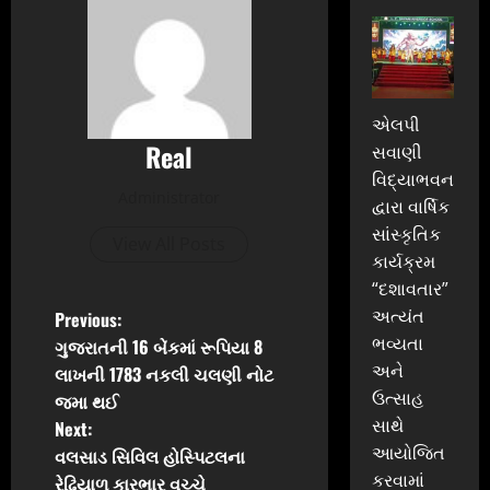
એલપી
Real
સવાણી
વિદ્યાભવન
Administrator
દ્વારા વાર્ષિક
સાંસ્કૃતિક
View All Posts
કાર્યક્રમ
“દશાવતાર”
P
અત્યંત
Previous:
ભવ્યતા
ગુજરાતની 16 બેંકમાં રૂપિયા 8
o
અને
લાખની 1783 નકલી ચલણી નોટ
ઉત્સાહ
જમા થઈ
s
સાથે
Next:
t
આયોજિત
વલસાડ સિવિલ હોસ્પિટલના
કરવામાં
રેઢિયાળ કારભાર વચ્ચે