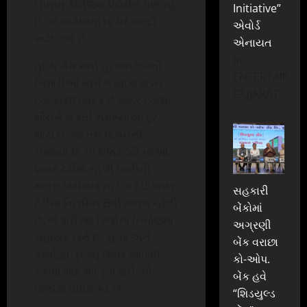
ઉપરાંત કોલેજન પ્રોટીન પણ રહે
Initiative”
છે, જે વાગેલાના ઘા પર જલ્દી
એવોર્ડ
રૂઝ લાવે છે.
એનાયત
In
હૃદય રોગ અને હૃદયને લગતી
ENTERTAINME
બિમારીઓ સામે લડવામાં શક્કર
GUJARAT
ટેટી ફાયદાકારક છે.શક્કર ટેટીથી
શૌચને લગતી સમસ્યાઓ દૂર
થાય છે. જો તમે પાચનની
સમસ્યા છે, તો શક્કર ટેટી ખાઓ.
શક્કર ટેટીમાં રહેલી પાણીની
માત્રા પાચનમાં મદદ કરે છે.શક્કર
સહકારી
ટેટીમાં વિટામિન Bની માત્રા રહેલી
બેંકોમાં
છે, જે શરીરમાં ઉર્જાના નિર્માણમાં
અગ્રણી
સહાયક બને છે. શુગર અને
બેંક વરાછા
કાર્બોહાઇડ્રેડનું લેવલ જાળવી
કો-ઓપ.
રાખવા માટે આ ફળ શરીરની
બેંક હવે
ઉર્જામાં વધારો કરે છે.
“શિડયુલ્ડ