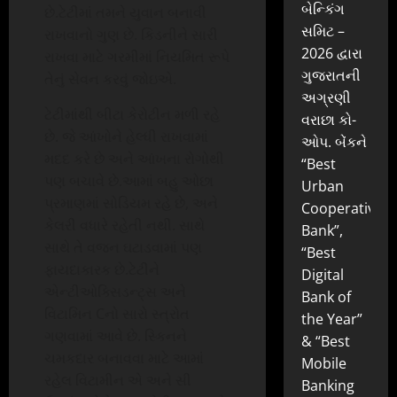
બેન્કિંગ
છે.ટેટીમાં તમને યુવાન બનાવી
સમિટ –
રાખવાનો ગુણ છે. કિડનીને સારી
2026 દ્વારા
રાખવા માટે ગરમીમાં નિયમિત રૂપે
ગુજરાતની
તેનું સેવન કરવું જોઇએ.
અગ્રણી
ટેટીમાંથી બીટા કેરોટીન મળી રહે
વરાછા કો-
છે. જે આંખોને હેલ્ધી રાખવામાં
ઓપ. બેંકને
મદદ કરે છે અને આંખના રોગોથી
“Best
પણ બચાવે છે.આમાં બહુ ઓછા
Urban
પ્રમાણમાં સોડિયમ રહે છે, અને
Cooperative
કેલરી વધારે રહેતી નથી. સાથે
Bank”,
સાથે તે વજન ઘટાડવામાં પણ
“Best
ફાયદાકારક છે.ટેટીને
Digital
એન્ટીઓક્સિડન્ટ્સ અને
Bank of
વિટામિન Cનો સારો સ્ત્રોત
the Year”
ગણવામાં આવે છે. સ્કિનને
& “Best
ચમકદાર બનાવવા માટે આમાં
Mobile
રહેલ વિટામીન એ અને સી
Banking