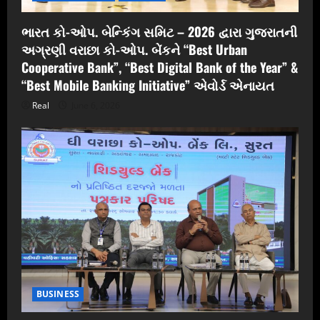
ભારત કો-ઓપ. બેન્કિંગ સમિટ – 2026 દ્વારા ગુજરાતની
અગ્રણી વરાછા કો-ઓપ. બેંકને “Best Urban
Cooperative Bank”, “Best Digital Bank of the Year” &
“Best Mobile Banking Initiative” એવોર્ડ એનાયત
Real
June 6, 2026
BUSINESS