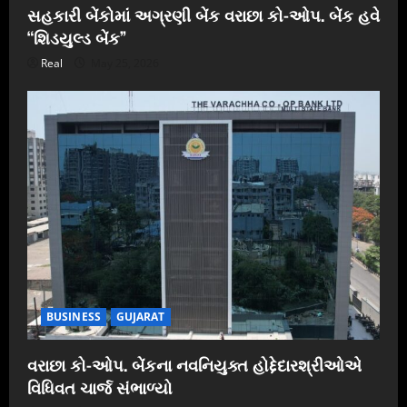
સહકારી બેંકોમાં અગ્રણી બેંક વરાછા કો-ઓપ. બેંક હવે
“શિડયુલ્ડ બેંક”
Real
May 25, 2026
BUSINESS
GUJARAT
વરાછા કો-ઓપ. બેંકના નવનિયુક્ત હોદ્દેદારશ્રીઓએ
વિધિવત ચાર્જ સંભાળ્યો