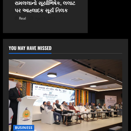
રામલલાનો સૂર્યાભિષેક, લલાટ
પર આહ્લાદક સૂર્ય તિલક
Real
April 6, 2025
YOU MAY HAVE MISSED
BUSINESS