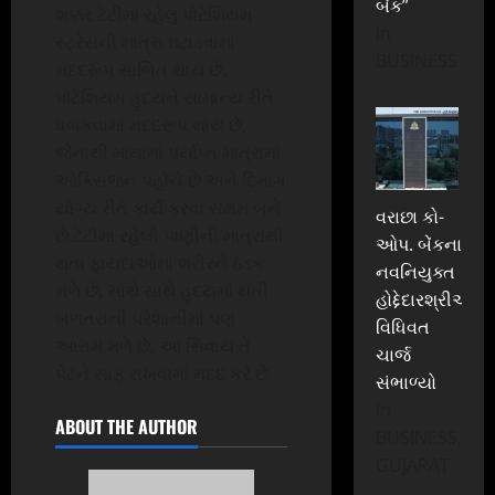
બેંક”
શક્કર ટેટીમાં રહેલું પોટેશિયમ
In
સ્ટ્રેસની માત્રા ઘટાડવામાં
BUSINESS
મદદરૂપ સાબિત થાય છે.
પોટેશિયમ હૃદયને સામાન્ય રીતે
ધબકવામાં મદદરૂપ થાય છે,
જેનાથી માથામાં પર્યાપ્ત માત્રામાં
ઓક્સિજન પહોંચે છે અને દિમાગ
યોગ્ય રીતે કાર્ય કરવા સક્ષમ બને
વરાછા કો-
છે.ટેટીમાં રહેલી પાણીની માત્રાથી
ઓપ. બેંકના
થતા ફાયદાઓમાં શરીરને ઠંડક
નવનિયુક્ત
મળે છે, સાથે સાથે હૃદયમાં થતી
હોદ્દેદારશ્રીઓએ
બળતરાની પરેશાનીમાં પણ
વિધિવત
આરામ મળે છે, આ સિવાય તે
ચાર્જ
પેટને સાફ રાખવામાં મદદ કરે છે
સંભાળ્યો
In
ABOUT THE AUTHOR
BUSINESS,
GUJARAT