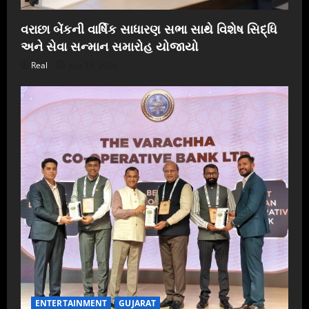
વરાછા બેંકની વાર્ષિક સાધારણ સભા સાથે વિશેષ સિદ્ધિ
અને સેવા સન્માન સમારોહ યોજાયો
Real
July 19, 2026
ENTERTAINMENT
GUJARAT