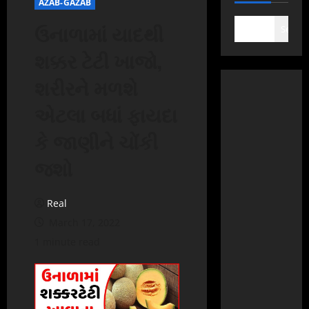
AZAB-GAZAB
ઉનાળામાં યાદથી
Search
શક્કર ટેટી ખાજો,
શરીરને મળશે
એટલા બધાં ફાયદા
કે જાણીને ચોંકી
જશો
Real
March 17, 2022
1 minute read