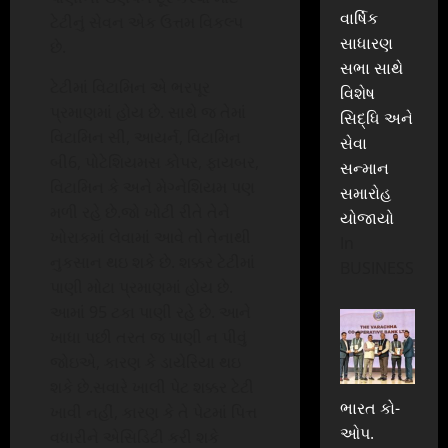
વાર્ષિક
ટેટીનું સેવન એક ઉત્તમ વિકલ્પ
સાધારણ
છે.
સભા સાથે
ટેટીમાં વિટામિન એ ભરપૂર
વિશેષ
પ્રમાણમાં હોય છે. સાથે જ તેમાં
સિદ્ધિ અને
વિટામિન સી, આયર્ન, વિટામિન
સેવા
બી6, પોટેશિયમસ કોપર, ફાયબર,
સન્માન
વિટામિન કે અને મેગ્નેશિયમ પણ
સમારોહ
મળી રહે છે.જો ખોટી રીતે તેને
યોજાયો
ખોરાકમાં લેવામાં આવે તો તેનાથી
In
નુકસાન થઇ શકે છે. શક્કર ટેટીમાં
BUSINESS
પાણી મોટા પ્રમાણમાં હોય છે.
આમાં 95 ટકા પાણી રહે છે. આને
ખાધા પછી તરત જ પાણી ન પીવું
જોઇએ, કારણ કે ડાયેરિયા થઇ
શકે છે.સવારે ખાલી પેટ શક્કર ટેટી
ભારત કો-
ખાવી નહીં, કારણ કે તે પેટમાં પિત્ત
ઓપ.
વધારીને એસિડિટી કરી શકે