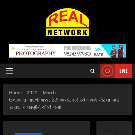
Skip
to
content
LIVE
Primary
Menu
Home
2022
March
ઉનાળામાં યાદથી શક્કર ટેટી ખાજો, શરીરને મળશે એટલા બધાં
ફાયદા કે જાણીને ચોંકી જશો
SEARCH