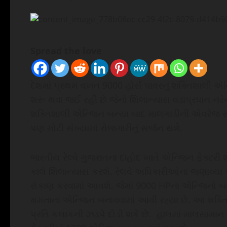
Spread the love
દેશમાં પ્રથમ વખત 9000 હોર્સ પાવરનું શક્તિશાલી એ
શરૂ થવા જઈ રહી છે જેનો શિલાન્યાસ વડાપ્રધાન નરેન્
શક્તિશાલી એન્જિન બન્યા બાદ માલગાડીની એવરેજ સ્પ
પણ મોટી સંખ્યામાં રોજગારીનું સર્જન થશે.
ભારતીય રેલ્વે ગુજરાતના દાહોદ ખાતે એન્જિન ફેક્ટર
કાલે શિલાન્યાસ કરશે. રેલવે અધિકારીઓના જણાવ્યા 
રોકાણ કરવામાં આવશે. જેમાં 9000 HPના એન્જિનો બ
ક્ષમતાના એન્જિન બનાવવામાં આવી રહ્યા છે. આ શક્ત
પ્રતિ કલાકની ઝડપે દોડી શકે છે. હાલમાં માલસામાન