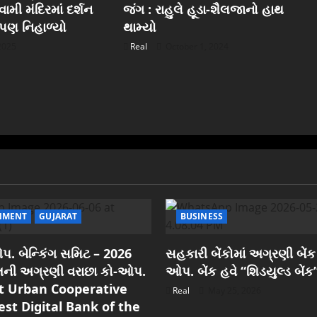
ામી મંદિરમાં દર્શન
જંગ : રાહુલે હૂડા-શૈલજાનો હાથ
ુ પણ નિહાળ્યો
થામ્યો
 2025
Real
October 1, 2024
NMENT
GUJARAT
BUSINESS
. બેન્કિંગ સમિટ – 2026
સહકારી બેંકોમાં અગ્રણી બેંક
રાતની અગ્રણી વરાછા કો-ઓપ.
ઓપ. બેંક હવે “શિડયુલ્ડ બેંક
est Urban Cooperative
Real
May 25, 2026
est Digital Bank of the