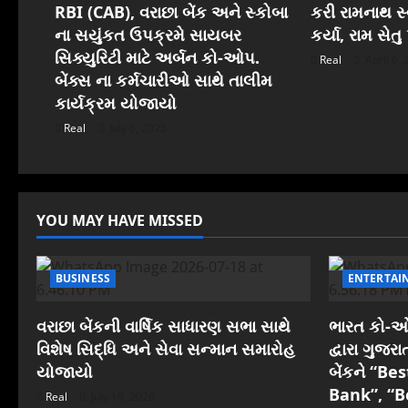
i
RBI (CAB), વરાછા બેંક અને સ્કોબા
કરી રામનાથ સ્વ
ના સયુંકત ઉપક્રમે સાયબર
કર્યા, રામ સેત
g
સિક્યુરિટી માટે અર્બન કો-ઓપ.
Real
April 6,
બેંક્સ ના કર્મચારીઓ સાથે તાલીમ
a
કાર્યક્રમ યોજાયો
t
Real
July 6, 2025
i
o
YOU MAY HAVE MISSED
n
BUSINESS
ENTERTAI
વરાછા બેંકની વાર્ષિક સાધારણ સભા સાથે
ભારત કો-ઓપ
વિશેષ સિદ્ધિ અને સેવા સન્માન સમારોહ
દ્વારા ગુજ
યોજાયો
બેંકને “B
Bank”, “B
Real
July 19, 2026