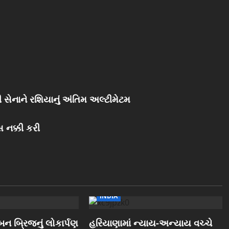
ની સેનાને રશિયાનું અંતિમ અલ્ટીમેટમ
 નક્કી કરી
INDIA
ન બ્રિજનું લોકાર્પણ
હરિયાણામાં ન્યાય-અન્યાય વચ્ચે