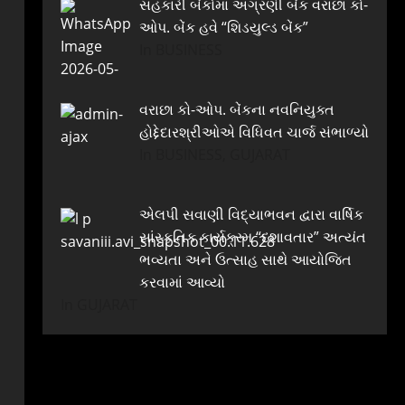
સહકારી બેંકોમાં અગ્રણી બેંક વરાછા કો-
ઓપ. બેંક હવે “શિડયુલ્ડ બેંક”
In BUSINESS
વરાછા કો-ઓપ. બેંકના નવનિયુક્ત
હોદ્દેદારશ્રીઓએ વિધિવત ચાર્જ સંભાળ્યો
In BUSINESS, GUJARAT
એલપી સવાણી વિદ્યાભવન દ્વારા વાર્ષિક
સાંસ્કૃતિક કાર્યક્રમ “દશાવતાર” અત્યંત
ભવ્યતા અને ઉત્સાહ સાથે આયોજિત
કરવામાં આવ્યો
In GUJARAT