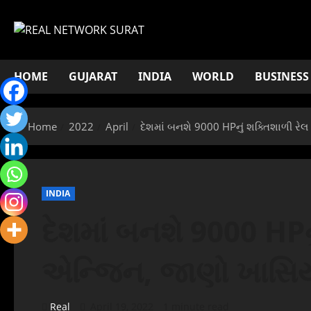
Skip
to
content
HOME
GUJARAT
INDIA
WORLD
BUSINESS
Home
2022
April
દેશમાં બનશે 9000 HPનું શક્તિશાળી ર
INDIA
દેશમાં બનશે 9000 HPન
એન્જિન, જાણો ખાસિ
Real
April 19, 2022
1 minute read