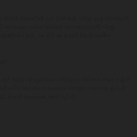
ના લોકોને રોજગારીની તકો ઉભી થશે. બીજી તરફ શક્તિશાળી
 તેથી માલસામાન ઓછા સમયમાં એક જગ્યાએથી બીજી
ાર્થીઓને થશે. આ રીતે આ ફેક્ટરી દેશની આર્થિક
ધારો
 ખાતે 9000 HP હાઈપાવર ઈલેક્ટ્રિક એન્જિન તૈયાર કર્યુ છે.
જેની સ્પીડ અને ક્ષમતા સામાન્ય એન્જીન કરતા વધુ હોય છે.
ેક્ટરી બનાવવામાં આવી રહી છે.