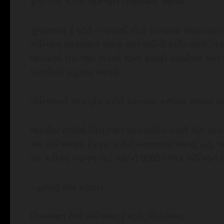
ફેક્ટરીમાં 1200 એન્જિન બનાવવામાં આવશે.
ગુજરાતમાં ફેક્ટરી લગાવાથી મોટી સંખ્યામાં આસપાસ
એન્જિન બનાવવાને કારણે માલગાડીની સ્પીડ વધશે.
જગ્યાએ લઈ જઈ શકાશે જેનો ફાયદો વેપારીઓ અને ધંધ
પ્રગતિમાં સહકાર આપશે.
એન્જિનને અપગ્રેડ કરીને ક્ષમતામાં કરવામાં આવ્યો વ
ભારતીય રેલ્વેએ ચિત્તરંજન લોકોમોટિવ વર્ક્સ કોલકાતા
આ એન્જિનમાં ફેરફાર કરીને બનાવવામાં આવ્યું હતું. 
આ કડીઓ આગળ લઈ જઈને 9000 HPના એન્જિન માટે ફ
– હાલનું રેલ્વે સ્ટેશન
ચિત્તરંજન રેલ્વે એન્જિન ફેક્ટરી, ચિત્તરંજન