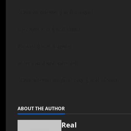
ડીઝલ રેલએન્જિન ફેક્ટરી વારાણસી
ઈન્ટિગ્રલ કોચ ફેક્ટરી ચેન્નાઈ
રેલ કોચ ફેક્ટરી કપૂરથલા
મોર્ડન કોચ ફેક્ટરી રાયબરેલી
ડીઝલ એન્જિન આધુનિકીકરણ ફેક્ટરી પટિયાલા
ABOUT THE AUTHOR
Real