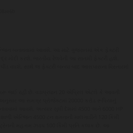
ન્જિન બનાવવામાં આવશે. આ માટે ગુજરાતમાં એક ફેક્ટરી
દ્ર મોદી કરશે. ભારતીય રેલવેની આ સાતમી ફેક્ટરી હશે.
ીડ વધશે. સાથે જ ફેક્ટરી બન્યા બાદ આસપાસના વિસ્તારમાં
ી શરૂ જઈ રહી છે. વડાપ્રધાન 20 એપ્રિલ એટલે કે આવતી
અનુસાર આ સમગ્ર પ્રોજેક્ટમાં 20000 કરોડ રૂપિયાનું
નાવવામાં આવશે. અત્યાર સુધી દેશમાં 4500 અને 6000 HP
િશાળી એન્જિન 4500 ટન ક્ષમતાની માલગાડીને 120 કિમી
 ટ્રેનની મહત્તમ ઝડપ 100 કિમી પ્રતિ કલાક છે. આ