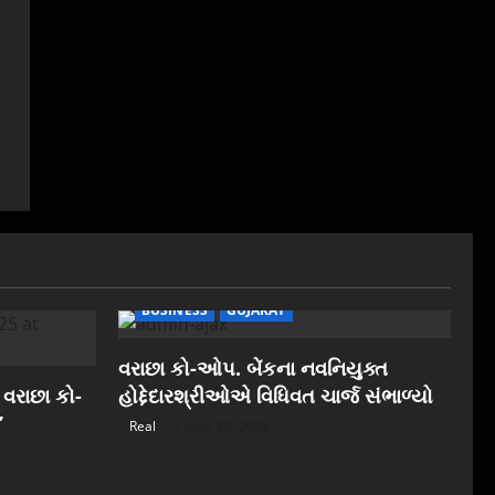
BUSINESS
GUJARAT
વરાછા કો-ઓપ. બેંકના નવનિયુક્ત
 વરાછા કો-
હોદ્દેદારશ્રીઓએ વિધિવત ચાર્જ સંભાળ્યો
”
Real
April 20, 2026