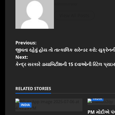
Administrator
View All Posts
P
Previous:
જીવતા રહેવું હોય તો તાત્કાલિક સરેન્ડર કરો: યુક્રેન
o
Next:
s
કેન્દ્ર સરકારે ડાયાબિટીશની 15 દવાઓની રિટેલ પ્રાઇસ
t
n
RELATED STORIES
a
INDIA
INDIA
v
PM મોદીએ પંબ