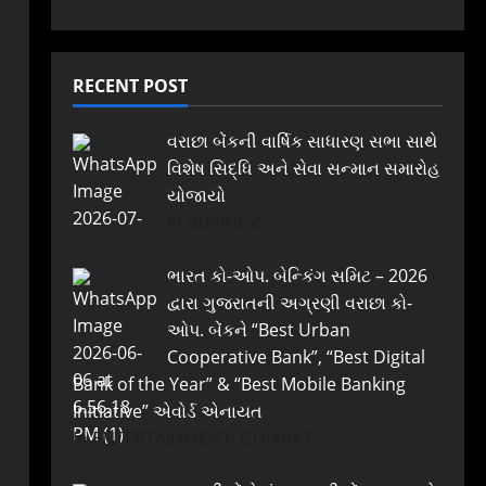
RECENT POST
વરાછા બેંકની વાર્ષિક સાધારણ સભા સાથે
વિશેષ સિદ્ધિ અને સેવા સન્માન સમારોહ
યોજાયો
In BUSINESS
ભારત કો-ઓપ. બેન્કિંગ સમિટ – 2026
દ્વારા ગુજરાતની અગ્રણી વરાછા કો-
ઓપ. બેંકને “Best Urban
Cooperative Bank”, “Best Digital
Bank of the Year” & “Best Mobile Banking
Initiative” એવોર્ડ એનાયત
In ENTERTAINMENT, GUJARAT