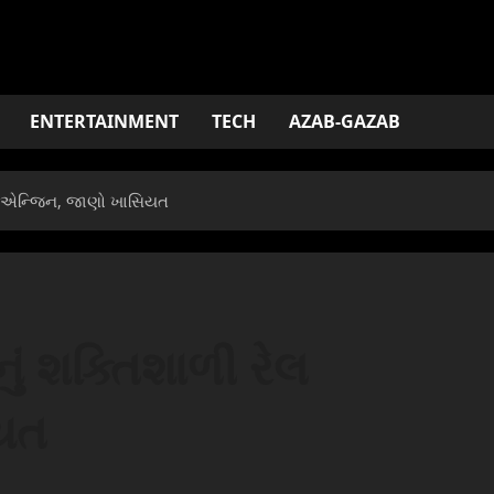
ENTERTAINMENT
TECH
AZAB-GAZAB
ેલ એન્જિન, જાણો ખાસિયત
ું શક્તિશાળી રેલ
યત