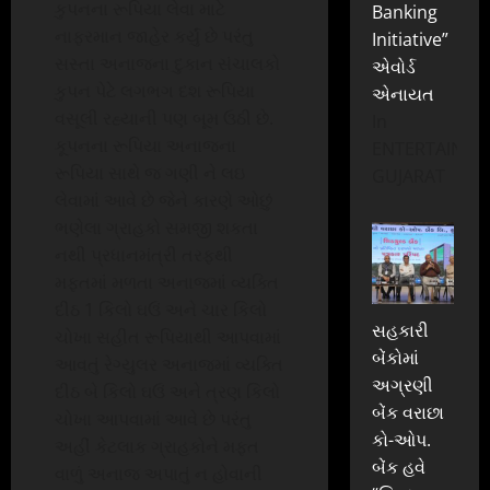
કુપનના રૂપિયા લેવા માટે
Banking
નાફરમાન જાહેર કર્યું છે પરંતુ
Initiative”
સસ્તા અનાજના દુકાન સંચાલકો
એવોર્ડ
કુપન પેટે લગભગ દશ રૂપિયા
એનાયત
વસૂલી રહ્યાની પણ બૂમ ઉઠી છે.
In
કૂપનના રૂપિયા અનાજના
ENTERTAINME
રૂપિયા સાથે જ ગણી ને લઇ
GUJARAT
લેવામાં આવે છે જેને કારણે ઓછું
ભણેલા ગ્રાહકો સમજી શકતા
નથી પ્રધાનમંત્રી તરફથી
મફતમાં મળતા અનાજમાં વ્યક્તિ
દીઠ 1 કિલો ઘઉં અને ચાર કિલો
સહકારી
ચોખા સહીત રૂપિયાથી આપવામાં
બેંકોમાં
આવતું રેગ્યુલર અનાજમાં વ્યક્તિ
અગ્રણી
દીઠ બે કિલો ઘઉં અને ત્રણ કિલો
બેંક વરાછા
ચોખા આપવામાં આવે છે પરંતુ
કો-ઓપ.
અહીં કેટલાક ગ્રાહકોને મફત
બેંક હવે
વાળું અનાજ અપાતું ન હોવાની