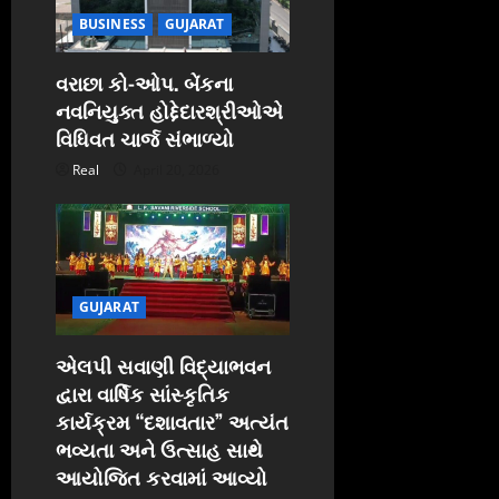
BUSINESS
GUJARAT
વરાછા કો-ઓપ. બેંકના
નવનિયુક્ત હોદ્દેદારશ્રીઓએ
વિધિવત ચાર્જ સંભાળ્યો
Real
April 20, 2026
GUJARAT
એલપી સવાણી વિદ્યાભવન
દ્વારા વાર્ષિક સાંસ્કૃતિક
કાર્યક્રમ “દશાવતાર” અત્યંત
ભવ્યતા અને ઉત્સાહ સાથે
આયોજિત કરવામાં આવ્યો