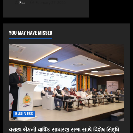
Real
February 27, 2026
YOU MAY HAVE MISSED
BUSINESS
વરાછા બેંકની વાર્ષિક સાધારણ સભા સાથે વિશેષ સિદ્ધિ