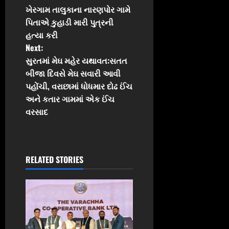
P
ખેરગામ તાલુકાના નારણપોર ગામે
o
પિતાએ કુહાડી મારી પુત્રની
હત્યા કરી
s
Next:
t
સુરતમાં મેઘ મહેર યથાવત:સતત
બીજા દિવસે મેઘ સવારી આવી
n
પહોંચી, વરાછામાં ધોધમાર દોઢ ઈંચ
અને કતાર ગામમાં એક ઈંચ
a
વરસાદ
v
i
RELATED STORIES
g
a
t