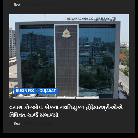
Real
May 25, 2026
BUSINESS
GUJARAT
વરાછા કો-ઓપ. બેંકના નવનિયુક્ત હોદ્દેદારશ્રીઓએ
વિધિવત ચાર્જ સંભાળ્યો
Real
April 20, 2026