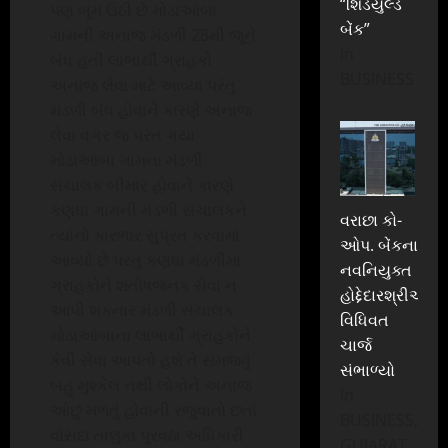
“શિડયુલ્ડ
પણ બૂમ ઉઠી છે મોડાઆંબા
બેંક”
ગામની અનાજ મંડળી 28મી જૂને
In
બંધ હતી લાભાર્થી ગ્રાહકો
BUSINESS
અનાજ લેવા માટે આવ્યા પરંતુ
મંડળી બંધ હોવાને કારણે અનાજ
લેવા વગર જ પરત ગયા
મોડાઆંબા ગામના મંડળી
સંચાલક બીમાર હોવાને કારણે
કણધા ગામની મંડળી સંચાલકને
વરાછા કો-
ત્યાંનો કારભાર સુપ્રત કરવામાં
ઓપ. બેંકના
આવ્યો છે પરંતુ કણધા મંડળીમાં
નવનિયુક્ત
ગ્રાહકોને શંતોષજનક સેવા ન
હોદ્દેદારશ્રીઓએ
આપી શકનાર મંડળી સંચાલક
વિધિવત
મોડાઆંબાના લાભાર્થી ગ્રાહકોને
ચાર્જ
કેવી સેવા આપતો હશે તે સમજવું
સંભાળ્યો
બહુ મુશ્કેલ નથી લોકોને અનાજ
In
ઓછું મળતું હોવાની રજુવાતો છતાં
BUSINESS,
વાંસદા તાલુકા પુરવઠા અધિકારી
GUJARAT