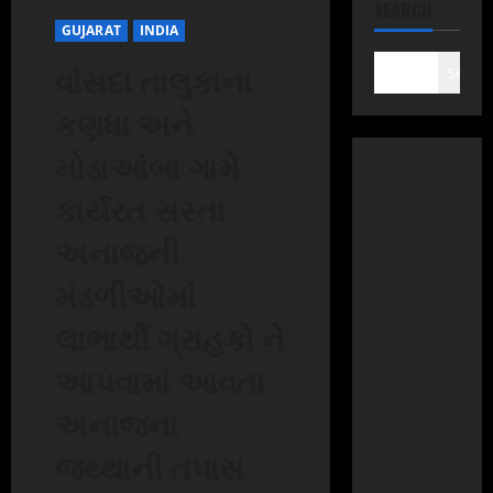
SEARCH
GUJARAT
INDIA
વાંસદા તાલુકાના
Search
કણધા અને
મોડાઆંબા ગામે
કાર્યરત સસ્તા
અનાજની
મંડળીઓમાં
લાભાર્થી ગ્રાહકો ને
આપવામાં આવતા
અનાજના
જથ્થાની તપાસ