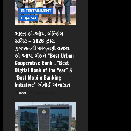
i
ENTERTAINMENT
o
GUJARAT
n
ભારત કો-ઓપ. બેન્કિંગ
સમિટ – 2026 દ્વારા
ગુજરાતની અગ્રણી વરાછા
કો-ઓપ. બેંકને “Best Urban
Cooperative Bank”, “Best
Digital Bank of the Year” &
“Best Mobile Banking
Initiative” એવોર્ડ એનાયત
Real
June 6, 2026