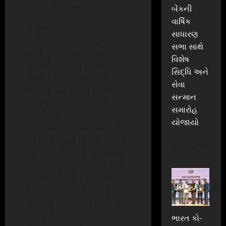
વલસાડ 29 (વિજય યાદવ )
બેંકની
વાર્ષિક
કાળા બજારીયાઓનું મુખ્ય મથક
સાધારણ
બની ગયેલ વાંસદા તાલુકામાં
સભા સાથે
સસ્તા અનાજના દુકાન સંચાલકો
વિશેષ
લાભાર્થી ગ્રહકોનું સરેઆમ
સિદ્ધિ અને
શોષણ કરી રહ્યા ની લાંબા
સેવા
સમયથી બૂમ ઉઠી છે સસ્તા
સન્માન
અનાજના દુકાન સંચાલકો
સમારોહ
ગરીબો માટે આવતા સરકારી
યોજાયો
અનાજમાં કટકી મારી મારવાડી
In
વેપારીઓને વેચી પોતાના ગાજવા
BUSINESS
ભરી રહ્યાની ઉઠેલી લોકબુમથી
વાંસદા તાલુકા પુરવઠા અધિકારી
વિરલ પટેલ સહીત નવસારી
જિલ્લા પુરવઠા અધિકારીની
કામગીરી સામે પ્રશ્નાર્થ ચિહ્નનો
લાગ્યા છે
ભારત કો-