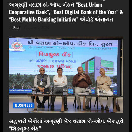
અગ્રણી વરાછા કો-ઓપ. બેંકને “Best Urban
Cooperative Bank”, “Best Digital Bank of the Year” &
“Best Mobile Banking Initiative” એવોર્ડ એનાયત
Real
June 6, 2026
BUSINESS
સહકારી બેંકોમાં અગ્રણી બેંક વરાછા કો-ઓપ. બેંક હવે
“શિડયુલ્ડ બેંક”