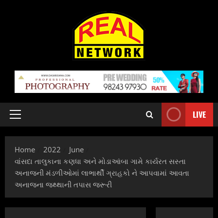
Skip
to
content
LIVE
Primary
Menu
Home
2022
June
વાંસદા તાલુકાના કણધા અને મોડાઆંબા ગામે કાર્યરત સસ્તા
અનાજની મંડળીઓમાં લાભાર્થી ગ્રાહકો ને આપવામાં આવતા
અનાજના જથ્થાની તપાસ જરૂરી