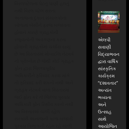
વિરલપટેલના પેટનું પાણી હલતું
નથી વિરલ પટેલ સસ્તા
અનાજના દુકાન સંચાલકોના
ખોળામાં બેસીને ફરજ બજાવતા
હોવાને કારણે ગ્રાહકોની
રજુવાતોની અવગણના કરતા
એલપી
હોવાની ગ્રાહકોમાં ચર્ચાય રહ્યું
સવાણી
છે આ વિસ્તારમાં મોબાઈલ નેટવર્ક
વિદ્યાભવન
નો પ્રોબ્લેમ છે જેથી કોઈ ગ્રાહક
દ્વારા વાર્ષિક
ફોન દ્વારા જિલ્લાપૂર્વઠા
સાંસ્કૃતિક
અધિકારીને ફરિયાદ કરવા માંગે
કાર્યક્રમ
તો ફરિયાદ કરી શકતો નથી અને
“દશાવતાર”
ગ્રાહક નેટવર્ક વાળા વિસ્તારમાં
અત્યંત
જઈ ફોન કરે તો જિલ્લા પુરવઠા
ભવ્યતા
અધિકારી ફોન રિસીવ કરતો નથી
અને
આ વિસ્તારમાં ચાલી રહેલ
ઉત્સાહ
સરકારી અનાજની કાળા બજારી
સાથે
પુરવઠા વિભાગની રહેમ રહે ચાલી
આયોજિત