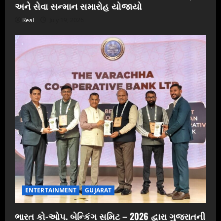
અને સેવા સન્માન સમારોહ યોજાયો
Real
July 19, 2026
ENTERTAINMENT
GUJARAT
ભારત કો-ઓપ. બેન્કિંગ સમિટ – 2026 દ્વારા ગુજરાતની