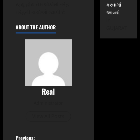
રહ્યું હોય તેમ લોકોમાં તરેહ
કરવામાં
તરેહની ચર્ચાઓ વ્યાપી છે
આવ્યો
In
ABOUT THE AUTHOR
GUJARAT
Real
Administrator
View All Posts
Previous: