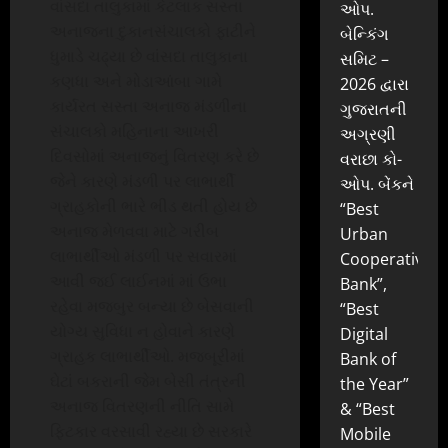
વાંસદા તાલુકામાં કેટલાક સસ્તા
ઓપ.
અનાજના દુકાનસંચાલકો ફાટીને
બેન્કિંગ
ધુમાડે ચઢ્યા છે વાંસદા તાલુકાના
સમિટ –
કણધા અને મોડાઆંબા ગામે
2026 દ્વારા
કાર્યરત સસ્તા અનાજ મંડળીના
ગુજરાતની
સંચાલકો મહિનાના આખરી
અગ્રણી
દિવસોમાં અનાજનું વિતરણ કરે છે
વરાછા કો-
જેને કારણે મંડળી પર લાભાર્થી
ઓપ. બેંકને
ગ્રાહકોની ભારે ભીડ થતી હોય છે
“Best
અનાજ મેળવવા માટે ગરીબ
Urban
લાભાર્થીઓ મંડળી પર સવારમાં
Cooperative
આવી જઈ લાઈનમાં માં ઉભા
Bank”,
રહેવા મજબુર બન્યા છે બેસવાની
“Best
યોગ્ય સુવિધા ન હોવાને કારણે
Digital
ગ્રાહક લાભાર્થીઓ. મજબૂરીમાં
Bank of
ઘેટાં બકરાની જેમ બેસી તંત્રની
the Year”
અનાજ વિતરણની નીતિ સામે
& “Best
ફિટકાર વરસાવી રહ્યા છે સરકારે
Mobile