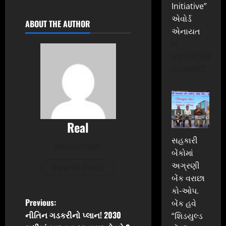
Initiative”
એવોર્ડ
ABOUT THE AUTHOR
એનાયત
In
ENTERTAINME
GUJARAT
Real
સહકારી
Administrator
બેંકોમાં
અગ્રણી
View All Posts
બેંક વરાછા
કો-ઓપ.
P
Previous:
બેંક હવે
નીતિન ગડકરીનો પ્લાન! 2030
“શિડયુલ્ડ