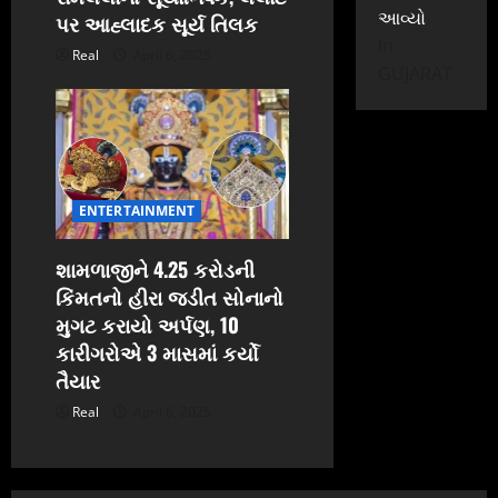
આવ્યો
પર આહ્લાદક સૂર્ય તિલક
In
Real
April 6, 2025
GUJARAT
ENTERTAINMENT
શામળાજીને 4.25 કરોડની
કિંમતનો હીરા જડીત સોનાનો
મુગટ કરાયો અર્પણ, 10
કારીગરોએ 3 માસમાં કર્યો
તૈયાર
Real
April 6, 2025