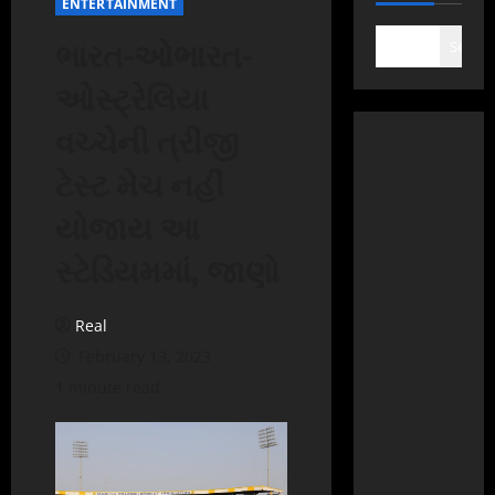
ENTERTAINMENT
ભારત-ઓભારત-
Search
ઓસ્ટ્રેલિયા
વચ્ચેની ત્રીજી
ટેસ્ટ મેચ નહીં
યોજાય આ
સ્ટેડિયમમાં, જાણો
Real
February 13, 2023
1 minute read