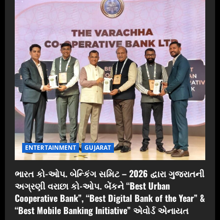
ENTERTAINMENT
GUJARAT
ભારત કો-ઓપ. બેન્કિંગ સમિટ – 2026 દ્વારા ગુજરાતની
અગ્રણી વરાછા કો-ઓપ. બેંકને “Best Urban
Cooperative Bank”, “Best Digital Bank of the Year” &
“Best Mobile Banking Initiative” એવોર્ડ એનાયત