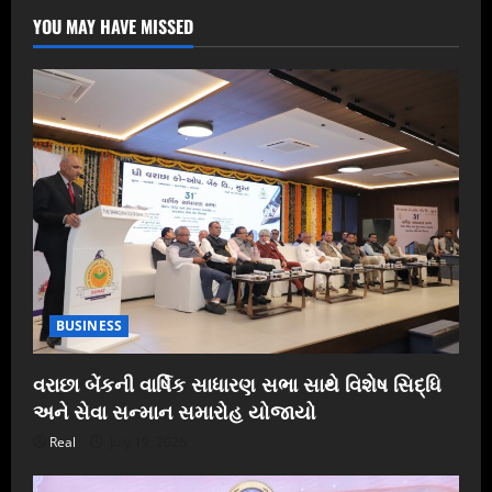
YOU MAY HAVE MISSED
BUSINESS
વરાછા બેંકની વાર્ષિક સાધારણ સભા સાથે વિશેષ સિદ્ધિ
અને સેવા સન્માન સમારોહ યોજાયો
Real
July 19, 2026