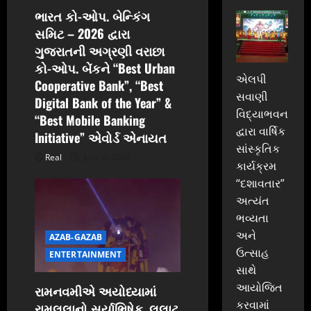
o
ભારત કો-ઓપ. બેન્કિંગ
સમિટ – 2026 દ્વારા
n
ગુજરાતની અગ્રણી વરાછા
કો-ઓપ. બેંકને “Best Urban
એલપી
Cooperative Bank”, “Best
સવાણી
Digital Bank of the Year” &
વિદ્યાભવન
“Best Mobile Banking
દ્વારા વાર્ષિક
Initiative” એવોર્ડ એનાયત
સાંસ્કૃતિક
Real
June 6, 2026
કાર્યક્રમ
“દશાવતાર”
અત્યંત
ભવ્યતા
અને
AZAB-GAZAB
ઉત્સાહ
ENTERTAINMENT
સાથે
આયોજિત
રામનવમીએ અયોધ્યામાં
કરવામાં
રામલલાનો સૂર્યાભિષેક, લલાટ