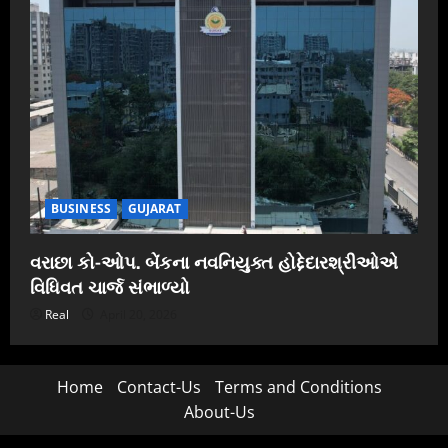
BUSINESS
GUJARAT
વરાછા કો-ઓપ. બેંકના નવનિયુક્ત હોદ્દેદારશ્રીઓએ
વિધિવત ચાર્જ સંભાળ્યો
Real
April 20, 2026
Home
Contact-Us
Terms and Conditions
About-Us