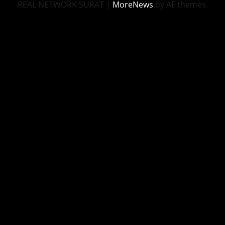
REAL NETWORK SURAT
|
MoreNews
by AF themes.