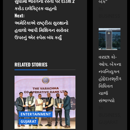
o
સુધીમાં ભારતના રસ્તા પર દોડશે 2
બેંક”
કરોડ ઇલેક્ટ્રિક વાહનો
In
s
Next:
BUSINESS
t
અમેરિકાએ રાષ્ટ્રીય સુરક્ષાનો
હવાલો આપી મિશિગન સરોવર
n
ઉપરનું એર સ્પેસ બંધ કર્યું
a
વરાછા કો-
v
RELATED STORIES
ઓપ. બેંકના
i
નવનિયુક્ત
હોદ્દેદારશ્રીઓએ
g
વિધિવત
ચાર્જ
a
સંભાળ્યો
t
In
BUSINESS,
ENTERTAINMENT
i
GUJARAT
GUJARAT