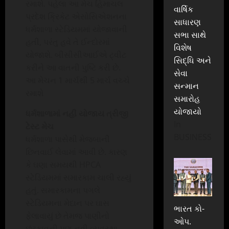
રમાશે. પહેલા આ મેચ હિમાચલ
વાર્ષિક
પ્રદેશ ક્રિકેટ એસોસિએશનના
સાધારણ
ધર્મશાળા સ્ટેડિયમમાં યોજાવાની
સભા સાથે
હતી, પરંતુ હવે તે ઈન્દોરમાં
વિશેષ
યોજાશે. બીસીસીઆઈએ ટ્વીટ
સિદ્ધિ અને
કરીને આ વાતની પુષ્ટિ કરી છે.
સેવા
આ મેચન 1 માર્ચથી 5 માર્ચ વચ્ચે
સન્માન
રમાશે
સમારોહ
યોજાયો
ધર્મશાળામાં નહીં યોજાય ત્રીજી
In
ટેસ્ટ મેચ
BUSINESS
ધર્મશાળા પાસેથી મેજબાની
છિનવાઈ લેવામાં આવી છે. કારણ
કે ઘણા સમયથી HPCA
સ્ટેડિયમમાં સમારકામ ચાલી રહ્યું
હતું. સમારકામના પગલે
સ્ટેડિયમના મેદાન પર ઘાસ
ભારત કો-
ફેલાવાયું છે તેમજ પાણીનો
ઓપ.
છંટકાવની પણ નવી વ્યવસ્થા