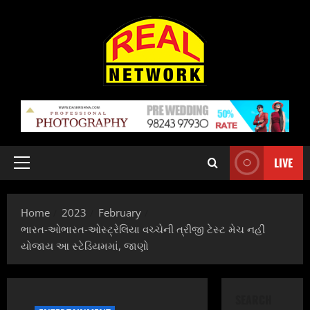
Skip
to
content
LIVE
Primary
Menu
Home
2023
February
ભારત-ઓભારત-ઓસ્ટ્રેલિયા વચ્ચેની ત્રીજી ટેસ્ટ મેચ નહીં
યોજાય આ સ્ટેડિયમમાં, જાણો
SEARCH