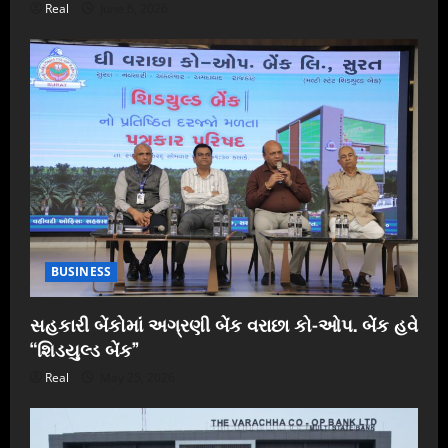
Real
June 6, 2026
BUSINESS
સહકારી બેંકોમાં અગ્રણી બેંક વરાછા કો-ઓપ. બેંક હવે
“શિડયુલ્ડ બેંક”
Real
May 25, 2026