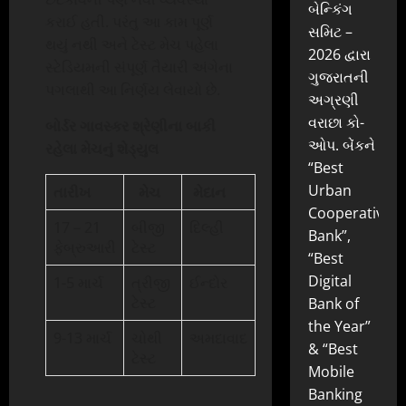
બેન્કિંગ
કરાઈ હતી. પરંતુ આ કામ પૂર્ણ
સમિટ –
થયું નથી અને ટેસ્ટ મેચ પહેલા
2026 દ્વારા
સ્ટેડિયમની સંપૂર્ણ તૈયારી અંગેના
ગુજરાતની
પગલાથી આ નિર્ણય લેવાયો છે.
અગ્રણી
વરાછા કો-
બોર્ડર ગાવસ્કર શ્રેણીના બાકી
ઓપ. બેંકને
રહેલા મેચનું શેડ્યુલ
“Best
Urban
તારીખ
મેચ
મેદાન
Cooperative
17 – 21
બીજી
દિલ્હી
Bank”,
ફેબ્રુઆરી
ટેસ્ટ
“Best
Digital
1-5 માર્ચ
ત્રીજી
ઈન્દોર
ટેસ્ટ
Bank of
the Year”
9-13 માર્ચ
ચોથી
અમદાવાદ
& “Best
ટેસ્ટ
Mobile
Banking