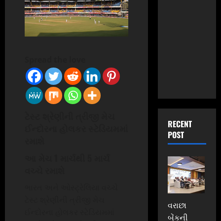
Spread the love
ટેસ્ટ શ્રેણીની ત્રીજી મેચ
RECENT
ઈન્દોરના હોલકર સ્ટેડિયમમાં
POST
રમાશે
આ મેચ 1 માર્ચથી 5 માર્ચ
વચ્ચે રમાશે
ભારત અને ઓસ્ટ્રેલિયા વચ્ચે
ટેસ્ટ શ્રેણીની ત્રીજી મેચ
વરાછા
ઈન્દોરના હોલકર સ્ટેડિયમમાં
બેંકની