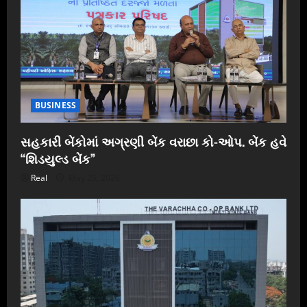
BUSINESS
સહકારી બેંકોમાં અગ્રણી બેંક વરાછા કો-ઓપ. બેંક હવે
“શિડયુલ્ડ બેંક”
Real
May 25, 2026