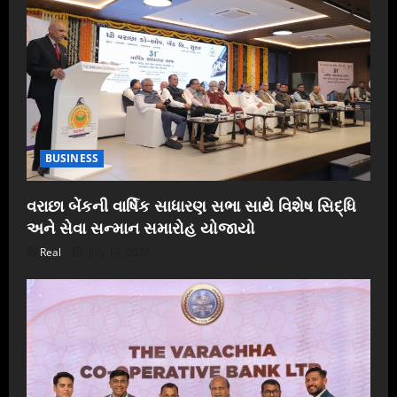
BUSINESS
વરાછા બેંકની વાર્ષિક સાધારણ સભા સાથે વિશેષ સિદ્ધિ
અને સેવા સન્માન સમારોહ યોજાયો
Real
July 19, 2026