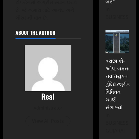
બેંક”
ટોપ-ટેનમાં અગ્રીમ સ્થાન ધરાવે
In
છે. જે અમારા માટે આનંદ અને
BUSINESS
ગૌરવ ની વાત છે.
ABOUT THE AUTHOR
વરાછા કો-
ઓપ. બેંકના
નવનિયુક્ત
હોદ્દેદારશ્રીઓએ
વિધિવત
Real
ચાર્જ
સંભાળ્યો
Administrator
In
View All Posts
BUSINESS,
GUJARAT