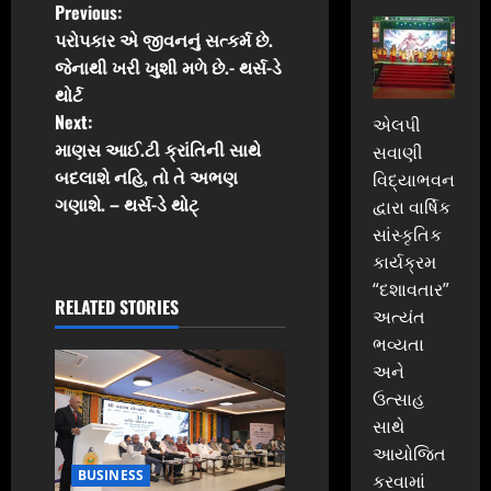
P
Previous:
પરોપકાર એ જીવનનું સત્કર્મ છે.
o
જેનાથી ખરી ખુશી મળે છે.- થર્સ-ડે
થોર્ટ
s
Next:
એલપી
t
માણસ આઈ.ટી ક્રાંતિની સાથે
સવાણી
બદલાશે નહિ, તો તે અભણ
વિદ્યાભવન
n
ગણાશે. – થર્સ-ડે થોટ્
દ્વારા વાર્ષિક
સાંસ્કૃતિક
a
કાર્યક્રમ
v
“દશાવતાર”
RELATED STORIES
અત્યંત
i
ભવ્યતા
અને
g
ઉત્સાહ
a
સાથે
આયોજિત
t
BUSINESS
કરવામાં