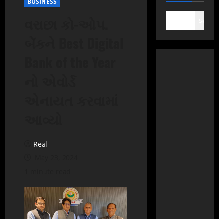
BUSINESS
વરાછા કો-ઓપ.
Search
બેંકને Best Digital
Bank of the Year
નો એવોર્ડ
એનાયત કરવામાં
આવ્યો
Real
May 23, 2024
1 minute read