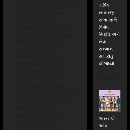
વાર્ષિક
પ્લેટફોર્મ પર ગ્રાહકોને ખૂબ સારી
સાધારણ
સેવા પૂરી પાડે છે તેમજ સાબર
સભા સાથે
ફ્રોડ માટે પણ Quick
વિશેષ
Responsive માળખું કાર્યરત છે.
સિદ્ધિ અને
જેના માટે “Best Digital Bank
સેવા
of the Year” તેમજ બેંકના
સન્માન
AGM – ITશ્રી પરેશભાઈ
સમારોહ
કેલાવાલાને “Best Chief
યોજાયો
Information Security
In
Officer (CISO)” નો એવોર્ડ
BUSINESS
ભારત સરકારના સંચાર
મંત્રાલયનાં ડેપ્યુટી ડિરેક્ટર
જનરલશ્રી સુમનેશ જોશી તેમજ
નેશનલ ફેડરેશન ઓફ અર્બન કો-
ઓપ બેંક્સ એન્ડ ક્રેડિટ
સોસાયટીઝ લિ. (NAFCUB),
ભારત કો-
દિલ્હીનાં પ્રેસિડેન્ટશ્રી
ઓપ.
લક્ષ્મીદાસના હસ્તે એનાયત