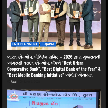
ENTERTAINMENT
GUJARAT
ભારત કો-ઓપ. બેન્કિંગ સમિટ – 2026 દ્વારા ગુજરાતની
અગ્રણી વરાછા કો-ઓપ. બેંકને “Best Urban
Cooperative Bank”, “Best Digital Bank of the Year” &
“Best Mobile Banking Initiative” એવોર્ડ એનાયત
Real
June 6, 2026