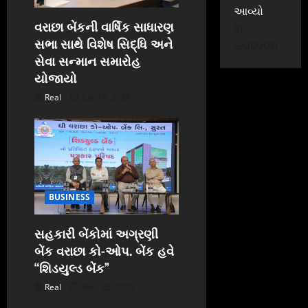
આવ્યો
i
વરાછા બેંકની વાર્ષિક સાધારણ
In
સભા સાથે વિશેષ સિદ્ધિ અને
o
GUJARAT
સેવા સન્માન સમારોહ
n
યોજાયો
Real
July 19, 2026
BUSINESS
સહકારી બેંકોમાં અગ્રણી
બેંક વરાછા કો-ઓપ. બેંક હવે
“શિડયુલ્ડ બેંક”
Real
May 25, 2026