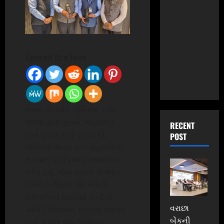
Spread the love
ભારત કો-ઓપ. બેન્કિંગ સમિટ
૨૦૨૪ દ્વારા મુંબઈ, મહારાષ્ટ્ર
RECENT
ખાતે ફાઇવ સ્ટાર હોટલ ધી
POST
લલિતમાં ભારત રત્ન સહકારિતા
સન્માન કાર્યક્રમનું આયોજન
કરેલ હતું. જેમાં વરાછા કો-ઓપ.
બેંકને ડિજિટલ બેન્કિંગની
ઉપલબ્ધિને ધ્યાનમાં રાખી બે
વરાછા
એવોર્ડ એનાયત કરવામાં આવ્યા
બેંકની
હતા. વરાછા બેંક ડિજિટલ