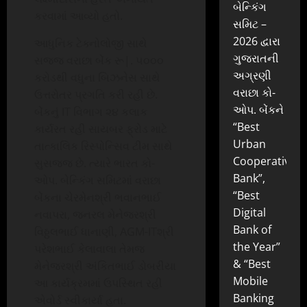
બેન્કિંગ
કરવામાં આવ્યો હતો.
સમિટ –
2026 દ્વારા
આધુનિક ટેક્નોલોજી સાથે
ગુજરાતની
સજ્જ વરાછા બેંક રૂ|. ૫૦૦૦
અગ્રણી
કરોડથી વધુના બિઝનેસ સાથે
વરાછા કો-
ઉત્તરોતર પ્રગતિ કરી રહી છે.
ઓપ. બેંકને
બેંકનું IT વિભાગ ૨૪ કલાક
“Best
કાર્યરત રહી સાયબર ફ્રોડ માટે
Urban
તાત્કાલિક રિસ્પોન્સિવ ટીમ સાથે
Cooperative
સુસજ્જ છે. ત્યારે ભારત કો-
Bank”,
ઓપ. બેન્કિંગ સમિટમાં વરાછા
“Best
બેંકના ચેરમેનશ્રી ભવાનભાઈ
Digital
નવાપરા, જનરલ મેનેજરશ્રી
Bank of
વિઠ્ઠલભાઈ ધાનાણી, AGM-ITશ્રી
the Year”
પરેશભાઈ કેલાવાલા તેમજ
& “Best
મેનેજરશ્રી અંકિતભાઈ ડોબરીયા
Mobile
આ કાર્યક્રમમાં ઉપસ્થિત રહી
Banking
એવોર્ડ સ્વીકાર્યા હતા.