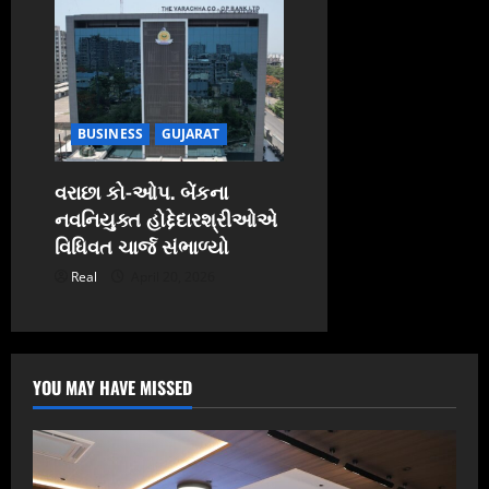
BUSINESS
GUJARAT
વરાછા કો-ઓપ. બેંકના
નવનિયુક્ત હોદ્દેદારશ્રીઓએ
વિધિવત ચાર્જ સંભાળ્યો
Real
April 20, 2026
YOU MAY HAVE MISSED