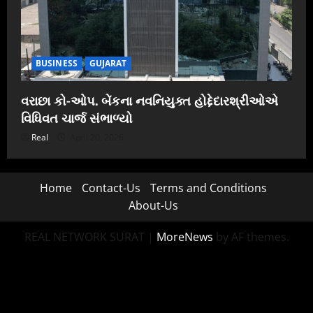
BUSINESS
GUJARAT
વરાછા કો-ઓપ. બેંકના નવનિયુક્ત હોદ્દેદારશ્રીઓએ
વિધિવત ચાર્જ સંભાળ્યો
Real
April 20, 2026
Home
Contact-Us
Terms and Conditions
About-Us
REAL NETWORK SURAT
|
MoreNews
by AF themes.