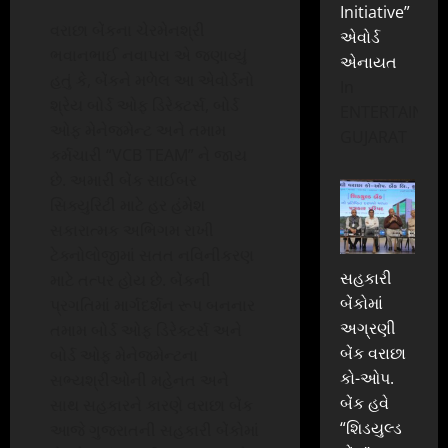
Initiative”
વરાછા બેંકના ચેરમેનશ્રી
એવોર્ડ
ભવાનભાઈ નવાપરા એ જણાવ્યું
એનાયત
હતું કે, બેંકને મળેલ આ એવોર્ડનો
In
શ્રેય બોર્ડ ઓફ ડિરેક્ટર્સ, બોર્ડ
ENTERTAINME
ઓફ મેનેજમેન્ટ અને તમામ
GUJARAT
કર્મચારી “VCB TEAM” ને જાય
છે. અમારી બેંક સાઈબર
સિક્યુરિટી માટે હર હંમેશ
સકારાત્મક અભિગમ રાખી
ટેક્નોલોજીમાં સતત નવિનીકરણ
સહકારી
માટે તત્પર હોય છે. બેંકની
બેંકોમાં
પ્રગતિમાં માર્ગદર્શન રૂપ બનનાર
અગ્રણી
તમામ બોર્ડ ઓફ ડિરેક્ટર્સ અને
બેંક વરાછા
બોર્ડ ઓફ મેનેજમેન્ટના
કો-ઓપ.
સભ્યશ્રીઓની મહેનત અને
બેંક હવે
સાથ સહકારને કારણે વરાછા બેંક
“શિડયુલ્ડ
આજે ગુજરાતની સહકારી બેંકોમાં