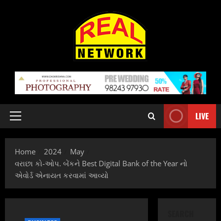
Skip
to
content
LIVE
Primary
Menu
Home
2024
May
વરાછા કો-ઓપ. બેંકને Best Digital Bank of the Year નો
એવોર્ડ એનાયત કરવામાં આવ્યો
SEARCH