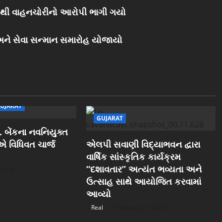
ાંથી વાહનચોરીનો આરોપી ભાગી ગયો
િ અને સેવા સન્માન સમારોહ યોજાયો
UJARAT
GUJARAT
 બેંકના નવનિયુક્ત
ઓએ વિધિવત ચાર્જ
એલપી સવાણી વિદ્યાભવન દ્વારા
વાર્ષિક સાંસ્કૃતિક કાર્યક્રમ
“દશાવતાર” અત્યંત ભવ્યતા અને
, 2026
ઉત્સાહ સાથે આયોજિત કરવામાં
આવ્યો
Real
February 27, 2026