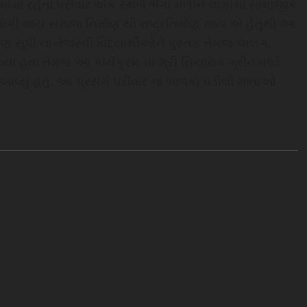
ાં રહેતા પરીવાર એક સ્થળે ભેગા મળીને લોકોમા સામાજીક
ગી થાય સમાજ નિર્માણ થી રાષ્ટ્રનિર્માણ થાય એ હેતુથી આ
રણ સુધી ના તેજસ્વી વિદ્યાર્થીઓને પુસ્તક તેમજ અલગ,
હતા તેમજ આ કાર્યક્રમ મા શ્રી સિયારામ ગ્રીન વર્લ્ડ
ામાં આવ્યું હતું. આ પ્રસંગે પરીવાર ના બાળકો વડીલો માતાઓ