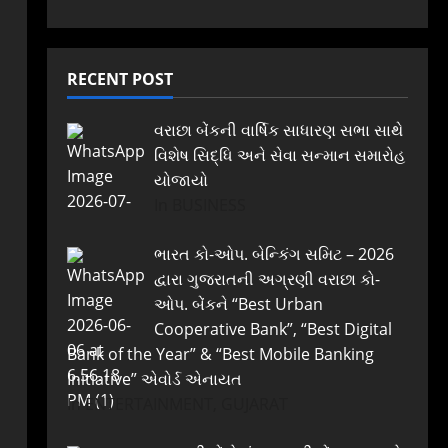
RECENT POST
વરાછા બેંકની વાર્ષિક સાધારણ સભા સાથે
વિશેષ સિદ્ધિ અને સેવા સન્માન સમારોહ
યોજાયો
In BUSINESS
ભારત કો-ઓપ. બેન્કિંગ સમિટ – 2026
દ્વારા ગુજરાતની અગ્રણી વરાછા કો-
ઓપ. બેંકને “Best Urban
Cooperative Bank”, “Best Digital
Bank of the Year” & “Best Mobile Banking
Initiative” એવોર્ડ એનાયત
In ENTERTAINMENT, GUJARAT