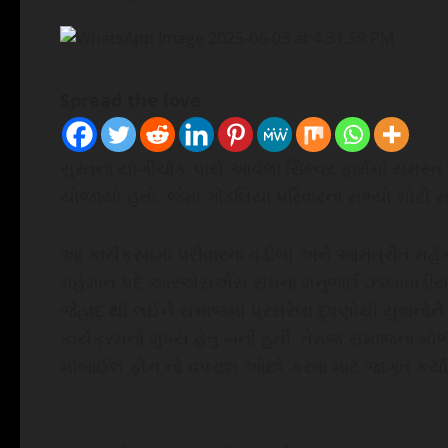
Spread the love
સુરતના યોગીચોક પાસે આવેલા સિલ્વર ફાર્મમાં સમસ્ત
યોજાયો હતો. જેમાં ગોંડલિયા પરિવારના સભ્યો મોટી સં
આ કાર્યક્રમમાં પરીવારના વડીલો અને આમંત્રીત મહેમાન
મહેમાન પદે આરએસએસ સંઘના મનુભાઈ ઝાલાવાડીયાએ હ
જેહાદ થી લઈને સમાજમાં પ્રસરેલા દુષણોથી યુવાન
કાર્યક્રમનો મુખ્ય હેતુ બની હતી. તેમજ સમાજના મો
મોબાઈલ ફોન નો વપરાશ ઓછો કરવા માટે જાગૃત કર્યા