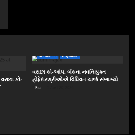
BUSINESS
GUJARAT
વરાછા કો-ઓપ. બેંકના નવનિયુક્ત
 વરાછા કો-
હોદ્દેદારશ્રીઓએ વિધિવત ચાર્જ સંભાળ્યો
”
Real
April 20, 2026