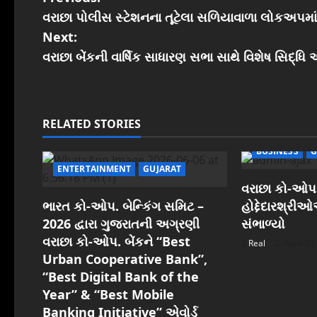
P
વરાછા પોલીસ સ્ટેશનના તૂટેલા સળિયાવાળા લોકઅપમ
o
Next:
s
વરાછા બેંકની વાર્ષિક સાધારણ સભા સાથે વિશેષ સિદ્ધ
t
n
RELATED STORIES
a
BUSINESS
G
ENTERTAINMENT
GUJARAT
v
વરાછા કો-ઓપ.
i
ભારત કો-ઓપ. બેન્કિંગ સમિટ –
હોદ્દેદારશ્રી
2026 દ્વારા ગુજરાતની અગ્રણી
સંભાળ્યો
g
વરાછા કો-ઓપ. બેંકને “Best
Real
April 20
Urban Cooperative Bank”,
a
“Best Digital Bank of the
t
Year” & “Best Mobile
Banking Initiative” એવોર્ડ