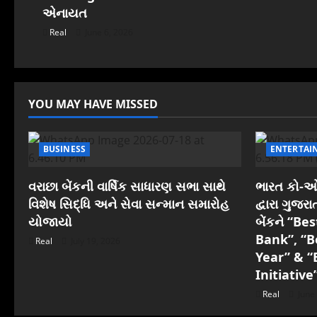
i
એનાયત
o
Real
June 6, 2026
n
YOU MAY HAVE MISSED
BUSINESS
ENTERTAI
વરાછા બેંકની વાર્ષિક સાધારણ સભા સાથે
ભારત કો-ઓપ
વિશેષ સિદ્ધિ અને સેવા સન્માન સમારોહ
દ્વારા ગુજ
યોજાયો
બેંકને “B
Bank”, “B
Real
July 19, 2026
Year” & “
Initiative
Real
June 