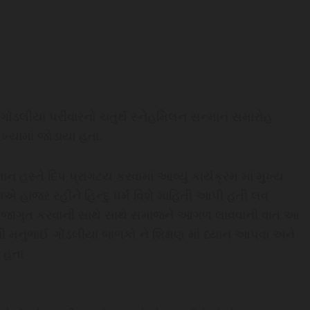
 ગોંડલીયા પરીવારનો ચતુર્થ સ્નેહમિલન સન્માન સમારોહ
ખ્યામાં જોડાયા હતા.
 હસ્તે દિપ પ્રાગટય કરવામાં આવ્યું કાર્યક્રમ માં મુખ્ય
ાજર રહીને હિન્દુ ધર્મ વિશે માહિતી આપી હતી લવ
ોને જાગૃત કરવાની સાથે સાથે સમાજને આગળ લાવવાની વાત આ
ભી મનુભાઈ ગોંડલીયા બાળકો ને શિક્ષણ માં ધ્યાન આપવા અને
 હતા