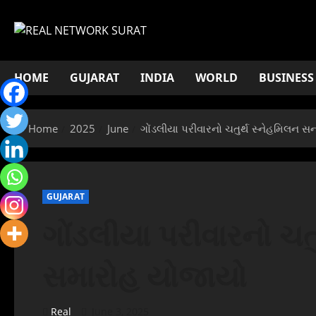
Skip
to
content
HOME
GUJARAT
INDIA
WORLD
BUSINESS
Home
2025
June
ગોંડલીયા પરીવારનો ચતુર્થ સ્નેહમિલન 
GUJARAT
ગોંડલીયા પરીવારનો ચત
સમારોહ યોજાયો
Real
June 3, 2025