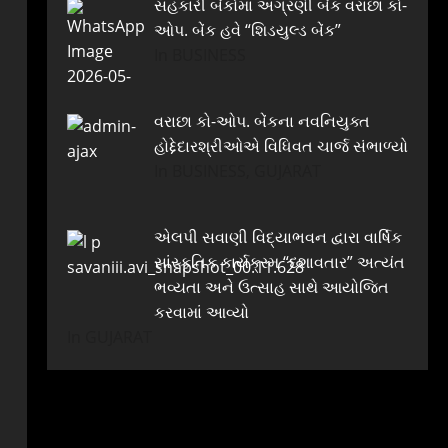
સહકારી બેંકોમાં અગ્રણી બેંક વરાછા કો-
ઓપ. બેંક હવે “શિડયુલ્ડ બેંક”
In BUSINESS
વરાછા કો-ઓપ. બેંકના નવનિયુક્ત
હોદ્દેદારશ્રીઓએ વિધિવત ચાર્જ સંભાળ્યો
In BUSINESS, GUJARAT
એલપી સવાણી વિદ્યાભવન દ્વારા વાર્ષિક
સાંસ્કૃતિક કાર્યક્રમ “દશાવતાર” અત્યંત
ભવ્યતા અને ઉત્સાહ સાથે આયોજિત
કરવામાં આવ્યો
In GUJARAT