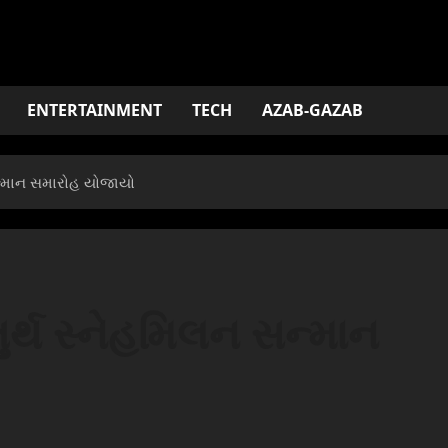
ENTERTAINMENT
TECH
AZAB-GAZAB
સન્માન સમારોહ યોજાયો
ુર્થ સ્નેહમિલન સન્માન