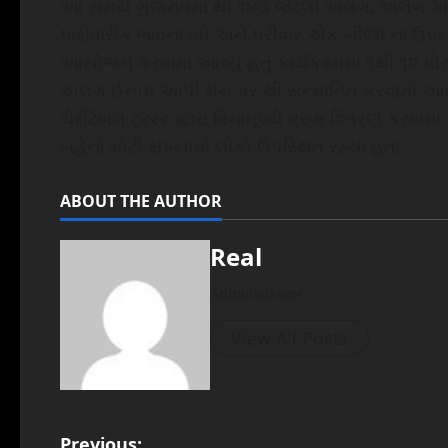
આ સમયે ગુજરાતમાં થી ૧૪૩ જેટલા અલગ, અલગ ગામોમ
પારીવારીક ભાવના વધે અને પરીવાર એક બીજા ના ઉપયો
આયોજન કરવામાં આવ્યું હતું કાર્યક્રમમાં ૧થી ૧૨ ધો
અલગ ઈનામ આપી મંચ પર થી સન્માનિત કરવામાં આવ્યા 
ચેરીટેબલ ટ્રસ્ટ દ્વારા વિનામૂલ્યે વ્રુક્ષ વિતરણ કરવ
બહેનો મોટી સંખ્યામાં લોકો ઉપસ્થિત રહ્યા હતા
ABOUT THE AUTHOR
Real
Administrator
View All Posts
Previous: