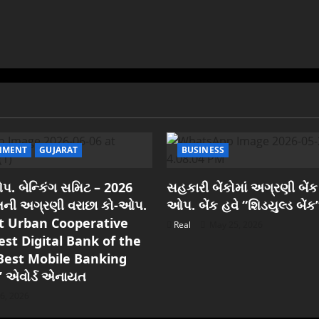
NMENT
GUJARAT
BUSINESS
. બેન્કિંગ સમિટ – 2026
સહકારી બેંકોમાં અગ્રણી બેંક
રાતની અગ્રણી વરાછા કો-ઓપ.
ઓપ. બેંક હવે “શિડયુલ્ડ બેંક
est Urban Cooperative
Real
May 25, 2026
est Digital Bank of the
Best Mobile Banking
” એવોર્ડ એનાયત
6, 2026