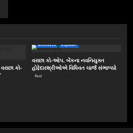
BUSINESS
GUJARAT
વરાછા કો-ઓપ. બેંકના નવનિયુક્ત
 વરાછા કો-
હોદ્દેદારશ્રીઓએ વિધિવત ચાર્જ સંભાળ્યો
”
Real
April 20, 2026