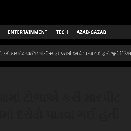
ENTERTAINMENT
TECH
AZAB-GAZAB
કરી મારપીટ ચાઈલ્ડ પોર્નોગ્રાફી કેસમાં દરોડો પાડવા ગઈ હતી જુવો વિડિ
ામાં ટોળાએ કરી મારપીટ
ેસમાં દરોડો પાડવા ગઈ હતી