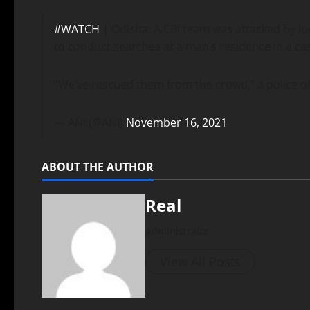
#WATCH
| Odisha: A CBI team was attacked by loc
to conduct searches at a man’s residence in a cas
“We’ve rescued them from the crowd,” a police of
— ANI (@ANI)
November 16, 2021
ABOUT THE AUTHOR
Real
Administrator
View All Posts