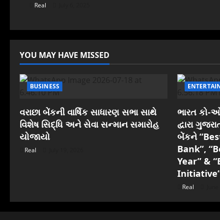
t
Real
July 6, 2025
i
o
YOU MAY HAVE MISSED
n
BUSINESS
ENTERTAI
વરાછા બેંકની વાર્ષિક સાધારણ સભા સાથે
ભારત કો-ઓપ
વિશેષ સિદ્ધિ અને સેવા સન્માન સમારોહ
દ્વારા ગુજ
યોજાયો
બેંકને “B
Bank”, “B
Real
July 19, 2026
Year” & “
Initiative
Real
June 