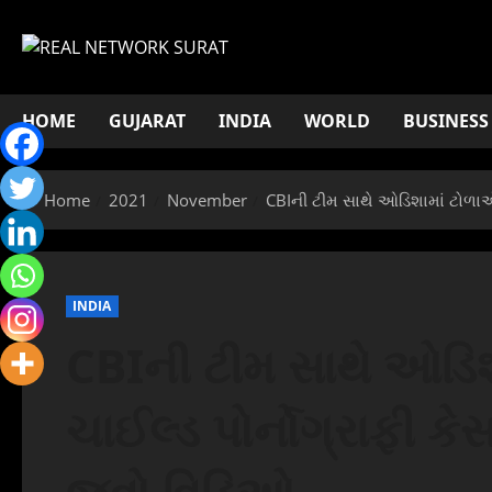
Skip
to
content
HOME
GUJARAT
INDIA
WORLD
BUSINESS
Home
2021
November
CBIની ટીમ સાથે ઓડિશામાં ટોળાએ 
INDIA
CBIની ટીમ સાથે ઓડિશ
ચાઈલ્ડ પોર્નોગ્રાફી ક