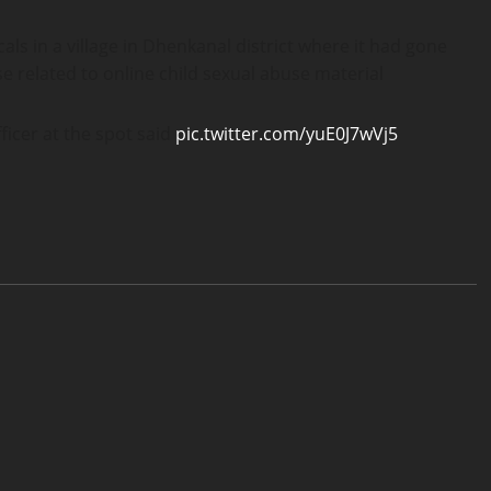
als in a village in Dhenkanal district where it had gone
e related to online child sexual abuse material
ficer at the spot said
pic.twitter.com/yuE0J7wVj5