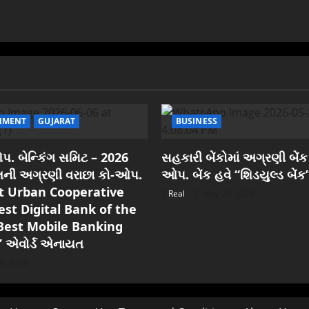
NMENT
GUJARAT
BUSINESS
. બેન્કિંગ સમિટ – 2026
સહકારી બેંકોમાં અગ્રણી બેંક
રાતની અગ્રણી વરાછા કો-ઓપ.
ઓપ. બેંક હવે “શિડયુલ્ડ બેંક
est Urban Cooperative
Real
May 25, 2026
est Digital Bank of the
Best Mobile Banking
” એવોર્ડ એનાયત
6, 2026