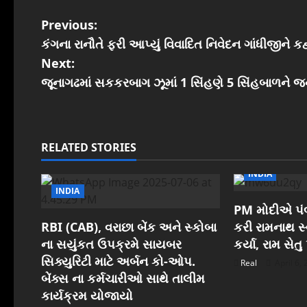
P
Previous:
કંગના રાનૌતે ફરી આપ્યું વિવાદિત નિવેદન ગાંધીજીને કહ્ય
o
Next:
s
જૂનાગઢમાં સકકરબાગ ઝૂમાં 1 સિંહણે 5 સિંહબાળને
t
n
RELATED STORIES
a
INDIA
INDIA
v
PM મોદીએ પંબ
i
RBI (CAB), વરાછા બેંક અને સ્કોબા
કરી રામનાથ સ્વ
ના સયુંકત ઉપક્રમે સાયબર
કર્યા, રામ સેત
g
સિક્યુરિટી માટે અર્બન કો-ઓપ.
Real
April 6,
બેંક્સ ના કર્મચારીઓ સાથે તાલીમ
a
કાર્યક્રમ યોજાયો