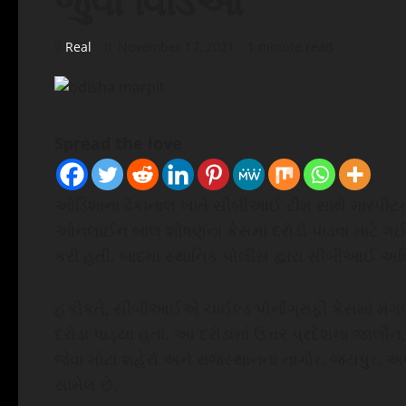
જુવો વિડિઓ
Real
November 17, 2021
1 minute read
Spread the love
ઓડિશાના ઢેંકાનાલ ખાતે સીબીઆઈ ટીમ સાથે મારપી
ઓનલાઈન બાલ શોષણના કેસમાં દરોડો પાડવા માટે ગઈ 
કરી હતી. બાદમાં સ્થાનિક પોલીસ દ્વારા સીબીઆઈ અધિ
હકીકતે, સીબીઆઈએ ચાઈલ્ડ પોર્નોગ્રાફી કેસમાં મં
દરોડા પાડ્યા હતા. આ દરોડામાં ઉત્તર પ્રદેશના જા
જેવા મોટા શહેરો અને રાજસ્થાનના નાગૌર, જયપુર, અ
સામેલ છે.