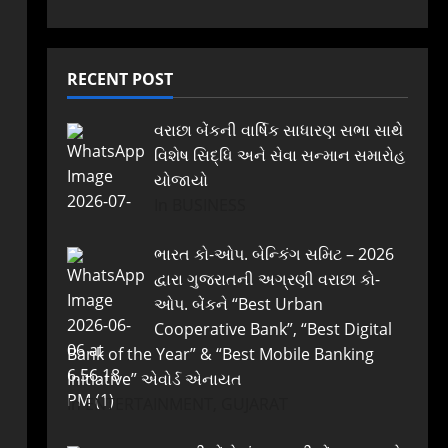
RECENT POST
વરાછા બેંકની વાર્ષિક સાધારણ સભા સાથે
વિશેષ સિદ્ધિ અને સેવા સન્માન સમારોહ
યોજાયો
In BUSINESS
ભારત કો-ઓપ. બેન્કિંગ સમિટ – 2026
દ્વારા ગુજરાતની અગ્રણી વરાછા કો-
ઓપ. બેંકને “Best Urban
Cooperative Bank”, “Best Digital
Bank of the Year” & “Best Mobile Banking
Initiative” એવોર્ડ એનાયત
In ENTERTAINMENT, GUJARAT