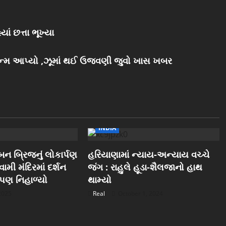
ાં છત્તા ભૂખ્યા
 જન્મ આપ્યો ,ઝૂમાં થઈ ઉજવણી જુવો ખાસ ખબર
INDIA
ન બ્રિજનું લોકાર્પણ
હરિયાણામાં ન્યાય-અન્યાય વચ્ચે
ામી મંદિરમાં દર્શન
જંગ : રાહુલે હૂડા-શૈલજાનો હાથ
ુ પણ નિહાળ્યો
થામ્યો
 2025
Real
October 1, 2024