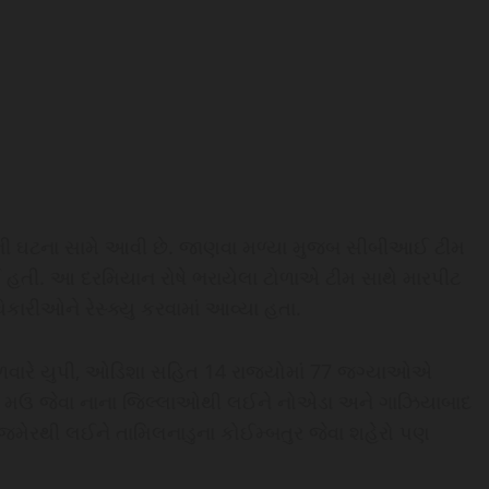
ટની ઘટના સામે આવી છે. જાણવા મળ્યા મુજબ સીબીઆઈ ટીમ
હતી. આ દરમિયાન રોષે ભરાયેલા ટોળાએ ટીમ સાથે મારપીટ
કારીઓને રેસ્ક્યુ કરવામાં આવ્યા હતા.
ગળવારે યુપી, ઓડિશા સહિત 14 રાજ્યોમાં 77 જગ્યાઓએ
લૌન, મઉ જેવા નાના જિલ્લાઓથી લઈને નોએડા અને ગાઝિયાબાદ
જમેરથી લઈને તામિલનાડુના કોઈમ્બતુર જેવા શહેરો પણ