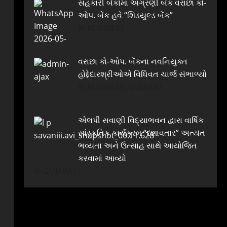
સહકારી બેંકોમાં અગ્રણી બેંક વરાછા કો-
ઓપ. બેંક હવે “શિડયુલ્ડ બેંક”
In BUSINESS
વરાછા કો-ઓપ. બેંકના નવનિયુક્ત
હોદ્દેદારશ્રીઓએ વિધિવત ચાર્જ સંભાળ્યો
In BUSINESS, GUJARAT
એલપી સવાણી વિદ્યાભવન દ્વારા વાર્ષિક
સાંસ્કૃતિક કાર્યક્રમ “દશાવતાર” અત્યંત
ભવ્યતા અને ઉત્સાહ સાથે આયોજિત
કરવામાં આવ્યો
In GUJARAT